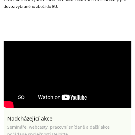
dovoz vybraného zboží do EU.
Nadcházející akce
Semináře, webcasty, pracovní snídaně a další akce
pořádané společností Deloitte.