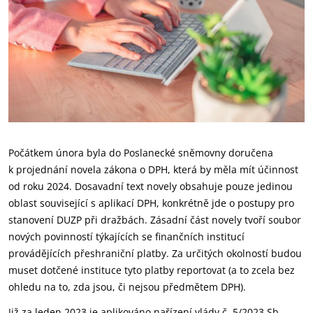
Počátkem února byla do Poslanecké sněmovny doručena
k projednání novela zákona o DPH, která by měla mít účinnost
od roku 2024. Dosavadní text novely obsahuje pouze jedinou
oblast související s aplikací DPH, konkrétně jde o postupy pro
stanovení DUZP při dražbách. Zásadní část novely tvoří soubor
nových povinností týkajících se finančních institucí
provádějících přeshraniční platby. Za určitých okolností budou
muset dotčené instituce tyto platby reportovat (a to zcela bez
ohledu na to, zda jsou, či nejsou předmětem DPH).
Již za leden 2023 je aplikováno nařízení vlády č. 5/2023 Sb.,