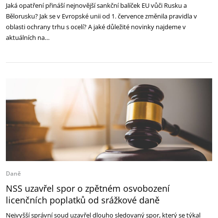
Jaká opatření přináší nejnovější sankční balíček EU vůči Rusku a
Bělorusku? Jak se v Evropské unii od 1. července změnila pravidla v
oblasti ochrany trhu s ocelí? A jaké důležité novinky najdeme v
aktuálních na…
Daně
NSS uzavřel spor o zpětném osvobození
licenčních poplatků od srážkové daně
Nejvyšší správní soud uzavřel dlouho sledovaný spor, který se týkal