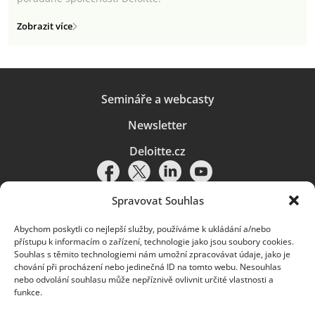
Zobrazit více
Semináře a webcasty
Newsletter
Deloitte.cz
Spravovat Souhlas
Abychom poskytli co nejlepší služby, používáme k ukládání a/nebo
Pravidla používání
|
Ochrana osobních údajů
|
Soubory cookies
|
přístupu k informacím o zařízení, technologie jako jsou soubory cookies.
Deloitte.cz
Souhlas s těmito technologiemi nám umožní zpracovávat údaje, jako je
chování při procházení nebo jedinečná ID na tomto webu. Nesouhlas
© 2026. Více informací najdete v
Pravidlech používání
.
nebo odvolání souhlasu může nepříznivě ovlivnit určité vlastnosti a
funkce.
Deloitte označuje jednu či více společností globální sítě členských
společností Deloitte Touche Tohmatsu Limited („DTTL“) a jejich dceřiné