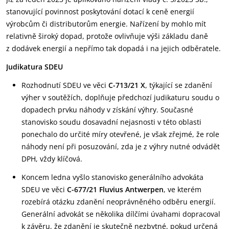
stanovující povinnost poskytování dotací k ceně energií
výrobcům či distributorům energie. Nařízení by mohlo mít
relativně široký dopad, protože ovlivňuje výši základu daně
z dodávek energií a nepřímo tak dopadá i na jejich odběratele.
Judikatura SDEU
Rozhodnutí SDEU ve věci
C-713/21 X
, týkající se zdanění
výher v soutěžích, doplňuje předchozí judikaturu soudu o
dopadech prvku náhody v získání výhry. Současné
stanovisko soudu dosavadní nejasnosti v této oblasti
ponechalo do určité míry otevřené, je však zřejmé, že role
náhody není při posuzování, zda je z výhry nutné odvádět
DPH, vždy klíčová.
Koncem ledna vyšlo stanovisko generálního advokáta
SDEU ve věci
C-677/21 Fluvius Antwerpen
, ve kterém
rozebírá otázku zdanění neoprávněného odběru energií.
Generální advokát se několika dílčími úvahami dopracoval
k závěru, že zdanění je skutečně nezbytné, pokud určená