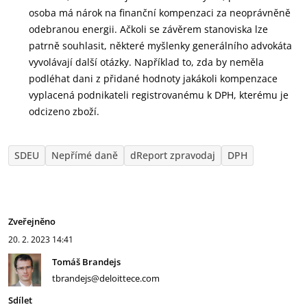
osoba má nárok na finanční kompenzaci za neoprávněně
odebranou energii. Ačkoli se závěrem stanoviska lze
patrně souhlasit, některé myšlenky generálního advokáta
vyvolávají další otázky. Například to, zda by neměla
podléhat dani z přidané hodnoty jakákoli kompenzace
vyplacená podnikateli registrovanému k DPH, kterému je
odcizeno zboží.
SDEU
Nepřímé daně
dReport zpravodaj
DPH
Zveřejněno
20. 2. 2023
14:41
Tomáš Brandejs
tbrandejs@deloittece.com
Sdílet