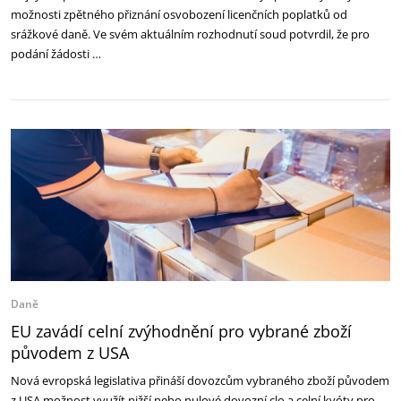
možnosti zpětného přiznání osvobození licenčních poplatků od
srážkové daně. Ve svém aktuálním rozhodnutí soud potvrdil, že pro
podání žádosti …
Daně
EU zavádí celní zvýhodnění pro vybrané zboží
původem z USA
Nová evropská legislativa přináší dovozcům vybraného zboží původem
z USA možnost využít nižší nebo nulové dovozní clo a celní kvóty pro