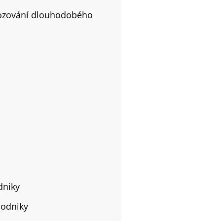
ozování dlouhodobého
dniky
podniky