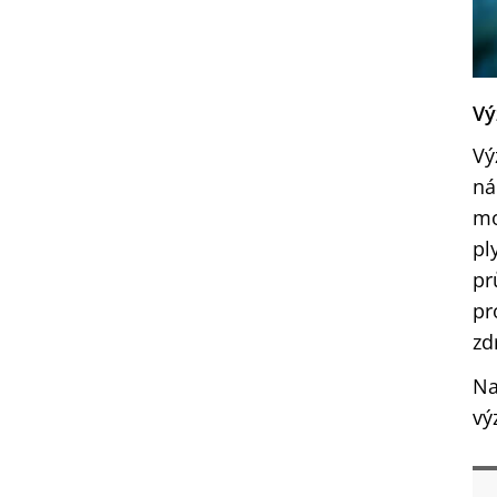
Vý
Vý
ná
mo
pl
pr
pr
zd
Na
vý