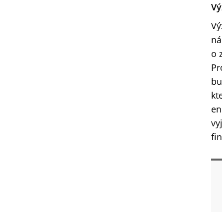
Vý
Vý
ná
o 
Pr
bu
kt
en
vy
fi