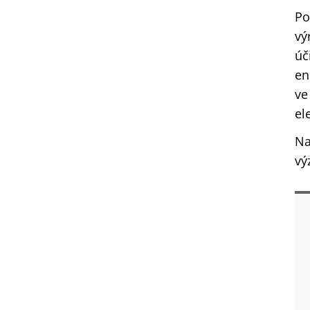
Po
vý
úč
en
ve
el
Na
vý