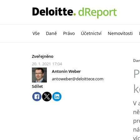
Vše
Daně
Právo
Účetnictví
Nemovitosti
Zveřejněno
Da
20. 1. 2021
17:04
P
Antonín Weber
antoweber@deloittece.com
k
Sdílet
V 
ně
pr
ná
ví