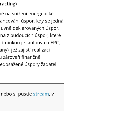
racting)
é na snížení energetické
nancování úspor, kdy se jedná
mluvně deklarovaných úspor.
ána z budoucích úspor, které
podmínkou je smlouva o EPC,
), jež zajistí realizaci
u zároveň finančně
 nedosažené úspory žadateli
nebo si pusťte
stream
, v