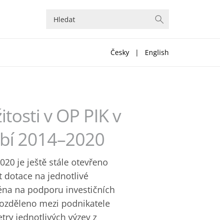
Česky
|
English
itosti v OP PIK v
bí 2014–2020
20 je ještě stále otevřeno
t dotace na jednotlivé
ména na podporu investičních
rozděleno mezi podnikatele
try jednotlivých výzev z