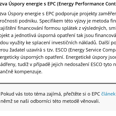
zva Úspory energie s EPC (Energy Performance Cont
zva Úspory energie s EPC podporuje projekty zaměřen
ročnosti podniku. Specifikem této výzvy je metoda fi
zajištění financování formou splátek z výsledných, s
ojekt a jednotlivá úsporná opatření tak jsou financov
dou využity ke splacení investičních nákladů. Další 
erou žadatel uzavírá s tzv. ESCO (Energy Service Company
ergeticky úsporných opatření. Energetické úspory jso
jádřeny, tudíž v případě jejich nedosažení ESCO tyto
nančně kompenzuje.
Pokud vás toto téma zajímá, přečtěte si o EPC
článek
němž se naši odborníci této metodě věnovali.