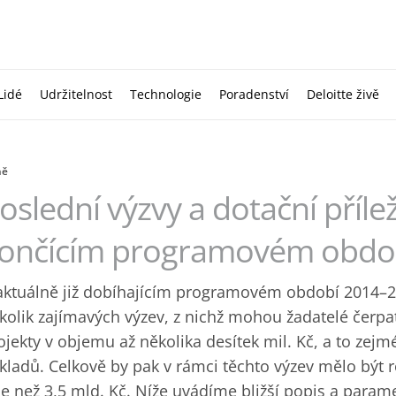
Lidé
Udržitelnost
Technologie
Poradenství
Deloitte živě
ně
oslední výzvy a dotační přílež
ončícím programovém obdo
aktuálně již dobíhajícím programovém období 2014–20
kolik zajímavých výzev, z nichž mohou žadatelé čerpa
ojekty v objemu až několika desítek mil. Kč, a to zej
kladů. Celkově by pak v rámci těchto výzev mělo být 
ce než 3,5 mld. Kč. Níže uvádíme bližší popis a parame