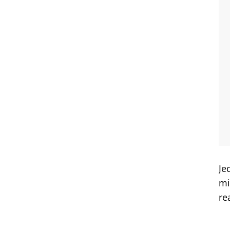
Je
mi
re