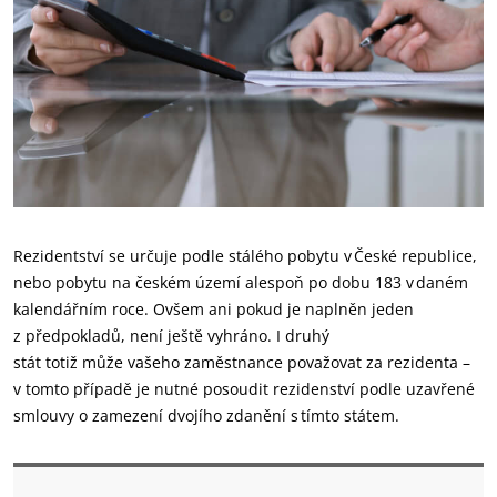
Rezidentství se určuje podle stálého pobytu
v České republice,
nebo pobyt
u
na českém území alespoň
po dobu
183 v daném
kalendářním roce.
Ovšem ani p
ok
ud je
naplněn
jeden
z
předpoklad
ů
, není ještě vyhráno. I druhý
stát
totiž
může
v
ašeho zaměstnance považovat za rezidenta
–
v
tomto případě je nutné posoudit rezidenství podle uzavřené
smlouvy o zamezení dvojího zdanění s tímto státem.