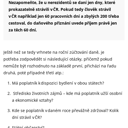
Nezapomeňte, že u nerezidentů se daní jen dny, které
prokazatelně strávili v ČR. Pokud tedy člověk strávil
v ČR například jen 60 pracovních dní a zbylých 200 třeba
cestoval, do daňového přiznání uvede příjem právě jen
za těch 60 dní.
Ještě než se tedy vrhnete na roční zúčtování daně
,
j
e
potřeb
a
zodpovědět
si
následující otázky, přičemž
pokud
nemůže být rozhodnuto na základě první, přichází na řadu
druhá, poté případně třetí atp.:
Má poplatník k dispozici
bydlení
v
obou státech?
Středisko životních zájmů
– kde má poplatník užší osobní
a ekonomické vztahy
?
Kde se poplatník v daném roce převážně zdržoval? Kolik
dní strávil v ČR?
Státní občanství
?