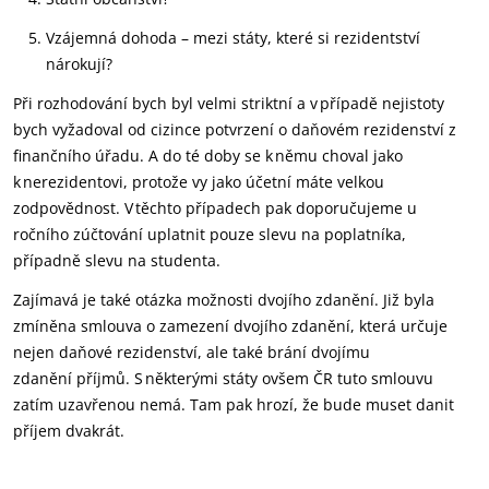
Vzájemná dohoda – mezi státy, které si rezidentství
nárokují
?
P
ři rozhodování
bych byl
velmi striktní a v případě nejistoty
bych vyžadoval od cizince potvrzení o daňovém rezidenství z
finančního úř
adu.
A d
o té doby se k němu choval jako
k
nerezidentovi
, p
rotože vy jako účetní máte velkou
zodpovědnost. V těchto případech
p
ak doporučujeme u
ročního zúčtování uplatnit pouze slevu na poplatníka,
případně slevu na studenta.
Zajímavá je také otázka možnosti dvojího zdanění.
Již byla
zmíněna
smlouva o zamezení dvojího zdanění, která
určuje
nejen daňové rezidenství, ale také brání
dvojímu
zdanění
příjmů.
S některými státy ovšem ČR tuto smlouvu
zatím uzavřenou nemá. Tam pak hrozí, že bude muset danit
příjem dvakrát.