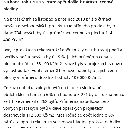
Na konci roku 2019 v Praze
opět došlo k nárůstu cenové
hladiny
Na pražský trh
za listopad a prosinec 2019 přišlo čtrnáct
nových developerských projektů. Do přímého prodeje bylo
dáno 734 nových bytů s průměrnou cenou za plochu 114
400 Kč/m2.
Byty v projektech rekonstrukcí
opět snížily na trhu svůj podíl a
tvořily v počtu nových bytů 19 %. Jejich průměrná cena za
plochu dosáhla 138 100 Kč/m2. Nové byty v projektech s novou
výstavbou tak tvořily téměř 81 % nové nabídky a jejich cena
plochy v průměru dosáhla hodnoty 109 000 Kč/m2.
Celková nabídka volných bytů na trhu za sledované
období
klesla téměř o 6 % na hodnotu 5 271 bytů. To znamená,
že trh se zmenšil o 262 bytů. Průměrná nabídková cena
volných pražských bytů v developerských projektech
dosahovala 112 500 Kč/m2. Meziročně se opět jedná o 6%
nárůst a oproti roku 2014 se cenová hladina pražské nabídky