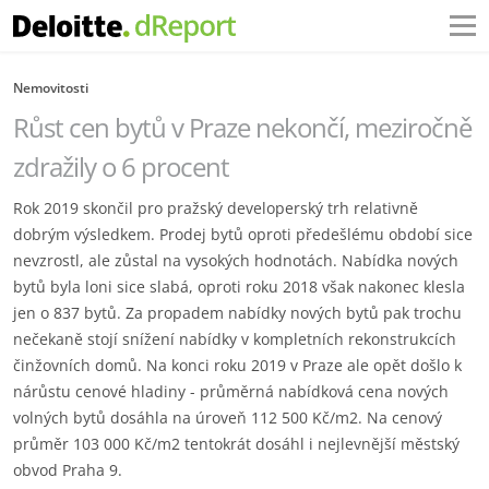
Nemovitosti
Růst cen bytů v Praze nekončí, meziročně
zdražily o 6 procent
Rok 2019 skončil pro pražský developerský trh relativně
dobrým výsledkem. Prodej bytů oproti předešlému období sice
nevzrostl, ale zůstal na vysokých hodnotách. Nabídka nových
bytů byla loni sice slabá, oproti roku 2018 však nakonec klesla
jen o 837 bytů. Za propadem nabídky nových bytů pak trochu
nečekaně stojí snížení nabídky v kompletních rekonstrukcích
činžovních domů. Na konci roku 2019 v Praze ale opět došlo k
nárůstu cenové hladiny - průměrná nabídková cena nových
volných bytů dosáhla na úroveň 112 500 Kč/m2. Na cenový
průměr 103 000 Kč/m2 tentokrát dosáhl i nejlevnější městský
obvod Praha 9.