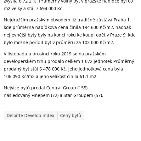
zvýšila o 72,2 %. Průměrný volný byt v pražské nabídce byl 69
m2 velký a stál 7 694 000 Kč.
Nejdražším pražským obvodem již tradičně zůstává Praha 1,
kde průměrná nabídková cena činila 19
4 600 Kč/m2, naopak
nejlevnější byty byly na konci roku ke koupi opět v Praze 9, kde
bylo možné pořídit byt v průměru za 103 000 Kč/m2.
V
listopadu a prosinci roku 2019 se na pražském
developerském trhu prodalo celkem 1 072 jednotek Průměrný
prodaný byt stál 6 478 000 Kč, jeho jednotková cena byla
106 090 Kč/m2 a jeho velikost činila 61,1 m2.
Nejvíce bytů prodal
Central Group (155)
následovaný Finepem (72) a Star Groupem (57).
Deloitte Develop Index
Ceny bytů