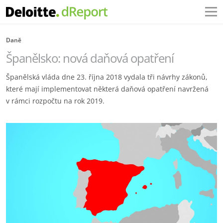
Daně
Španělsko: nová daňová opatření
Španělská vláda dne 23. října 2018 vydala tři návrhy zákonů,
které mají implementovat některá daňová opatření navržená
v rámci rozpočtu na rok 2019.