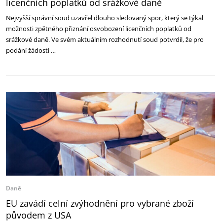
licenčních poplatků od srážkové daně
Nejvyšší správní soud uzavřel dlouho sledovaný spor, který se týkal
možnosti zpětného přiznání osvobození licenčních poplatků od
srážkové daně. Ve svém aktuálním rozhodnutí soud potvrdil, že pro
podání žádosti …
Daně
EU zavádí celní zvýhodnění pro vybrané zboží
původem z USA