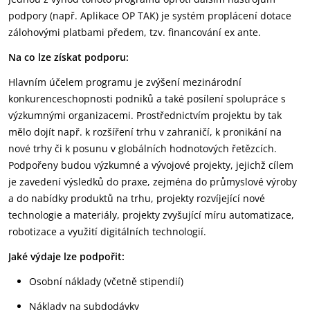
podpory (např. Aplikace OP TAK) je systém proplácení dotace
zálohovými platbami předem, tzv. financování ex ante.
Na co lze získat podporu:
Hlavním účelem programu je zvýšení mezinárodní
konkurenceschopnosti podniků a také posílení spolupráce s
výzkumnými organizacemi. Prostřednictvím projektu by tak
mělo dojít např. k rozšíření trhu v zahraničí, k pronikání na
nové trhy či k posunu v globálních hodnotových řetězcích.
Podpořeny budou výzkumné a vývojové projekty, jejichž cílem
je zavedení výsledků do praxe, zejména do průmyslové výroby
a do nabídky produktů na trhu, projekty rozvíjející nové
technologie a materiály, projekty zvyšující míru automatizace,
robotizace a využití digitálních technologií.
Jaké výdaje lze podpořit:
Osobní náklady (včetně stipendií)
Náklady na subdodávky