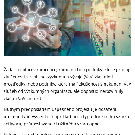
Žádat o dotaci v rámci programu mohou podniky, které již mají
zkušenosti s realizací výzkumu a vývoje (VaV) vlastními
prostředky, nebo podniky, které mají zkušenost s nákupem VaV
služeb od výzkumných organizací, ale doposud nerozvinuly
vlastní VaV činnost.
Nutným předpokladem úspěšného projektu je dosažení
určitého typu výsledku, například prototypu, funkčního vzorku,
softwaru, průmyslového či užitného vzoru apod.
Jednou z výhod tohoto programu oproti dalším nástrojům