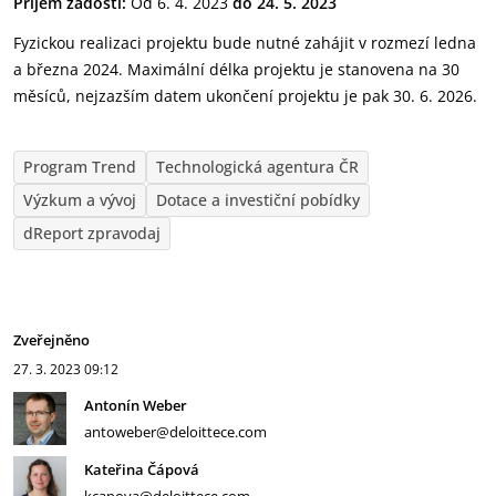
Příjem žádostí:
Od 6. 4. 2023
do 24. 5. 2023
Fyzickou realizaci projektu bude nutné zahájit v rozmezí ledna
a března 2024. Maximální délka projektu je stanovena na 30
měsíců, nejzazším datem ukončení projektu je pak 30. 6. 2026.
Program Trend
Technologická agentura ČR
Výzkum a vývoj
Dotace a investiční pobídky
dReport zpravodaj
Zveřejněno
27. 3. 2023
09:12
Antonín Weber
antoweber@deloittece.com
Kateřina Čápová