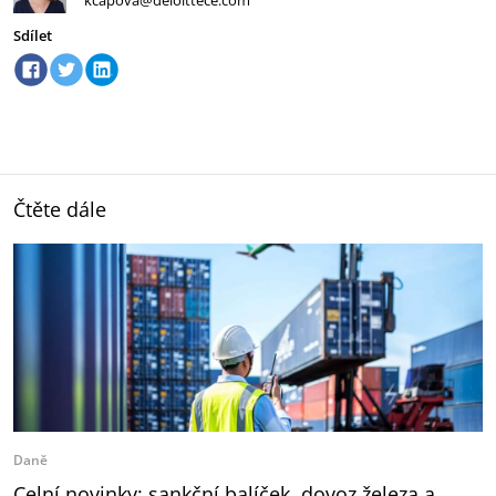
kcapova@deloittece.com
Sdílet
Čtěte dále
Daně
Celní novinky: sankční balíček, dovoz železa a