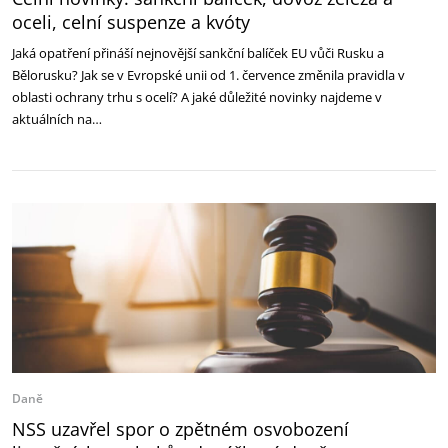
oceli, celní suspenze a kvóty
Jaká opatření přináší nejnovější sankční balíček EU vůči Rusku a
Bělorusku? Jak se v Evropské unii od 1. července změnila pravidla v
oblasti ochrany trhu s ocelí? A jaké důležité novinky najdeme v
aktuálních na…
Daně
NSS uzavřel spor o zpětném osvobození