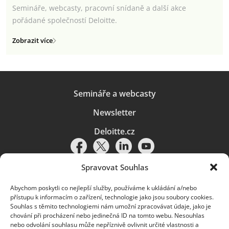
Semináře, webcasty, pracovní snídaně a další akce
pořádané společností Deloitte.
Zobrazit více
Semináře a webcasty
Newsletter
Deloitte.cz
Spravovat Souhlas
Abychom poskytli co nejlepší služby, používáme k ukládání a/nebo
Pravidla používání
|
Ochrana osobních údajů
|
Soubory cookies
|
přístupu k informacím o zařízení, technologie jako jsou soubory cookies.
Deloitte.cz
Souhlas s těmito technologiemi nám umožní zpracovávat údaje, jako je
chování při procházení nebo jedinečná ID na tomto webu. Nesouhlas
© 2026. Více informací najdete v
Pravidlech používání
.
nebo odvolání souhlasu může nepříznivě ovlivnit určité vlastnosti a