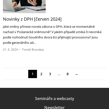
Novinky z DPH [červen 2024]
Jaké změny přinese novela zákona o DPH, která se momentálně
nachází v Poslanecké sněmovně? V jakém případě vzniká či nevzniká
podle rozhodnutí Soudního dvora EU přijímající provozovna? Jsou
podle generálního ad…
21. 6. 2024
•
Tomáš Brandejs
→
1
2
3
…
8
Semináře a webcasty
Newsletter