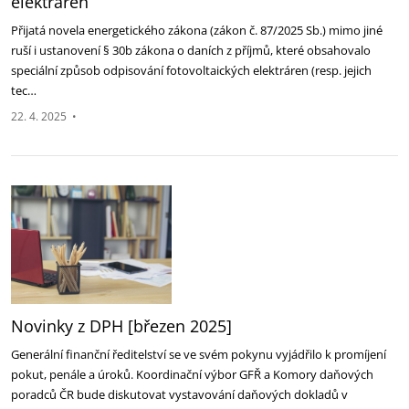
elektráren
Přijatá novela energetického zákona (zákon č. 87/2025 Sb.) mimo jiné
ruší i ustanovení § 30b zákona o ‎daních z příjmů, které obsahovalo
speciální způsob odpisování fotovoltaických elektráren (resp. jejich
‎tec…
22. 4. 2025
•
Novinky z DPH [březen 2025]‎
Generální finanční ředitelství se ve svém pokynu vyjádřilo k promíjení
pokut, penále a úroků. ‎Koordinační výbor GFŘ a Komory daňových
poradců ČR bude diskutovat vystavování daňových ‎dokladů v