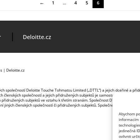
←
1
…
4
5
6
r
Deloitte.cz
es
|
Deloitte.cz
ských společností Deloitte Touche Tohmatsu Limited („DTTL“) a jejich dceřiné a př
jích členských společností a jejich přidružených subjektů je samostatným a nezá
jich přidružených subjektů ve vztahu k třetím stranám. Společnost DTTL a každá č
ybení jiných členských společností či přidružených subjektů. Společnost DTTL služb
Abychom posk
informacím o
technologie
jedinečná I
ovlivnit urči