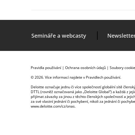
Semináře a webcasty
Newslette
Pravidla používání
|
Ochrana osobních údajů
|
Soubory cooki
© 2026. Více informací najdete v
Pravidlech používání
.
Deloitte označuje jednu či více společností globální sítě člen
DTTL (rovněž označovaná jako „Deloitte Global“) a každá z je
přijímat závazky za jinou z těchto členských společností a je
za své vlastní jednání či pochybení, nikoli za jednání či poch
www.deloitte.com/cz/onas
.