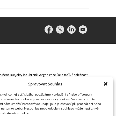
idružené subjekty (souhrnně „organizace Deloitte“). Společnost
vislým právním subjektem, který není oprávněn zavazovat nebo
lenská společnost a přidružený subjekt nese odpovědnost pouze
Spravovat Souhlas
y klientům neposkytuje. Více informací najdete na adrese
ytli co nejlepší služby, používáme k ukládání a/nebo přístupu k
 zařízení, technologie jako jsou soubory cookies. Souhlas s těmito
mi nám umožní zpracovávat údaje, jako je chování při procházení nebo
D na tomto webu. Nesouhlas nebo odvolání souhlasu může nepříznivě
té vlastnosti a funkce.