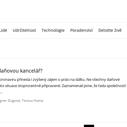
Lidé
Udržitelnost
Technologie
Poradenství
Deloitte živě
 daňovou kancelář?
onaviru přinesla i zvýšený zájem o práci na dálku. Ne všechny daňové
tato situace stoprocentně připravené. Zaznamenali jsme, že řada společností
ob…
gner Dugová
Tereza Homa