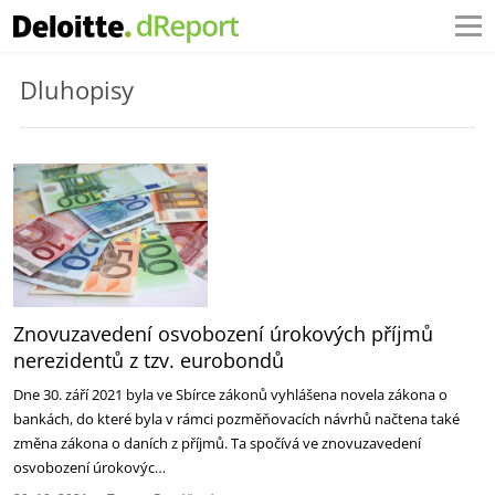
Dluhopisy
Znovuzavedení osvobození úrokových příjmů
nerezidentů z tzv. eurobondů
Dne 30. září 2021 byla ve Sbírce zákonů vyhlášena novela zákona o
bankách, do které byla v rámci pozměňovacích návrhů načtena také
změna zákona o daních z příjmů. Ta spočívá ve znovuzavedení
osvobození úrokovýc…