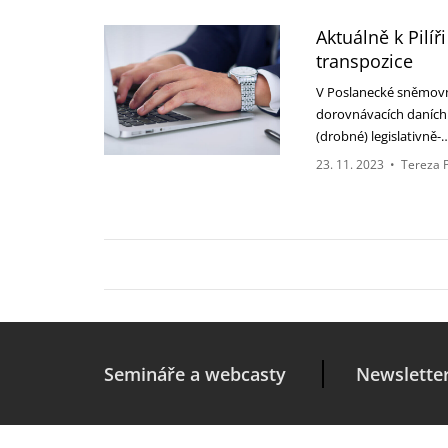
Aktuálně k Pilíř
transpozice
V Poslanecké sněmovně
dorovnávacích daních 
(drobné) legislativně-
23. 11. 2023
•
Tereza 
Semináře a webcasty
Newslette