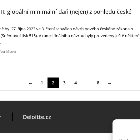
i II: globální minimální daň (nejen) z pohledu české
 byl 27. října 2023 ve 3. čtení schválen návrh nového českého zákona o
(Sněmovní tisk 515). V rámci finálního návrhu byly provedeny ještě některé
…
Petrášová
←
→
1
2
3
4
…
8
r
Deloitte.cz