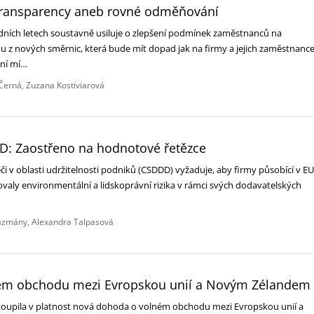
Transparency aneb rovné odměňování
dních letech soustavně usiluje o zlepšení podmínek zaměstnanců na
u z nových směrnic, která bude mít dopad jak na firmy a jejich zaměstnance
vní mí…
Černá
Zuzana Kostiviarová
: Zaostřeno na hodnotové řetězce
či v oblasti udržitelnosti podniků (CSDDD) vyžaduje, aby firmy působící v EU
ovaly environmentální a lidskoprávní rizika v rámci svých dodavatelských
ázmány
Alexandra Talpasová
ém obchodu mezi Evropskou unií a Novým Zélandem
toupila v platnost nová dohoda o volném obchodu mezi Evropskou unií a