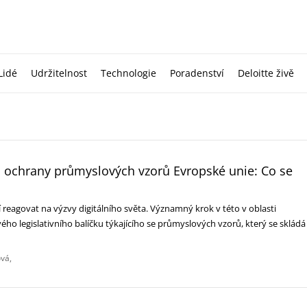
Lidé
Udržitelnost
Technologie
Poradenství
Deloitte živě
a ochrany průmyslových vzorů Evropské unie: Co se
 reagovat na výzvy digitálního světa. Významný krok v této v oblasti
vého legislativního balíčku týkajícího se průmyslových vzorů, který se ‎skládá
ová