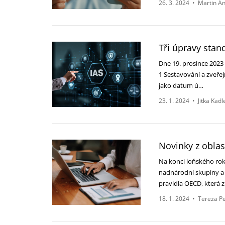
26. 3. 2024
•
Martin An
Tři úpravy stand
Dne 19. prosince 2023 
1 Sestavování a zveřej
jako datum ú…
23. 1. 2024
•
Jitka Kad
Novinky z oblas
Na konci loňského rok
nadnárodní skupiny a 
pravidla OECD, která
18. 1. 2024
•
Tereza P