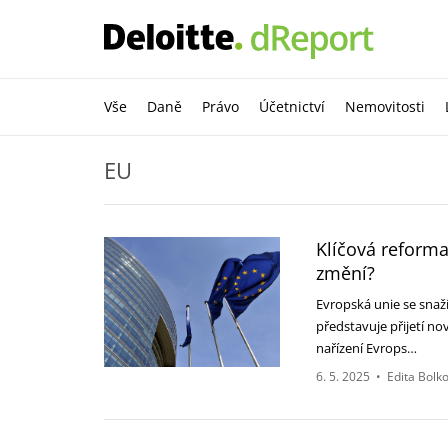
Vše
Daně
Právo
Účetnictví
Nemovitosti
EU
Klíčová reform
změní?‎
Evropská unie se snaží
‎představuje přijetí no
nařízení Evrops…
6. 5. 2025
•
Edita Bolk