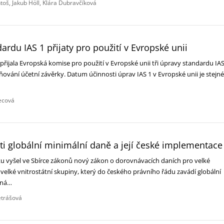
toš
Jakub Höll
Klára Dubravčíková
ardu IAS 1 přijaty pro použití v Evropské unii
přijala Evropská komise pro použití v Evropské unii tři úpravy standardu IA
ňování účetní závěrky. Datum účinnosti úprav IAS 1 v Evropské unii je stejné
lecová
ti globální minimální daně a její české implementace
u vyšel ve Sbírce zákonů nový zákon o dorovnávacích daních pro velké
velké vnitrostátní skupiny, který do českého právního řádu zavádí globální
 zná…
etrášová