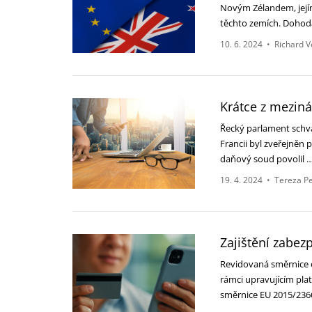
Novým Zélandem, jejím
těchto zemích. Doho
10. 6. 2024
•
Richard V
Krátce z mezin
Řecký parlament schvá
Francii byl zveřejněn 
daňový soud povolil 
19. 4. 2024
•
Tereza P
Zajištění zabe
Revidovaná směrnice 
rámci upravujícím pla
směrnice EU 2015/236