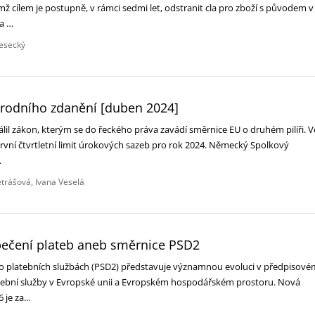
ž cílem je postupně, v rámci sedmi let, odstranit cla pro zboží s původem v
da …
esecký
árodního zdanění [duben 2024]
lil zákon, kterým se do řeckého práva zavádí směrnice EU o druhém pilíři. V
první čtvrtletní limit úrokových sazeb pro rok 2024. Německý Spolkový
…
etrášová
Ivana Veselá
zpečení plateb aneb směrnice PSD2
o platebních službách (PSD2) představuje významnou evoluci v předpisové
tební služby v Evropské unii a Evropském hospodářském prostoru. Nová
6 je za…