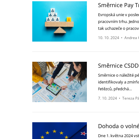
Směrnice Pay 
Evropská unie v posle
pracovním trhu. Jedno
tak uchazeče o praco
10. 10. 2024
•
Andrea 
Směrnice CSDDD
Směrnice o náležité pé
identifikovaly a zmírň
řetězců, předchá…
7. 10. 2024
•
Tereza P
Dohoda o voln
Dne 1. května 2024 vs