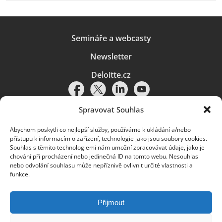
Semináře a webcasty
Newsletter
Deloitte.cz
Spravovat Souhlas
Abychom poskytli co nejlepší služby, používáme k ukládání a/nebo
Pravidla používání
|
Ochrana osobních údajů
|
Soubory cookies
|
přístupu k informacím o zařízení, technologie jako jsou soubory cookies.
Deloitte.cz
Souhlas s těmito technologiemi nám umožní zpracovávat údaje, jako je
chování při procházení nebo jedinečná ID na tomto webu. Nesouhlas
© 2026. Více informací najdete v
Pravidlech používání
.
nebo odvolání souhlasu může nepříznivě ovlivnit určité vlastnosti a
funkce.
Deloitte označuje jednu či více společností globální sítě členských
společností Deloitte Touche Tohmatsu Limited („DTTL“) a jejich dceřiné
a přidružené subjekty (souhrnně „organizace Deloitte“). Společnost DTTL
(rovněž označovaná jako „Deloitte Global“) a každá z jejích členských
Přijmout
společností a jejich přidružených subjektů je samostatným a nezávislým
právním subjektem, který není oprávněn zavazovat nebo přijímat závazky