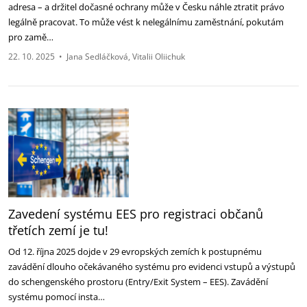
adresa – a držitel dočasné ochrany ‎může v Česku náhle ztratit právo
legálně pracovat. To může vést k nelegálnímu zaměstnání, pokutám
‎pro zamě…
22. 10. 2025
•
Jana Sedláčková
Vitalii Oliichuk
Zavedení systému EES pro registraci občanů
třetích zemí je tu!‎
Od 12. října 2025 dojde v 29 evropských zemích k postupnému
zavádění dlouho očekávaného systému ‎pro evidenci vstupů a výstupů
do schengenského prostoru (Entry/Exit System – EES). Zavádění
systému ‎pomocí insta…