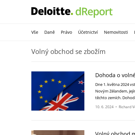
Vše
Daně
Právo
Účetnictví
Nemovitosti
Volný obchod se zbožím
Dohoda o voln
Dne 1. května 2024 vs
Novým Zélandem, jejím
těchto zemích. Doho
10. 6. 2024
•
Richard V
Volný obchod 