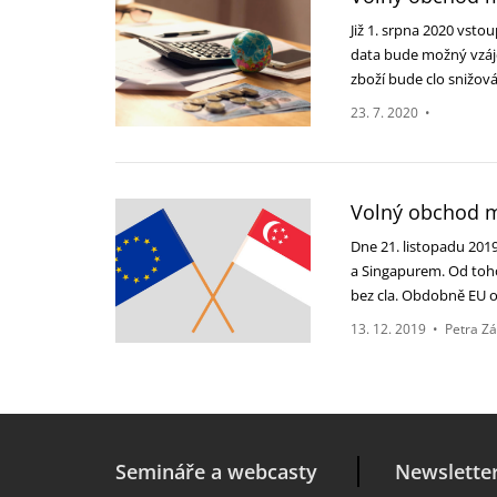
Již 1. srpna 2020 vst
data bude možný vzáj
zboží bude clo snižo
23. 7. 2020
•
Volný obchod m
Dne 21. listopadu 201
a Singapurem. Od toh
bez cla. Obdobně EU 
13. 12. 2019
•
Petra Z
Semináře a webcasty
Newslette