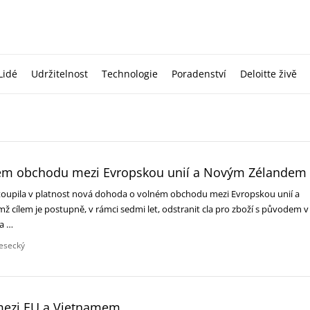
Lidé
Udržitelnost
Technologie
Poradenství
Deloitte živě
ém obchodu mezi Evropskou unií a Novým Zélandem
toupila v platnost nová dohoda o volném obchodu mezi Evropskou unií a
ž cílem je postupně, v rámci sedmi let, odstranit cla pro zboží s původem v
da …
esecký
mezi EU a Vietnamem