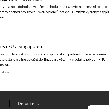
oupí v platnost dohoda o volném obchodu mezi EU a Vietnamem. Od tohoto
emný obchod pro širokou škálu výrobků bez cla. U určitých vybraných typů
váno …
ezi EU a Singapurem
9 vstoupila v platnost dohoda o hospodářském partnerství uzavřená mezi E
oto data je možné dovážet do Singapuru všechny produkty původní v EU
odstra…
ávalová
r
Deloitte.cz