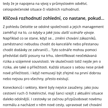
tedy že je napojena na vývoj v průmyslovém odvětví,
celospolečenské situace či vládních rozhodnutí.
Klíčová rozhodnutí zohlední, co nastane, pokud…
Z pohledu Deloitte se odolné společnosti a jejich management
zaměřují na to,
co kdyby
a jaké jsou
další scénáře vývoje
.
Například co se stane, když se… změní chování zákazníků,
zaměstnanci nebudou chodit do kanceláře nebo přestanou
chodit dodávky ze zahraničí… Tyto scénáře mohou pomoci
předvídat další posuny na trhu, identifikovat neočekávaná
rizika a vzájemné souvislosti. Ve skutečnosti totiž nejde jen o
rizika, ale také o příležitosti. Každá situace s sebou nese právě
nové příležitosti, i když nemusejí být zřejmé na první dobrou
nebo nejsou pro všechny, přesto existují.
Koneckonců i sektory, které byly nejvíce zasaženy, jako jsou
cestovní ruch či hotelnictví, mají šanci vzejít z aktuální situace
daleko odolnější. I cestovky se začnou přizpůsobovat novému
normálu a nacházet v něm nové cesty, upravovat své chování