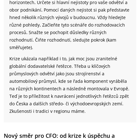
horizontech
.
Určete si hlavní nejistoty pro vaše odvětví a
obor podnikání
.
Pomocí daných nejistot si pak představte
hned několik různých vývojů v budoucnu. Vždy hledejte
různé pohledy
.
Začleňte tyto scénáře do rozhodovacích
procesů
.
Snažte se pochopit důsledky různých
rozhodnutí
.
Čiňte rozhodnutí, sledujte pokrok (kam
směřujete).
Krize ukázala například i to, jak moc jsou zranitelné
globální dodavatelské řetězce. Třeba u klíčových
průmyslových odvětví jako jsou strojírenství a
automobilový průmysl, kde se řada komponent vyráběla
na různých kontinentech a následně montovala v Evropě.
Teď je to příležitost k navrácení jednotlivých řetězců zpět
do Česka a dalších středo- či východoevropských zemí.
Zkušenosti i tradici v regionu máme.
Nový směr pro CFO: od krize k úspěchu a