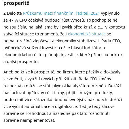
prosperitě
Z Deloitte
Průzkumu mezi finančními řediteli 2021
vyplynulo,
že 47 % CFO očekává budoucí růst výnosů. To pochopitelně
nejsou čísla, na jaká jsme byli zvyklí před krizí, ale… v kontextu
stávající situace to znamená, že i
ekonomická situace
se
pomalu začíná zlepšovat a ekonomiky stabilizovat. Řada CFO,
byť očekává snížení investic, což je hlavní indikátor u
ekonomického růstu, plánuje investice, které přinesou pokrok
a další prosperitu.
Aneb od krize k prosperitě, od firem, které přežily a dokázaly
se změnit, k využití nových příležitostí. Řada CFO změny
rozpozná a může se stát jakýmsi katalyzátorem změn. Dokáží
nastartovat opětovný růst firmy, přijít s novými produkty,
budou mít více zákazníků, budou levnější v nákladech, dokáží
více využít automatizace a digitalizace. Teď je tedy klíčové
správně se rozhodnout a následně pak tato rozhodnutí
správně naimplementovat.