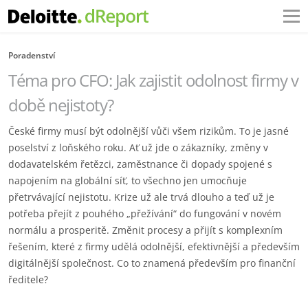
Poradenství
Téma pro CFO: Jak zajistit odolnost firmy v
době nejistoty?
České firmy musí být odolnější vůči všem rizikům. To je jasné
poselství z loňského roku. Ať už jde o zákazníky, změny v
dodavatelském řetězci, zaměstnance či dopady spojené s
napojením na globální síť, to všechno jen umocňuje
přetrvávající nejistotu. Krize už ale trvá dlouho a teď už je
potřeba přejít z pouhého „přežívání“ do fungování v novém
normálu a prosperitě. Změnit procesy a přijít s komplexním
řešením, které z firmy udělá odolnější, efektivnější a především
digitálnější společnost. Co to znamená především pro finanční
ředitele?