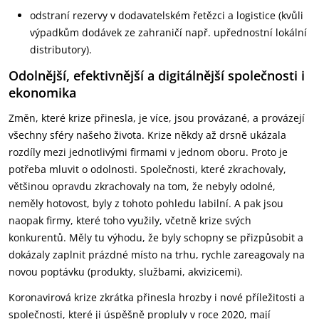
odstraní rezervy v dodavatelském řetězci a logistice (kvůli
výpadkům dodávek ze zahraničí např. upřednostní lokální
distributory).
Odolnější, efektivnější a digitálnější společnosti i
ekonomika
Změn, které krize přinesla, je více, jsou provázané, a provázejí
všechny sféry našeho života. Krize někdy až drsně ukázala
rozdíly mezi jednotlivými firmami v jednom oboru. Proto je
potřeba mluvit o odolnosti. Společnosti, které zkrachovaly,
většinou opravdu zkrachovaly na tom, že nebyly odolné,
neměly hotovost, byly z tohoto pohledu labilní. A pak jsou
naopak firmy, které toho využily, včetně krize svých
konkurentů. Měly tu výhodu, že byly schopny se přizpůsobit a
dokázaly zaplnit prázdné místo na trhu, rychle zareagovaly na
novou poptávku (produkty, službami, akvizicemi).
Koronavirová krize zkrátka přinesla hrozby i nové příležitosti a
společnosti, které ji úspěšně propluly v roce 2020, mají