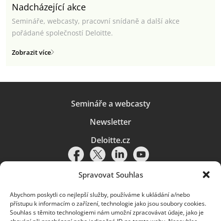
Nadcházející akce
Semináře, webcasty, pracovní snídaně a další akce
pořádané společností Deloitte.
Zobrazit více
Semináře a webcasty
Newsletter
Deloitte.cz
Spravovat Souhlas
Abychom poskytli co nejlepší služby, používáme k ukládání a/nebo
Pravidla používání
|
Ochrana osobních údajů
|
Soubory cookies
|
přístupu k informacím o zařízení, technologie jako jsou soubory cookies.
Deloitte.cz
Souhlas s těmito technologiemi nám umožní zpracovávat údaje, jako je