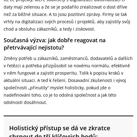
daty mají zelenou a že se je podařilo zrealizovat o dost dříve
než za běžné situace. A to jsou pozitivní zprávy. Firmy se tak
vrhly na digitalizaci svých procesů i projektů, aby zajistily svůj
chod a obsluhu zákazníků, a tedy i ziskovost.
Současná výzva: jak dobře reagovat na
přetrvávající nejistotu?
Změny potřeb u zákazníků, zaměstnanců, dodavatelů a dalších
v řetězci a potřeba přizpůsobit se novému normálu, efektivně
v něm fungovat a zajistit prosperitu. Tolik k popisu kroků v
aktuální situaci. A teď k řešení. Dosavadní zkušenosti i vývoj
společnosti „přinutily“ myslet holisticky, pokud jde o
nadefinování toho, co je to odolná společnost a jak této
odolnosti dosáhnout.
Holistický přístup se dá ve zkratce
shrnout do tří klíčových bodů: