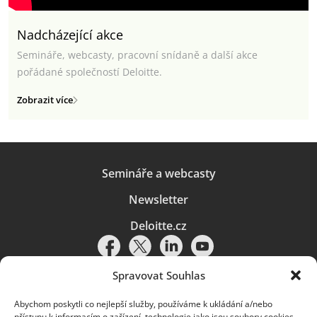
Nadcházející akce
Semináře, webcasty, pracovní snídaně a další akce
pořádané společností Deloitte.
Zobrazit více
Semináře a webcasty
Newsletter
Deloitte.cz
Spravovat Souhlas
Abychom poskytli co nejlepší služby, používáme k ukládání a/nebo
Pravidla používání
|
Ochrana osobních údajů
|
Soubory cookies
|
přístupu k informacím o zařízení, technologie jako jsou soubory cookies.