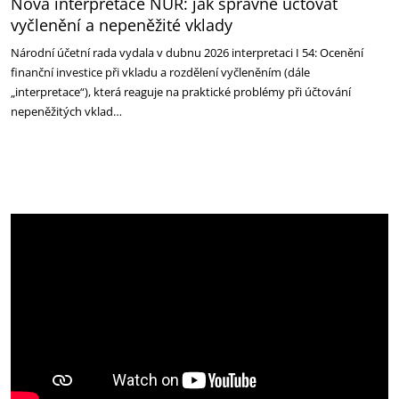
Nová interpretace NÚR: jak správně účtovat
vyčlenění a nepeněžité vklady
Národní účetní rada vydala v dubnu 2026 interpretaci I 54: Ocenění
finanční investice při vkladu a rozdělení vyčleněním (dále
„interpretace“), která reaguje na praktické problémy při účtování
nepeněžitých vklad…