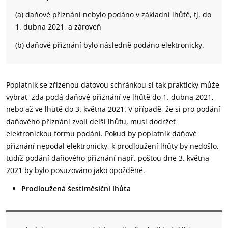
(a) daňové přiznání nebylo podáno v základní lhůtě, tj. do
1. dubna 2021, a zároveň
(b) daňové přiznání bylo následně podáno elektronicky.
Poplatník se zřízenou datovou schránkou si tak prakticky může
vybrat, zda podá daňové přiznání ve lhůtě do 1. dubna 2021,
nebo až ve lhůtě do 3. května 2021. V případě, že si pro podání
daňového přiznání zvolí delší lhůtu, musí dodržet
elektronickou formu podání. Pokud by poplatník daňové
přiznání nepodal elektronicky, k prodloužení lhůty by nedošlo,
tudíž podání daňového přiznání např. poštou dne 3. května
2021 by bylo posuzováno jako opožděné.
Prodloužená šestiměsíční lhůta