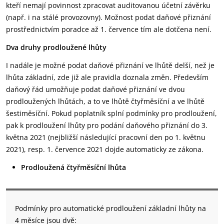
kteří nemají povinnost zpracovat auditovanou účetní závěrku
(např. i na stálé provozovny). Možnost podat daňové přiznání
prostřednictvím poradce až 1. července tím ale dotčena není.
Dva druhy prodloužené lhůty
I nadále je možné podat daňové přiznání ve lhůtě delší, než je
lhůta základní, zde již ale pravidla doznala změn. Především
daňový řád umožňuje podat daňové přiznání ve dvou
prodloužených lhůtách, a to ve lhůtě čtyřměsíční a ve lhůtě
šestiměsíční. Pokud poplatník splní podmínky pro prodloužení,
pak k prodloužení lhůty pro podání daňového přiznání do 3.
května 2021 (nejbližší následující pracovní den po 1. květnu
2021), resp. 1. července 2021 dojde automaticky ze zákona.
Prodloužená čtyřměsíční lhůta
Podmínky pro automatické prodloužení základní lhůty na
4 měsíce jsou dvě: