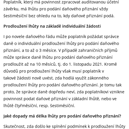
Poplatník, který má povinnost zpracovat auditovanou účetní
závěrku, má lhůtu pro podání daňového přiznání vždy
šestiměsíční bez ohledu na to, kdy daňové přiznání podá.
Prodloužení lhůty na základě individuální žádosti
I po novele daňového řádu může poplatník požádat správce
daně o individuální prodloužení lhůty pro podání daňového
přiznání, a to až o 3 měsíce. V případě zahraničních příjmů
může správce daně lhůtu pro podání daňového přiznání
prodloužit až na 10 měsíců, tj. do 1. listopadu 2021. Kromě
důvodů pro prodloužení lhůty však musí poplatník v
takové žádosti nově uvést, zda hodlá využít zákonného
prodloužení lhůty pro podání daňového přiznání. Je tomu tak
proto, že správce daně dopředu neví, zda poplatníkovi vznikne
povinnost podat daňové přiznání v základní lhůtě, nebo ve
lhůtě čtyřměsíční, resp. šestiměsíční.
Jaké dopady má délka lhůty pro podání daňového přiznání?
Skutečnost, zda došlo ke splnění podmínek k prodloužení lhůty