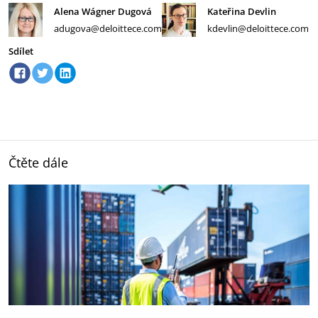
Alena Wágner Dugová
Kateřina Devlin
adugova@deloittece.com
kdevlin@deloittece.com
Sdílet
Čtěte dále