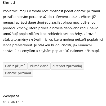
Shrnutí
Poplatníci mají i v tomto roce možnost podat daňové přiznání
prostřednictvím poradce až do 1. července 2021. Přitom již
nemusí správci daně dopředu zasílat plnou moc udělenou
poradci. Změny, které přinesla novela daňového řádu, navíc
umožňují poplatníkům lépe zohlednit své potřeby. Zároveň
však tyto změny skrývají i rizika, která mohou někteří poplatníci
lehce přehlédnout. Je otázkou budoucnosti, jak Finanční
správa ČR k omylům a chybám poplatníků nakonec přistoupí.
Daň z příjmů
Přímé daně
dReport zpravodaj
Daňové přiznání
Zveřejněno
10. 2. 2021
15:15