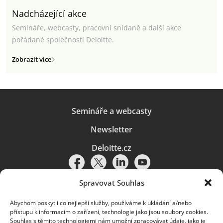
Nadcházející akce
Semináře, webcasty, pracovní snídaně a další akce
pořádané společností Deloitte.
Zobrazit více
Semináře a webcasty
Newsletter
Deloitte.cz
Spravovat Souhlas
Abychom poskytli co nejlepší služby, používáme k ukládání a/nebo
Pravidla používání
|
Ochrana osobních údajů
|
Soubory cookies
|
přístupu k informacím o zařízení, technologie jako jsou soubory cookies.
Deloitte.cz
Souhlas s těmito technologiemi nám umožní zpracovávat údaje, jako je