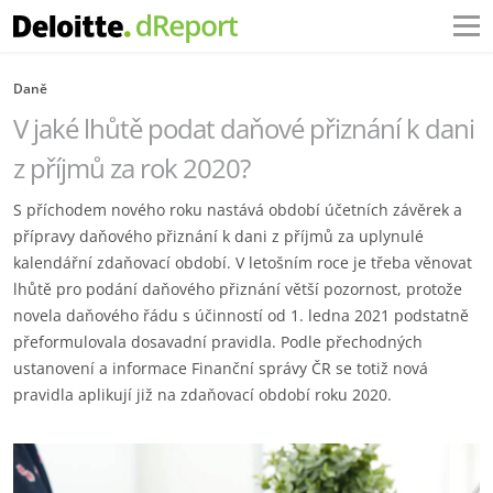
Daně
V jaké lhůtě podat daňové přiznání k dani
z příjmů za rok 2020?
S příchodem nového roku nastává období účetních závěrek a
přípravy daňového přiznání k dani z příjmů za uplynulé
kalendářní zdaňovací období. V letošním roce je třeba věnovat
lhůtě pro podání daňového přiznání větší pozornost, protože
novela daňového řádu s účinností od 1. ledna 2021 podstatně
přeformulovala dosavadní pravidla. Podle přechodných
ustanovení a informace Finanční správy ČR se totiž nová
pravidla aplikují již na zdaňovací období roku 2020.