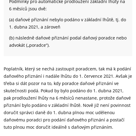
Podmínky pro automatické prodloužení základní lhůty na
6 měsíců jsou dvě:
(a) daňové přiznání nebylo podáno v základní lhůtě, tj. do
1. dubna 2021, a zároveň
(b) následně daňové přiznání podal daňový poradce nebo
advokát („poradce“).
Poplatník, který se nechá zastoupit poradcem, tak má k podání
daňového přiznání i nadále lhůtu do 1. července 2021. Avšak je
třeba si dát pozor na to, kdy poradce daňové přiznání ve
skutečnosti podá. Pokud by bylo podáno do 1. dubna 2021,
pak prodloužení lhůty na 6 měsíců nenastane, protože daňové
přiznání bylo podáno v základní lhůtě. Nově již není povinnost
doručit správci daně do 1. dubna plnou moc udělenou
daňovému poradci pro podání daňového přiznání a postačí
tuto plnou moc doručit ideálně s daňovým přiznáním.