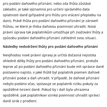
pro podání daňového přiznání, nebo zda lhůta zůstává
základní, je také významná pro určení správného data
splatnosti daně (případně pro lhůtu pro vrácení přeplatku na
dani). Právě lhůta pro podání daňového přiznání je zároveň
lhůtou, ve které je třeba daňovou povinnost uhradit. Nová
právní úprava tak poplatníkům umožňuje při zvažování lhůty a
způsobu podání daňového přiznání zohlednit svou situaci.
Následky nedodržení lhůty pro podání daňového přiznání
Nevýhodou nové právní úpravy je určitá dočasná nejistota
ohledně délky lhůty pro podání daňového přiznání, protože
teprve až po podání daňového přiznání bude mít správce daně
postaveno najisto, v jaké lhůtě byl poplatník povinen daňové
přiznání podat a daň uhradit. V případě, že daňové přiznání
nebylo podáno včas, vystavuje se poplatník riziku pokuty za
opožděné tvrzení daně. Pokud by i daň byla uhrazena
opožděně, pak poplatníkovi vzniká povinnost uhradit správci
daně úrok z prodlení.