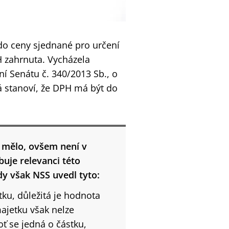
do ceny sjednané pro určení
 zahrnuta. Vycházela
 Senátu č. 340/2013 Sb., o
rá stanoví, že DPH má být do
 mělo, ovšem není v
uje relevanci této
dy však NSS uvedl tyto:
ku, důležitá je hodnota
jetku však nelze
ť se jedná o částku,