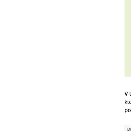
V 
kt
po
D