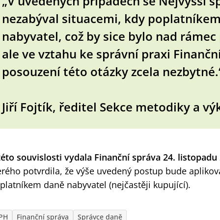
„V uvedených případech se Nejvyšší s
nezabýval situacemi, kdy poplatníkem
nabyvatel, což by sice bylo nad rámec
ale ve vztahu ke správní praxi Finanční
posouzení této otázky zcela nezbytné.
Jiří Fojtík, ředitel Sekce metodiky a v
této souvislosti vydala Finanční správa 24. listopadu
erého potvrdila, že výše uvedený postup bude aplikova
platníkem daně nabyvatel (nejčastěji kupující).
PH
Finanční správa
Správce daně