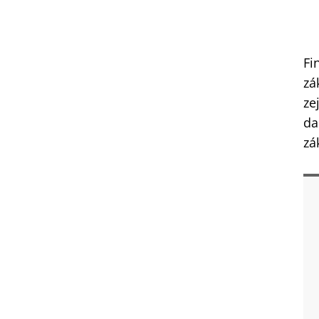
Fi
zá
ze
da
zá