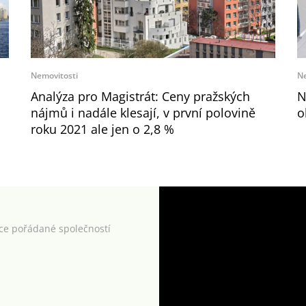
Nemovitosti
Ne
Analýza pro Magistrát: Ceny pražských
N
nájmů i nadále klesají, v první polovině
o
roku 2021 ale jen o 2,8 %
kce pořádané společností