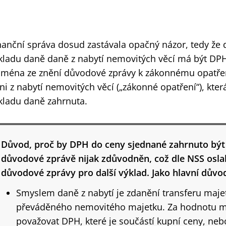
nanční správa dosud zastávala opačný názor, tedy že 
kladu daně daně z nabytí nemovitých věcí má být DPH
jména ze znění důvodové zprávy k zákonnému opatření
ni z nabytí nemovitých věcí („zákonné opatření“), kte
kladu daně zahrnuta.
Důvod, proč by DPH do ceny sjednané zahrnuto být
důvodové zprávě nijak zdůvodněn, což dle NSS oslab
důvodové zprávy pro další výklad. Jako hlavní důvo
Smyslem daně z nabytí je zdanění transferu majet
převáděného nemovitého majetku. Za hodnotu ma
považovat DPH, které je součástí kupní ceny, nebo