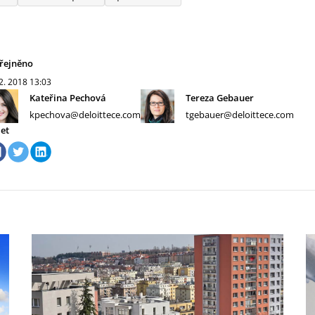
řejněno
 2. 2018
13:03
Kateřina Pechová
Tereza Gebauer
kpechova@deloittece.com
tgebauer@deloittece.com
let