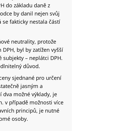
PH do základu daně z
odce by danil nejen svůj
á se fakticky nestala částí
ové neutrality, protože
 DPH, byl by zatížen vyšší
é subjekty – neplátci DPH.
dlnitelný důvod.
eny sjednané pro určení
ostatečně jasným a
í dva možné výklady, je
n. v případě možnosti více
vních principů, je nutné
kromé osoby.