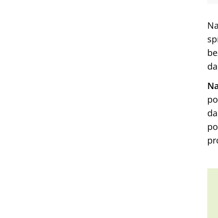
Na
sp
be
da
Na
po
da
po
pr