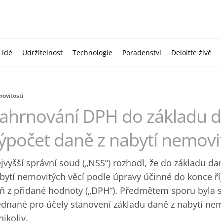
Lidé
Udržitelnost
Technologie
Poradenství
Deloitte živě
ovitosti
ahrnování DPH do základu 
ýpočet daně z nabytí nemovi
jvyšší správní soud („NSS“) rozhodl, že do základu da
bytí nemovitých věcí podle úpravy účinné do konce ř
ň z přidané hodnoty („DPH“). Předmětem sporu byla s
ednané pro účely stanovení základu daně z nabytí ne
nikoliv.