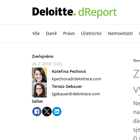
Vše
Daně
Právo
Účetnictví
Nemovitosti
Zveřejněno
Nem
26. 2. 2018
13:03
Z
Kateřina Pechová
kpechova@deloittece.com
v
Tereza Gebauer
tgebauer@deloittece.com
Sdílet
Ne
na
da
sj
či 