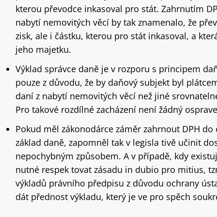
kterou převodce inkasoval pro stát. Zahrnutím D
nabytí nemovitých věcí by tak znamenalo, že přev
zisk, ale i částku, kterou pro stát inkasoval, a kter
jeho majetku.
Výklad správce daně je v rozporu s principem daň
pouze z důvodu, že by daňový subjekt byl plátcem
daní z nabytí nemovitých věcí než jiné srovnateln
Pro takové rozdílné zacházení není žádný osprave
Pokud měl zákonodárce záměr zahrnout DPH do c
základ daně, zapomněl tak v legisla tivě učinit d
nepochybným způsobem. A v případě, kdy existuj
nutné respek tovat zásadu in dubio pro mitius, tz
výkladů právního předpisu z důvodu ochrany ústa
dát přednost výkladu, který je ve pro spěch sou