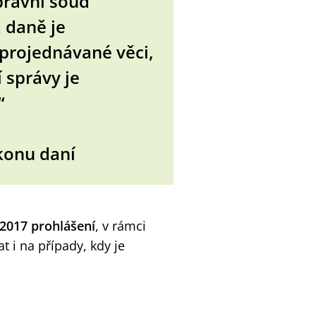
právní soud
 daně je
 projednávané věci,
 správy je
“
ýkonu daní
 2017 prohlášení
, v rámci
t i na případy, kdy je