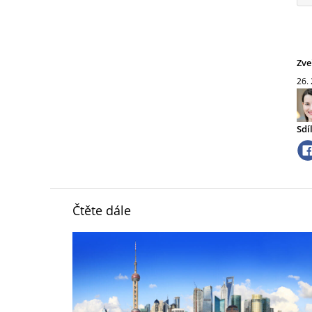
Zve
26.
Sdí
Čtěte dále