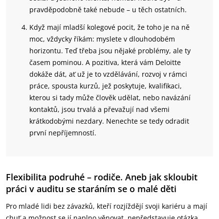
pravděpodobně také nebude – u těch ostatních.
Když mají mladší kolegové pocit, že toho je na ně
moc, vždycky říkám: myslete v dlouhodobém
horizontu. Teď třeba jsou nějaké problémy, ale ty
časem pominou. A pozitiva, která vám Deloitte
dokáže dát, ať už je to vzdělávání, rozvoj v rámci
práce, spousta kurzů, jež poskytuje, kvalifikaci,
kterou si tady může člověk udělat, nebo navázání
kontaktů, jsou trvalá a převažují nad všemi
krátkodobými nezdary. Nenechte se tedy odradit
první nepříjemností.
Flexibilita podruhé – rodiče. Aneb jak skloubit
práci v auditu se staráním se o malé děti
Pro mladé lidi bez závazků, kteří rozjíždějí svoji kariéru a mají
chuť a možnost se jí naplno věnovat, nepředstavuje otázka