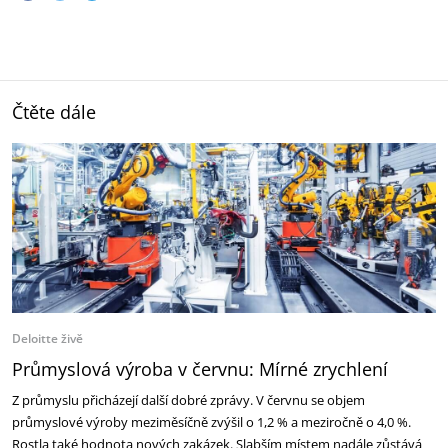
Čtěte dále
Deloitte živě
Průmyslová výroba v červnu: Mírné zrychlení
Z průmyslu přicházejí další dobré zprávy. V červnu se objem
průmyslové výroby meziměsíčně zvýšil o 1,2 % a meziročně o 4,0 %.
Rostla také hodnota nových zakázek. Slabším místem nadále zůstává