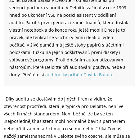
20 let Davida Batala v Deloitte – od asistenta až po
vedoucí partnera v auditu. V Deloitte začínal v roce 1999
hned po ukončení VŠE na pozici asistent v oddělení
auditu. Patřil k první generaci zaměstnanců, která dostala
vlastní notebook a do konce roku ještě mobil! Dnes je to
pravěk, ale tenkrát se všichni v týmu dělili o jeden
počítač. V živé paměti má ještě stohy papírů s účetními
položkami, tužku na jejich odškrtávání, první diskety i
softwarové programy. Proti dnešním automatizovaným
nástrojům, které Deloitte při auditování používá, nebe a
dudy. Přečtěte si
auditorský příběh Davida Batala
.
„Díky auditu se dostávám do jiných firem a vidím, že
otevřenost prostředí, která je typická pro Deloitte, není ve
všech firmách standardem. Není běžné, že by se ten
‚nejposlednější‘ asistent mohl normálně bavit s partnerem
nebo přijít za ním a říct mu, co se mu nelíbí,“ říká Tomáš.
Každý zaměstnanec má v Deloitte svého coache, ale může se