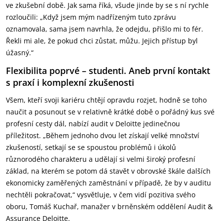
ve zkušební době. Jak sama říká, všude jinde by se s ní rychle
rozloučili: „Když jsem mým nadřízeným tuto zprávu
oznamovala, sama jsem navrhla, že odejdu, přišlo mi to fér.
Řekli mi ale, že pokud chci zůstat, můžu. Jejich přístup byl
úžasný.“
Flexibilita poprvé – studenti. Aneb první kontakt
s praxí i komplexní zkušenosti
Všem, kteří svoji kariéru chtějí opravdu rozjet, hodně se toho
naučit a posunout se v relativně krátké době o pořádný kus své
profesní cesty dál, nabízí audit v Deloitte jedinečnou
příležitost. „Během jednoho dvou let získají velké množství
zkušeností, setkají se se spoustou problémů i úkolů
různorodého charakteru a udělají si velmi široký profesní
základ, na kterém se potom dá stavět v obrovské škále dalších
ekonomicky zaměřených zaměstnání v případě, že by v auditu
nechtěli pokračovat,“ vysvětluje, v čem vidí pozitiva svého
oboru, Tomáš Kuchař, manažer v brněnském oddělení Audit &
Assurance Deloitte.