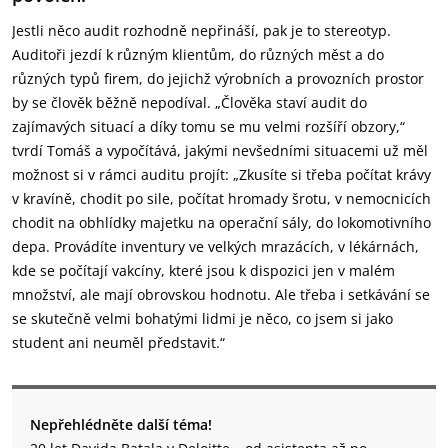
Jestli něco audit rozhodně nepřináší, pak je to stereotyp.
Auditoři jezdí k různým klientům, do různých měst a do
různých typů firem, do jejichž výrobních a provozních prostor
by se člověk běžně nepodíval. „Člověka staví audit do
zajímavých situací a díky tomu se mu velmi rozšíří obzory,“
tvrdí Tomáš a vypočítává, jakými nevšedními situacemi už měl
možnost si v rámci auditu projít: „Zkusíte si třeba počítat krávy
v kravíně, chodit po sile, počítat hromady šrotu, v nemocnicích
chodit na obhlídky majetku na operační sály, do lokomotivního
depa. Provádíte inventury ve velkých mrazácích, v lékárnách,
kde se počítají vakcíny, které jsou k dispozici jen v malém
množství, ale mají obrovskou hodnotu. Ale třeba i setkávání se
se skutečně velmi bohatými lidmi je něco, co jsem si jako
student ani neuměl představit.“
Nepřehlédněte další téma!