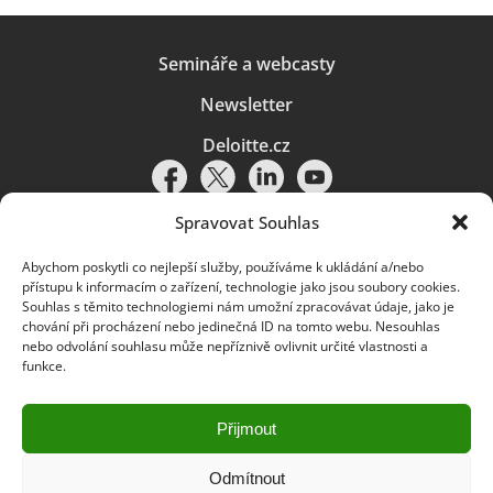
Semináře a webcasty
Newsletter
Deloitte.cz
Spravovat Souhlas
Abychom poskytli co nejlepší služby, používáme k ukládání a/nebo
Pravidla používání
|
Ochrana osobních údajů
|
Soubory cookies
|
přístupu k informacím o zařízení, technologie jako jsou soubory cookies.
Deloitte.cz
Souhlas s těmito technologiemi nám umožní zpracovávat údaje, jako je
chování při procházení nebo jedinečná ID na tomto webu. Nesouhlas
© 2026. Více informací najdete v
Pravidlech používání
.
nebo odvolání souhlasu může nepříznivě ovlivnit určité vlastnosti a
funkce.
Deloitte označuje jednu či více společností globální sítě členských
společností Deloitte Touche Tohmatsu Limited („DTTL“) a jejich dceřiné
a přidružené subjekty (souhrnně „organizace Deloitte“). Společnost DTTL
(rovněž označovaná jako „Deloitte Global“) a každá z jejích členských
Přijmout
společností a jejich přidružených subjektů je samostatným a nezávislým
právním subjektem, který není oprávněn zavazovat nebo přijímat závazky
za jinou z těchto členských společností a jejich přidružených subjektů ve
Odmítnout
vztahu k třetím stranám. Společnost DTTL a každá členská společnost