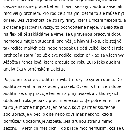
časově náročné práce během hlavní sezóny v auditu zase tak
moc velký problém. Pro rodiče s malými dětmi to ale může být
oříšek. Bez vstřícnosti ze strany firmy, která umožní flexibilitu a
zkrácené pracovní úvazky, to pochopitelně nejde. V Deloitte si
na flexibilitě zakládáme a víme, že upravenou pracovní dobu
nemohou mít jen studenti, pro něž je hlavní škola, ale stejně
tak rodiče malých dětí nebo naopak už děti velké, které si role
prohodí a starají se už o své rodiče. Jeden příklad za všechny?
Alžběta Přenosilová, která pracuje od roku 2015 jako auditní
analytička v brněnském Deloitte.
Po jedné sezoně v auditu strávila tři roky se synem doma. Do
auditu se vrátila na zkrácený úvazek. Ovšem s tím, že v době
auditní sezony pracuje téměř na plný úvazek a v klidnějších
obdobích roku je pak v práci méně často. „Je potřeba říci, že
takto je možné fungovat jen tehdy, když partner skutečně
spolupracuje v péči o dítě nebo když máš někoho, kdo ti
pomůže,“ upozorňuje Alžběta. „Na druhou stranu mimo
sezonu – v letních měsících – do práce moc nemusím, což se u