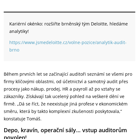
Kariérní okénko: rozšiřte brněnský tým Deloitte, hledáme
analytiky!
https://www.jsmedeloitte.cz/volne-pozice/analytik-audit-
brno
Během prvních let se začínající auditoři seznámí se všemi pro
firmy klíčovými oblastmi, od účetnictví a samotný audit přes
procesy jako nákup, prodej, HR a payroll až po vztahy se
zákazníky. Získávají tak ucelený pohled na veškeré dění ve
firmě. „Dá se říct, že neexistuje jiná profese v ekonomickém
směru, která by takto komplexní zkušenosti poskytovala,“
konstatuje Tomáš.
Depo, kravín, operační sály… vstup auditorům
povolen!