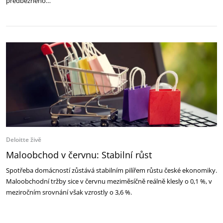
předběžného…
Deloitte živě
Maloobchod v červnu: Stabilní růst
Spotřeba domácností zůstává stabilním pilířem růstu české ekonomiky.
Maloobchodní tržby sice v červnu meziměsíčně reálně klesly o 0,1 %, v
meziročním srovnání však vzrostly o 3,6 %.