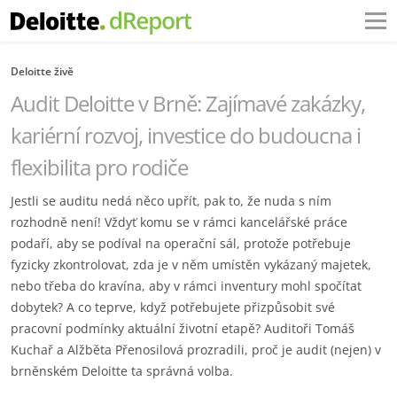
Deloitte živě
Audit Deloitte v Brně: Zajímavé zakázky,
kariérní rozvoj, investice do budoucna i
flexibilita pro rodiče
Jestli se auditu nedá něco upřít, pak to, že nuda s ním
rozhodně není! Vždyť komu se v rámci kancelářské práce
podaří, aby se podíval na operační sál, protože potřebuje
fyzicky zkontrolovat, zda je v něm umístěn vykázaný majetek,
nebo třeba do kravína, aby v rámci inventury mohl spočítat
dobytek? A co teprve, když potřebujete přizpůsobit své
pracovní podmínky aktuální životní etapě? Auditoři Tomáš
Kuchař a Alžběta Přenosilová prozradili, proč je audit (nejen) v
brněnském Deloitte ta správná volba.