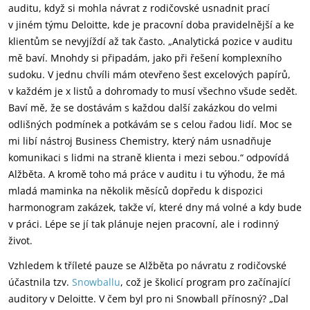
auditu, když si mohla návrat z rodičovské usnadnit prací
v jiném týmu Deloitte, kde je pracovní doba pravidelnější a ke
klientům se nevyjíždí až tak často. „Analytická pozice v auditu
mě baví. Mnohdy si připadám, jako při řešení komplexního
sudoku. V jednu chvíli mám otevřeno šest excelových papírů,
v každém je x listů a dohromady to musí všechno všude sedět.
Baví mě, že se dostávám s každou další zakázkou do velmi
odlišných podmínek a potkávám se s celou řadou lidí. Moc se
mi libí nástroj Business Chemistry, který nám usnadňuje
komunikaci s lidmi na straně klienta i mezi sebou.“ odpovídá
Alžběta. A kromě toho má práce v auditu i tu výhodu, že má
mladá maminka na několik měsíců dopředu k dispozici
harmonogram zakázek, takže ví, které dny má volné a kdy bude
v práci. Lépe se jí tak plánuje nejen pracovní, ale i rodinný
život.
Vzhledem k tříleté pauze se Alžběta po návratu z rodičovské
účastnila tzv.
Snowballu
, což je školicí program pro začínající
auditory v Deloitte. V čem byl pro ni Snowball přínosný? „Dal