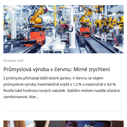
Deloitte živě
Průmyslová výroba v červnu: Mírné zrychlení
Z průmyslu přicházejí další dobré zprávy. V červnu se objem
průmyslové výroby meziměsíčně zvýšil o 1,2 % a meziročně o 4,0 %.
Rostla také hodnota nových zakázek. Slabším místem nadále zůstává
zaměstnanost, kter…