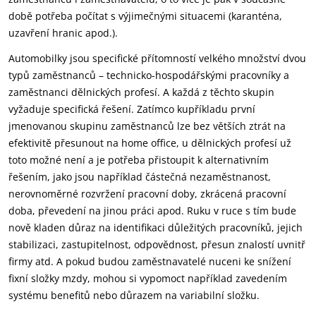
době potřeba počítat s výjimečnými situacemi (karanténa,
uzavření hranic apod.).
Automobilky jsou specifické přítomností velkého množství dvou
typů zaměstnanců – technicko-hospodářskými pracovníky a
zaměstnanci dělnických profesí. A každá z těchto skupin
vyžaduje specifická řešení. Zatímco kupříkladu první
jmenovanou skupinu zaměstnanců lze bez větších ztrát na
efektivitě přesunout na home office, u dělnických profesí už
toto možné není a je potřeba přistoupit k alternativním
řešením, jako jsou například částečná nezaměstnanost,
nerovnoměrné rozvržení pracovní doby, zkrácená pracovní
doba, převedení na jinou práci apod. Ruku v ruce s tím bude
nově kladen důraz na identifikaci důležitých pracovníků, jejich
stabilizaci, zastupitelnost, odpovědnost, přesun znalostí uvnitř
firmy atd. A pokud budou zaměstnavatelé nuceni ke snížení
fixní složky mzdy, mohou si vypomoct například zavedením
systému benefitů nebo důrazem na variabilní složku.