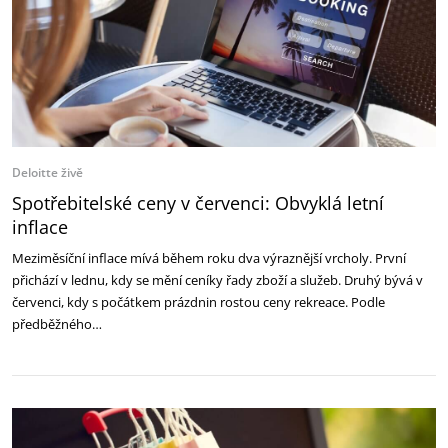
Deloitte živě
Spotřebitelské ceny v červenci: Obvyklá letní
inflace
Meziměsíční inflace mívá během roku dva výraznější vrcholy. První
přichází v lednu, kdy se mění ceníky řady zboží a služeb. Druhý bývá v
červenci, kdy s počátkem prázdnin rostou ceny rekreace. Podle
předběžného…