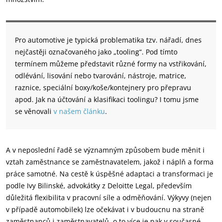
Pro automotive je typická problematika tzv. nářadí, dnes
nejčastěji označovaného jako „tooling“. Pod tímto
termínem můžeme představit různé formy na vstřikování,
odlévání, lisování nebo tvarování, nástroje, matrice,
raznice, speciální boxy/koše/kontejnery pro přepravu
apod. Jak na účtování a klasifikaci toolingu? I tomu jsme
se věnovali
v našem článku
.
A v neposlední řadě se významným způsobem bude měnit i
vztah zaměstnance se zaměstnavatelem, jakož i náplň a forma
práce samotné. Na cestě k úspěšné adaptaci a transformaci je
podle Ivy Bilinské, advokátky z Deloitte Legal, především
důležitá flexibilita v pracovní síle a odměňování. Výkyvy (nejen
v případě automobilek) lze očekávat i v budoucnu na straně
zaměstnanců i zaměstnavatelů, o to více je pak v současné