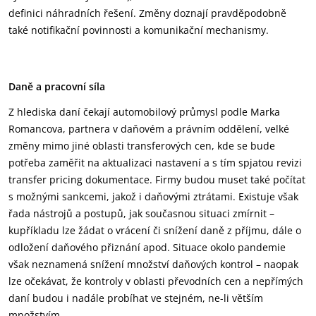
definici náhradních řešení. Změny doznají pravděpodobně
také notifikační povinnosti a komunikační mechanismy.
Daně a pracovní síla
Z hlediska daní čekají automobilový průmysl podle Marka
Romancova, partnera v daňovém a právním oddělení, velké
změny mimo jiné oblasti transferových cen, kde se bude
potřeba zaměřit na aktualizaci nastavení a s tím spjatou revizi
transfer pricing dokumentace. Firmy budou muset také počítat
s možnými sankcemi, jakož i daňovými ztrátami. Existuje však
řada nástrojů a postupů, jak současnou situaci zmírnit –
kupříkladu lze žádat o vrácení či snížení daně z příjmu, dále o
odložení daňového přiznání apod. Situace okolo pandemie
však neznamená snížení množství daňových kontrol – naopak
lze očekávat, že kontroly v oblasti převodních cen a nepřímých
daní budou i nadále probíhat ve stejném, ne-li větším
množstvím.