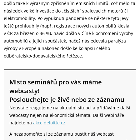
došlo také k výrazným zpřísněním emisních limitů, což mělo za
následek velké investice do „čistších“ spalovacích motorů či
elektromobility. Po vypuknutí pandemie se některé tyto jevy
ještě prohloubily (např. registrace nových automobilů klesla
v ČR za březen o 36 %), navíc došlo v Číně k ochromení výroby
automobilů a jejich součástek, načež následovala paralýza
výroby v Evropě a nakonec došlo ke kolapsu celého
odběratelsko-dodavatelského řetězce.
Místo seminářů pro vás máme
webcasty!
Poslouchejte je živě nebo ze záznamu
Neustále reagujeme na aktuální situaci a přidáváme další
webcasty nejen na ekonomická témata. Další webináře
najdete na
akce.deloitte.cz
.
A nezapomeňte si ze záznamu pustit náš webcast