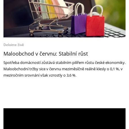
Deloitte živě
Maloobchod v červnu: Stabilní růst
Spotřeba domácností zůstává stabilním pilířem růstu české ekonomiky.
Maloobchodní tržby sice v červnu meziměsíčně reálně klesly o 0,1 %, v
meziročním srovnání však vzrostly o 3,6 %.