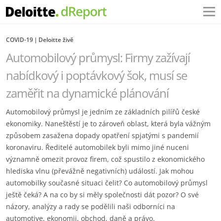
COVID-19
Deloitte živě
Automobilový průmysl: Firmy zažívají
nabídkový i poptávkový šok, musí se
zaměřit na dynamické plánování
Automobilový průmysl je jedním ze základních pilířů české
ekonomiky. Naneštěstí je to zároveň oblast, která byla vážným
způsobem zasažena dopady opatření spjatými s pandemií
koronaviru. Ředitelé automobilek byli mimo jiné nuceni
významně omezit provoz firem, což spustilo z ekonomického
hlediska vlnu (převážně negativních) událostí. Jak mohou
automobilky současné situaci čelit? Co automobilový průmysl
ještě čeká? A na co by si měly společnosti dát pozor? O své
názory, analýzy a rady se podělili naši odborníci na
automotive, ekonomii, obchod, daně a právo.