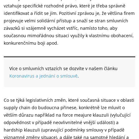
vztahuje specifické rozhodné právo, které je třeba správně
identifikovat a řídit se jím. Pozitivní zprávou je, že většina firem
projevuje velmi solidární přístup a snaží se stran smluvních
závazků si vzájemně vycházet vstříc, namísto toho, aby
současnou mimořádnou situaci využily k vlastnímu obohacení,
konkurenčnímu boji apod.
Více o smluvních vztazích se dozvíte v našem článku
Koronavirus a jednání o smlouvě
.
Co se týká legislativních změn, které současná situace v oblasti
supply chain do budoucna přinese, konkrétně lze mluvit o
větším důrazu například na force meajure klauzuli (vylučující
odpovědnost v případě neovlivnitelné vnější události) a
hardship klauzuli (upravující podmínky smlouvy v případě
významné změny situace), a dále také na samotné hledání a