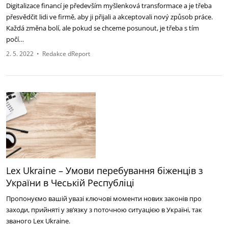
Digitalizace financí je především myšlenková transformace a je třeba
přesvědčit lidi ve firmě, aby ji přijali a akceptovali nový způsob práce.
Každá změna bolí, ale pokud se chceme posunout, je třeba s tím
počí…
2. 5. 2022
•
Redakce dReport
Lex Ukraine – Умови перебування біженців з
України в Чеській Республіці
Пропонуємо вашій увазі ключові моменти нових законів про
заходи, прийняті у зв’язку з поточною ситуацією в Україні, так
званого Lex Ukraine.