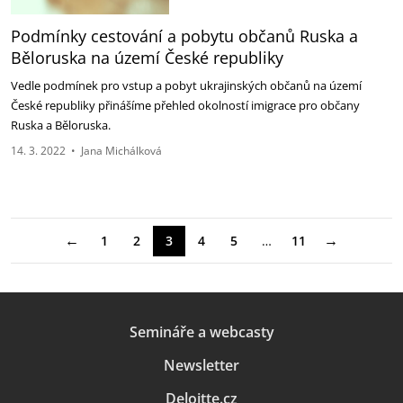
Podmínky cestování a pobytu občanů Ruska a
Běloruska na území České republiky
Vedle podmínek pro vstup a pobyt ukrajinských občanů na území
České republiky přinášíme přehled okolností imigrace pro občany
Ruska a Běloruska.
14. 3. 2022
•
Jana Michálková
←
→
1
2
3
4
5
…
11
Semináře a webcasty
Newsletter
Deloitte.cz