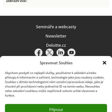
Zobrazit více
Semináře a webcasty
Newsletter
Deloitte.cz
Spravovat Souhlas
Abychom poskytli co nejlepší služby, používáme k ukládání a/nebo
Pravidla používání
|
Ochrana osobních údajů
|
Soubory cookies
|
přístupu k informacím o zařízení, technologie jako jsou soubory cookies.
Deloitte.cz
Souhlas s těmito technologiemi nám umožní zpracovávat údaje, jako je
chování při procházení nebo jedinečná ID na tomto webu. Nesouhlas
© 2026. Více informací najdete v
Pravidlech používání
.
nebo odvolání souhlasu může nepříznivě ovlivnit určité vlastnosti a
funkce.
Deloitte označuje jednu či více společností globální sítě členských
společností Deloitte Touche Tohmatsu Limited („DTTL“) a jejich dceřiné
a přidružené subjekty (souhrnně „organizace Deloitte“). Společnost DTTL
(rovněž označovaná jako „Deloitte Global“) a každá z jejích členských
Přijmout