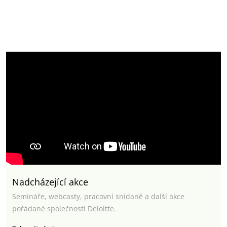
Nadcházející akce
Semináře, webcasty, pracovní snídaně a další akce
pořádané společností Deloitte.