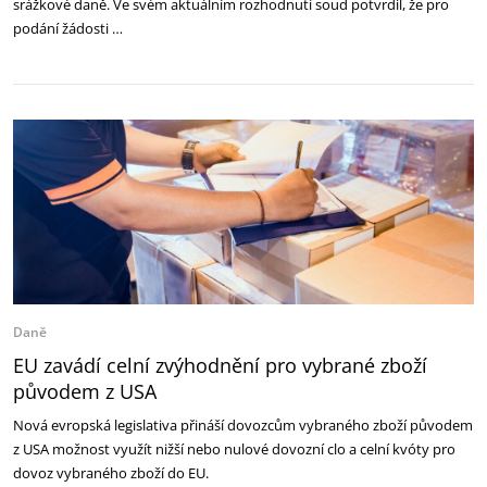
srážkové daně. Ve svém aktuálním rozhodnutí soud potvrdil, že pro
podání žádosti …
Daně
EU zavádí celní zvýhodnění pro vybrané zboží
původem z USA
Nová evropská legislativa přináší dovozcům vybraného zboží původem
z USA možnost využít nižší nebo nulové dovozní clo a celní kvóty pro
dovoz vybraného zboží do EU.