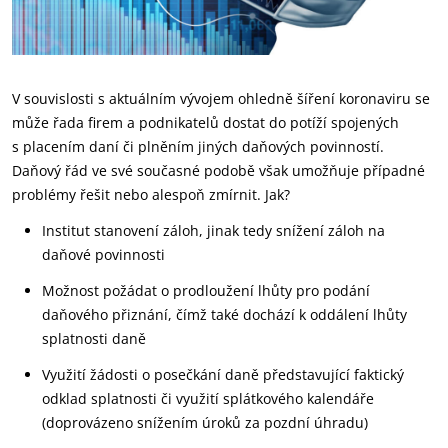
V souvislosti s aktuálním vývojem ohledně šíření koronaviru se
může řada firem a podnikatelů dostat do potíží spojených
s placením daní či plněním jiných daňových povinností.
Daňový řád ve své současné podobě však umožňuje případné
problémy řešit nebo alespoň zmírnit. Jak?
Institut stanovení záloh, jinak tedy snížení záloh na
daňové povinnosti
Možnost požádat o prodloužení lhůty pro podání
daňového přiznání, čímž také dochází k oddálení lhůty
splatnosti daně
Využití žádosti o posečkání daně představující faktický
odklad splatnosti či využití splátkového kalendáře
(doprovázeno snížením úroků za pozdní úhradu)