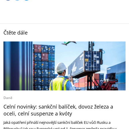
Čtěte dále
Daně
Celní novinky: sankční balíček, dovoz železa a
oceli, celní suspenze a kvóty
Jaká opatření přináší nejnovější sankční balíček EU vůči Rusku a
Bělorusku? Jak se v Evropské unii od 1. července změnila pravidla v