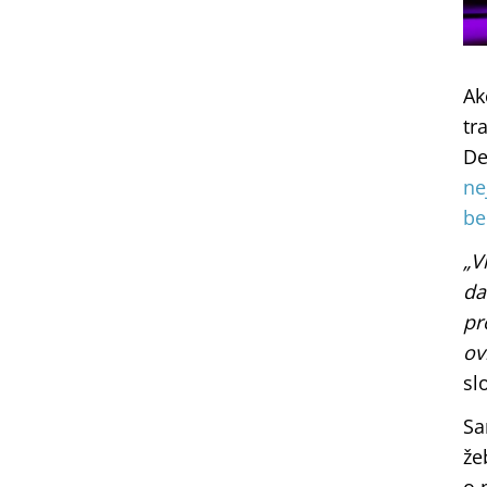
Ak
tr
De
ne
be
„V
da
pr
ov
sl
Sa
že