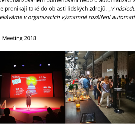
personalizovaném odměňování nebo o automatizaci a r
ce pronikají také do oblasti lidských zdrojů.
„V následu
ekáváme v organizacích významné rozšíření automati
 Meeting 2018