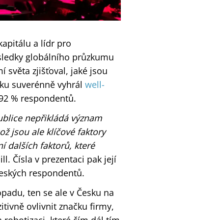
kapitálu a lídr pro
výsledky globálního průzkumu
í světa zjišťoval, jaké jsou
sku suverénně vyhrál
well-
o 92 % respondentů.
publice nepřikládá význam
ož jsou ale klíčové faktory
 dalších faktorů, které
ll. Čísla v prezentaci pak její
 českých respondentů.
opadu, ten se ale v Česku na
itivně ovlivnit značku firmy,