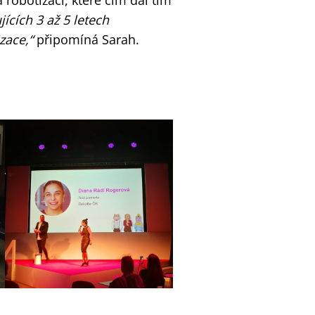
obotizaci, které čím dál tím
jících 3 až 5 letech
zace,“
připomíná Sarah.