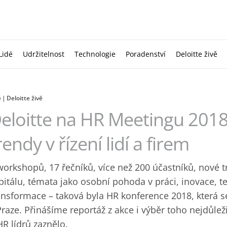
Lidé
Udržitelnost
Technologie
Poradenství
Deloitte živě
é
Deloitte živě
eloitte na HR Meetingu 2018
rendy v řízení lidí a firem
workshopů, 17 řečníků, více než 200 účastníků, nové t
pitálu, témata jako osobní pohoda v práci, inovace, te
ansformace – taková byla HR konference 2018, která s
Praze. Přinášíme reportáž z akce i výběr toho nejdůlež
HR lídrů zaznělo.