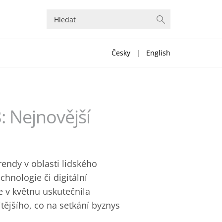
Česky
|
English
: Nejnovější
rendy v oblasti lidského
chnologie či digitální
e v květnu uskutečnila
itějšího, co na setkání byznys