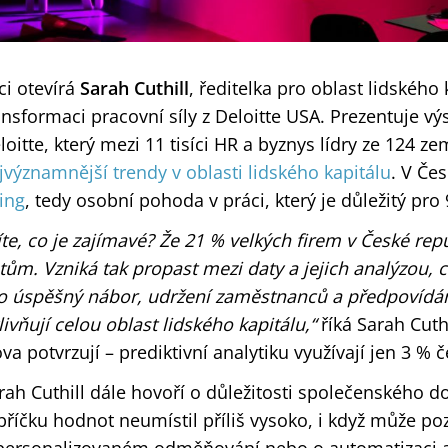
ci otevírá
Sarah Cuthill
, ředitelka pro oblast lidského 
ansformaci pracovní síly z Deloitte USA. Prezentuje 
loitte, který mezi 11 tisíci HR a byznys lídry ze 124 zem
jvýznamnější trendy v oblasti lidského kapitálu
. V Če
ing
, tedy osobní pohoda v práci, který je důležitý pr
íte, co je zajímavé? Že 21 % velkých firem v České re
tům. Vzniká tak propast mezi daty a jejich analýzou, c
o úspěšný nábor, udržení zaměstnanců a předpovídání
livňují celou oblast lidského kapitálu,“
říká Sarah Cuthi
ova potvrzují – prediktivní analytiku využívají jen 3 %
rah Cuthill dále hovoří o důležitosti společenského d
bříčku hodnot neumístil příliš vysoko, i když může poz