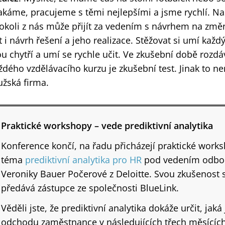
káme, pracujeme s těmi nejlepšími a jsme rychlí. Na
okoli z nás může přijít za vedením s návrhem na změn
t i návrh řešení a jeho realizace. Stěžovat si umí každ
ou chytří a umí se rychle učit. Ve zkušební době roz
ždého vzdělávacího kurzu je zkušební test. Jinak to 
žská firma.
Praktické workshopy – vede prediktivní analytika
Konference končí, na řadu přicházejí praktické works
téma
prediktivní analytika
pro HR
pod vedením odbor
Veroniky Bauer Počerové z Deloitte. Svou zkušenost 
předává zástupce ze společnosti BlueLink.
Věděli jste, že prediktivní analytika dokáže určit, ja
odchodu zaměstnance v následujících třech měsícíc