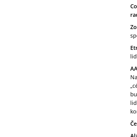
Co
ra
Zo
sp
Et
li
AA
Na
„c
bu
li
ko
Če
Al