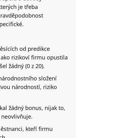
terých je třeba
í pravděpodobnost
pecifické.
sících od predikce
ko rizikoví firmu opustila
el žádný (0 z 20).
 národnostního složení
dvou národností, riziko
l žádný bonus, nijak to,
 neovlivňuje.
ěstnanci, kteří firmu
ch.