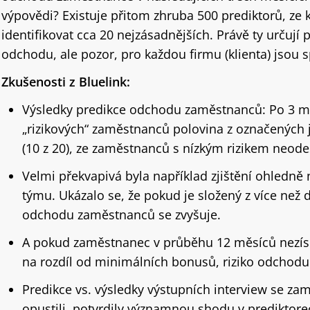
výpovědi? Existuje přitom zhruba 500 prediktorů, ze k
identifikovat cca 20 nejzásadnějších. Právě ty určuj
odchodu, ale pozor, pro každou firmu (klienta) jsou s
Zkušenosti z Bluelink:
Výsledky predikce odchodu zaměstnanců: Po 3 mě
„rizikových“ zaměstnanců polovina z označených ja
(10 z 20), ze zaměstnanců s nízkým rizikem neodeš
Velmi překvapivá byla například zjištění ohledně
týmu. Ukázalo se, že pokud je složený z více než 
odchodu zaměstnanců se zvyšuje.
A pokud zaměstnanec v průběhu 12 měsíců nezíska
na rozdíl od minimálních bonusů, riziko odchodu
Predikce vs. výsledky výstupních interview se zam
opustili, potvrdily významnou shodu v prediktore