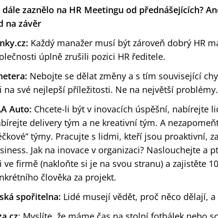
 dále zaznělo na HR Meetingu od přednášejících? An
d na závěr
nky.cz:
Každý manažer musí být zároveň dobrý HR ma
olečnosti úplně zrušili pozici HR ředitele.
netera:
Nebojte se dělat změny a s tím související chy
di na své nejlepší příležitosti. Ne na největší problémy.
A Auto:
Chcete-li být v inovacích úspěšní, nabírejte li
bírejte delivery tým a ne kreativní tým. A nezapomeňte
éčkové“ týmy. Pracujte s lidmi, kteří jsou proaktivní, 
siness. Jak na inovace v organizaci? Naslouchejte a pt
di ve firmě (nakloňte si je na svou stranu) a zajistět
nkrétního člověka za projekt.
ská spořitelna:
Lidé musejí vědět, proč něco dělají, a
za.cz
: Myslíte, že máme čas na stolní fotbálek nebo s