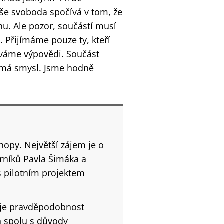
še svoboda spočívá v tom, že
u. Ale pozor, součástí musí
ý. Přijímáme pouze ty, kteří
dáváme výpovědi. Součást
nemá smysl. Jsme hodně
hopy. Největší zájem je o
níků Pavla Šimáka a
s pilotním projektem
ká je pravděpodobnost
h spolu s důvody