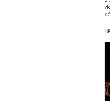
o 
ví
oč
HR