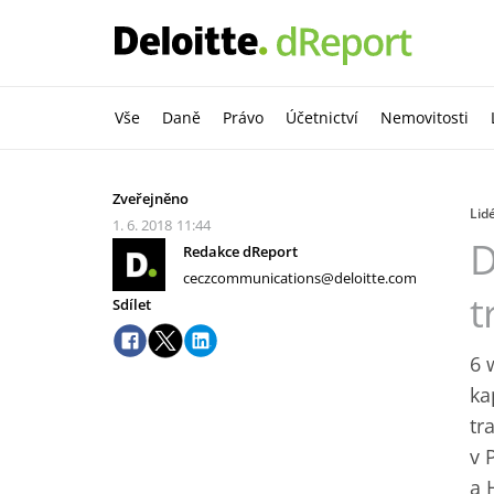
Vše
Daně
Právo
Účetnictví
Nemovitosti
Zveřejněno
Lid
1. 6. 2018
11:44
D
Redakce dReport
ceczcommunications@deloitte.com
t
Sdílet
6 
ka
tr
v 
a 