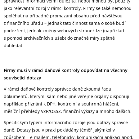
správnost informací velmi důležitá, neboť mohou být použity
jako relevantní zdroj v rámci kontroly. Firmy se také nemohou
spoléhat na případné promazání obsahu před návštěvou
z finančního úřadu – jednak tato činnost sama o sobě budí
podezření, jednak změny webových stránek lze (například
s pomocí archivačních služeb) do značné míry zpětně
dohledat.
Firmy musí v rámci daňové kontroly odpovídat na všechny
související dotazy
V rámci daňové kontroly správce daně zkoumá řadu
dokumentů, kterými sám nebo jiné veřejné orgány disponují,
například přiznání k DPH, kontrolní a souhrnná hlášení,
měsíční přehledy VZP/OSSZ, finanční výkazy a mnoho dalších.
Specifickým typem informačního zdroje jsou dotazy správce
daně. Dotazy jsou v praxi pokládány téměř jakýmkoliv
způsobem – e-mailem, telefonicky, komunikační aplikací apod.