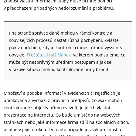
Znalost vlastní informační stopy může účinně pomoci
v předcházení případných nedorozumění a problémů.
I na straně správce daně mohou v rámci kontroly a
souvisejících procesů nastat různá pochybení. Zvláště
pak v obdobích, kdy je kontrolní činnost úřadů vyšší než
obvykle.
Přečtěte si náš článek
, ve kterém popisujeme, co
může být nesprávným úředním postupem a jak se
v takové situaci mohou kontrolované firmy bránit.
Množství a podoba informací v evidencích či rejstřících je
unifikovaná a vychází z právních předpisů. Co však mohou
kontrolované subjekty přímo ovlivnit, je jejich vlastní
prezentace na internetu. Co bude umístěno na webových
stránkách nebo jaké informace firma sdílí na sociálních sítích,
je plně v jejích rukou. I v tomto případě je však přesnost a