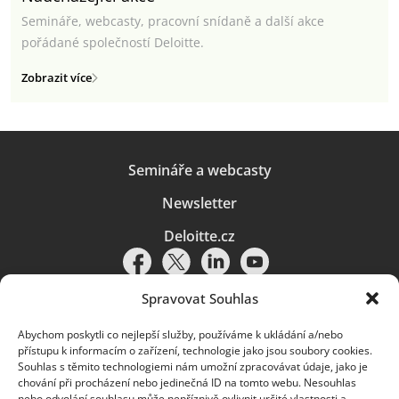
Semináře, webcasty, pracovní snídaně a další akce
pořádané společností Deloitte.
Zobrazit více
Semináře a webcasty
Newsletter
Deloitte.cz
Spravovat Souhlas
Abychom poskytli co nejlepší služby, používáme k ukládání a/nebo
Pravidla používání
|
Ochrana osobních údajů
|
Soubory cookies
|
přístupu k informacím o zařízení, technologie jako jsou soubory cookies.
Deloitte.cz
Souhlas s těmito technologiemi nám umožní zpracovávat údaje, jako je
chování při procházení nebo jedinečná ID na tomto webu. Nesouhlas
© 2026. Více informací najdete v
Pravidlech používání
.
nebo odvolání souhlasu může nepříznivě ovlivnit určité vlastnosti a