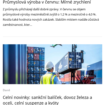
Průmyslová výroba v červnu: Mírné zrychlení
Z průmyslu přicházejí další dobré zprávy. V červnu se objem
průmyslové výroby meziměsíčně zvýšil o 1,2 % a meziročně o 4,0 %.
Rostla také hodnota nových zakázek. Slabším místem nadále zůstává
zaměstnanost, kter…
Daně
Celní novinky: sankční balíček, dovoz železa a
oceli, celní suspenze a kvóty