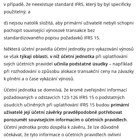
v případě, že neexistuje standard IFRS, který by byl specificky
použitelný; a
d) nejsou natolik složitá, aby primární uživatelé nebyli schopni
pochopit související výnosové transakce bez
standardizovaného popisu požadavků IFRS 15.
Některá účetní pravidla účetní jednotky pro vykazování výnosů
se však
týkají oblasti, v níž účetní jednotka
při uplatňování
svých účetních pravidel
učinila podstatné úsudky
– například
při rozhodování o způsobu alokace transakční ceny na závazky
k plnění a o čase vykázání výnosů.
Účetní jednotka se domnívá, že kromě zveřejnění informací
požadovaných v odstavcích 123-126 IFRS 15 o podstatných
úsudcích učiněných při uplatňování IFRS 15 budou
primární
uživatelé její účetní závěrky pravděpodobně potřebovat
porozumět souvisejícím informacím o účetních pravidlech
.
Účetní jednotka proto dospěla k závěru, že lze důvodně
očekávat, že tyto informace o účetních pravidlech ovlivní