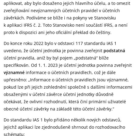
aplikovat, aby bylo dosaženo jejich hlavního účelu, a to omezit
zveřejňování nevýznamných účetních pravidel v účetních
závěrkách. Podíváme se blíže i na pokyny ve Stanovisku
k aplikaci IFRS č. 2. Toto Stanovisko není součástí IFRS, a není
proto k dispozici ani jeho oficiální překlad do češtiny.
Do konce roku 2022 bylo v odstavci 117 standardu IAS 1
uvedeno, že účetní jednotka je povinna zveřejnit
podstatná
účetní pravidla, aniž by byl pojem „podstatná“ blíže
specifikován. Od 1. 1. 2023 je účetní jednotka povinna zveřejnit
významné
informace o účetních pravidlech, což je dále
upřesněno: „Informace o účetních pravidlech jsou významné,
pokud lze při jejich zohlednění společně s dalšími informacemi
obsaženými v účetní závěrce účetní jednotky důvodně
očekávat, že ovlivní rozhodnutí, která činí primární uživatelé
obecné účetní závěrky na základě této účetní závěrky.“
Do standardu IAS 1 bylo přidáno několik nových odstavců,
jejichž aplikaci lze zjednodušeně shrnout do rozhodovacího
schématu: