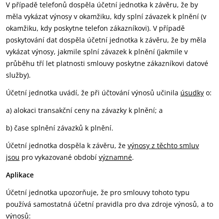
V případě telefonů dospěla účetní jednotka k závěru, že by
měla vykázat výnosy v okamžiku, kdy splní závazek k plnění (v
okamžiku, kdy poskytne telefon zákazníkovi). V případě
poskytování dat dospěla účetní jednotka k závěru, že by měla
vykázat výnosy, jakmile splní závazek k plnění (jakmile v
průběhu tří let platnosti smlouvy poskytne zákazníkovi datové
služby).
Účetní jednotka uvádí, že při účtování výnosů učinila
úsudky
o:
a) alokaci transakční ceny na závazky k plnění; a
b) čase splnění závazků k plnění.
Účetní jednotka dospěla k závěru, že
výnosy z těchto smluv
jsou
pro vykazované období
významné
.
Aplikace
Účetní jednotka upozorňuje, že pro smlouvy tohoto typu
používá samostatná účetní pravidla pro dva zdroje výnosů, a to
výnosů: