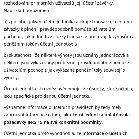
rozhodování primárních uživatelů její účetní závěrky.
Například porozumění:
a) způsobu, jakým účetní jednotka alokuje transakční cenu na
závazky k plnění, pravděpodobně pomůže uživatelům
pochopit, jak jednotlivé složky transakce přispívají k výnosům a
peněžním tokům účetní jednotky; a
b) skutečnosti, že některé výnosy jsou uznány jednorázově a
některé jsou vykazovány průběžně, pravděpodobně pomůže
uživatelům pochopit, jak vykázané peněžní toky souvisejí s
výnosy.
Účetní jednotka si rovněž uvědomuje, že
úsudky, které učinila,
jsou specifické pro danou účetní jednotku
.
Významné informace o účetních pravidlech by tedy měly
zahrnovat informace o tom,
jak účetní jednotka uplatňovala
požadavky IFRS 15 na své konkrétní podmínky
.
Účetní jednotka proto vyhodnotila, že
informace o účetních