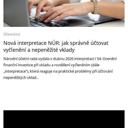
Účetnictví
Nová interpretace NÚR: jak správně účtovat
vyčlenění a nepeněžité vklady
Národní účetní rada vydala v dubnu 2026 interpretaci I 54: Ocenění
finanční investice při vkladu a rozdělení vyčleněním (dále
„interpretace“), která reaguje na praktické problémy při účtování
nepeněžitých vklad…