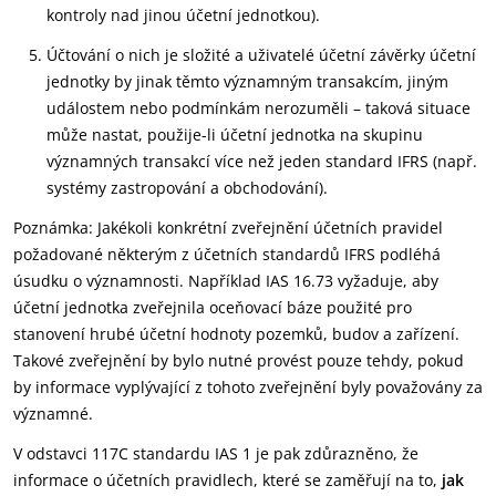
kontroly nad jinou účetní jednotkou).
Účtování o nich je složité a uživatelé účetní závěrky účetní
jednotky by jinak těmto významným transakcím, jiným
událostem nebo podmínkám nerozuměli – taková situace
může nastat, použije-li účetní jednotka na skupinu
významných transakcí více než jeden standard IFRS (např.
systémy zastropování a obchodování).
Poznámka: Jakékoli konkrétní zveřejnění účetních pravidel
požadované některým z účetních standardů IFRS podléhá
úsudku o významnosti. Například IAS 16.73 vyžaduje, aby
účetní jednotka zveřejnila oceňovací báze použité pro
stanovení hrubé účetní hodnoty pozemků, budov a zařízení.
Takové zveřejnění by bylo nutné provést pouze tehdy, pokud
by informace vyplývající z tohoto zveřejnění byly považovány za
významné.
V odstavci 117C standardu IAS 1 je pak zdůrazněno, že
informace o účetních pravidlech, které se zaměřují na to,
jak