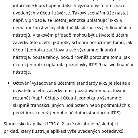
informace k pochopení dalších významných informací
uvedených v účetní závěrce. Takový scénář může nastat
např. v případě, že účetní jednotka uplatňující IFRS 9
nemá možnost volby ohledně klasifikace svých finančních
nástrojů. V takovém případě mohou být uživatelé účetní
závěrky této účetní jednotky schopni porozumět tomu, jak
účetní jednotka zaúčtovala své významné finanční
nástroje, pouze tehdy, pokud rovněž porozumí tomu, jak
účetní jednotka uplatnila požadavky IFRS 9 na své finanční
nástroje.
Účtování vyžadované účetními standardy IFRS je složité a
uživatelé účetní závěrky musí požadovanému účtování
rozumět (např. účtuje-li účetní jednotka o významné
skupině transakcí, jiných událostech nebo podmínkách s
použitím více než jednoho účetního standardu IFRS).
Stanovisko k aplikaci IFRS č. 2 také obsahuje následující
příklad, který ilustruje aplikaci výše uvedených požadavků.