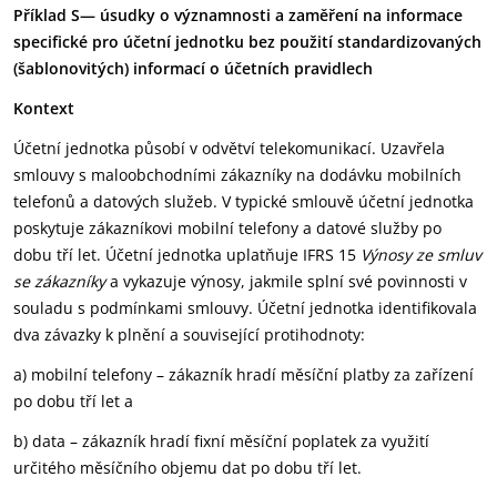
Příklad S—
úsudky o významnosti a zaměření na informace
specifické pro účetní jednotku bez použití standardizovaných
(šablonovitých) informací o účetních pravidlech
Kontext
Účetní jednotka působí v odvětví telekomunikací. Uzavřela
smlouvy s maloobchodními zákazníky na dodávku mobilních
telefonů a datových služeb. V typické smlouvě účetní jednotka
poskytuje zákazníkovi mobilní telefony a datové služby po
dobu tří let. Účetní jednotka uplatňuje IFRS 15
Výnosy ze smluv
se zákazníky
a vykazuje výnosy, jakmile splní své povinnosti v
souladu s podmínkami smlouvy. Účetní jednotka identifikovala
dva závazky k plnění a související protihodnoty:
a) mobilní telefony – zákazník hradí měsíční platby za zařízení
po dobu tří let a
b) data – zákazník hradí fixní měsíční poplatek za využití
určitého měsíčního objemu dat po dobu tří let.