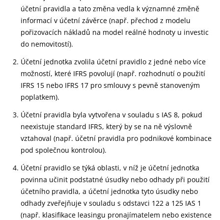
účetní pravidla a tato změna vedla k významné změně
informací v účetní závěrce (např. přechod z modelu
pořizovacích nákladů na model reálné hodnoty u investic
do nemovitostí).
Účetní jednotka zvolila účetní pravidlo z jedné nebo více
možností, které IFRS povolují (např. rozhodnutí o použití
IFRS 15 nebo IFRS 17 pro smlouvy s pevně stanoveným
poplatkem).
Účetní pravidla byla vytvořena v souladu s IAS 8, pokud
neexistuje standard IFRS, který by se na ně výslovně
vztahoval (např. účetní pravidla pro podnikové kombinace
pod společnou kontrolou).
Účetní pravidlo se týká oblasti, v níž je účetní jednotka
povinna učinit podstatné úsudky nebo odhady při použití
účetního pravidla, a účetní jednotka tyto úsudky nebo
odhady zveřejňuje v souladu s odstavci 122 a 125 IAS 1
(např. klasifikace leasingu pronajímatelem nebo existence