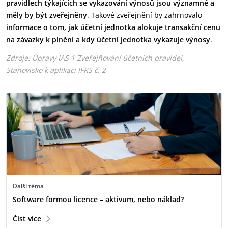
pravidlech týkajících se
vykazování výnosů jsou významné a
měly by být zveřejněny
. Takové zveřejnění by zahrnovalo
informace o tom, jak účetní jednotka alokuje transakční cenu
na závazky k plnění a kdy účetní jednotka vykazuje výnosy
.
Zdroje: Úpravy IAS 1 Zveřejňování účetních pravidel,
Stanovisko k aplikaci IFRS č. 2
Další téma
Software formou licence – aktivum, nebo náklad?
Číst více