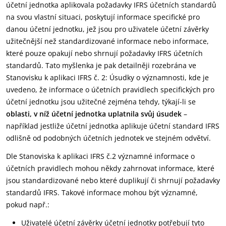
účetní jednotka aplikovala požadavky IFRS účetních standardů
na svou vlastní situaci, poskytují informace specifické pro
danou účetní jednotku, jež jsou pro uživatele účetní závěrky
užitečnější než standardizované informace nebo informace,
které pouze opakují nebo shrnují požadavky IFRS účetních
standardů. Tato myšlenka je pak detailněji rozebrána ve
Stanovisku k aplikaci IFRS č. 2: Úsudky o významnosti, kde je
uvedeno, že informace o účetních pravidlech specifických pro
účetní jednotku jsou užitečné zejména tehdy, týkají-li se
oblasti, v níž účetní jednotka uplatnila svůj úsudek
–
například jestliže účetní jednotka aplikuje účetní standard IFRS
odlišně od podobných účetních jednotek ve stejném odvětví.
Dle Stanoviska k aplikaci IFRS č.2 významné informace o
účetních pravidlech mohou někdy zahrnovat informace, které
jsou standardizované nebo které duplikují či shrnují požadavky
standardů IFRS. Takové informace mohou být významné,
pokud např.:
Uživatelé účetní závěrky účetní jednotky potřebují tyto