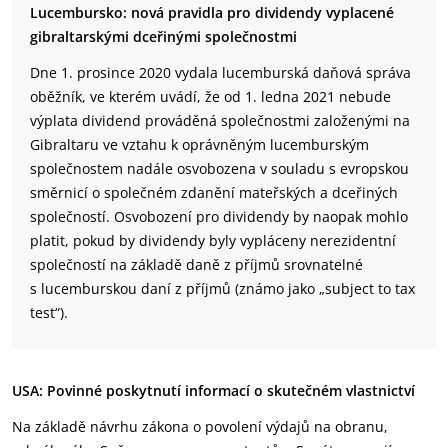
Lucembursko: nová pravidla pro dividendy vyplacené
gibraltarskými dceřinými společnostmi
Dne 1. prosince 2020 vydala lucemburská daňová správa
oběžník, ve kterém uvádí, že od 1. ledna 2021 nebude
výplata dividend prováděná společnostmi založenými na
Gibraltaru ve vztahu k oprávněným lucemburským
společnostem nadále osvobozena v souladu s evropskou
směrnicí o společném zdanění mateřských a dceřiných
společností. Osvobození pro dividendy by naopak mohlo
platit, pokud by dividendy byly vypláceny nerezidentní
společností na základě daně z příjmů srovnatelné
s lucemburskou daní z příjmů (známo jako „subject to tax
test“).
USA: Povinné poskytnutí informací o skutečném vlastnictví
Na základě návrhu zákona o povolení výdajů na obranu,