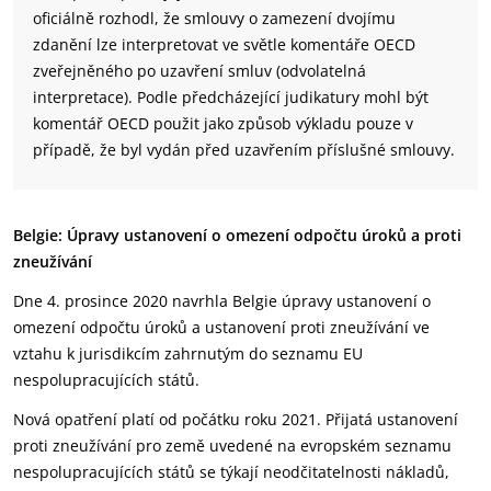
oficiálně rozhodl, že smlouvy o zamezení dvojímu
zdanění lze interpretovat ve světle komentáře OECD
zveřejněného po uzavření smluv (odvolatelná
interpretace). Podle předcházející judikatury mohl být
komentář OECD použit jako způsob výkladu pouze v
případě, že byl vydán před uzavřením příslušné smlouvy.
Belgie: Úpravy ustanovení o omezení odpočtu úroků a proti
zneužívání
Dne 4. prosince 2020 navrhla Belgie úpravy ustanovení o
omezení odpočtu úroků a ustanovení proti zneužívání ve
vztahu k jurisdikcím zahrnutým do seznamu EU
nespolupracujících států.
Nová opatření platí od počátku roku 2021. Přijatá ustanovení
proti zneužívání pro země uvedené na evropském seznamu
nespolupracujících států se týkají neodčitatelnosti nákladů,