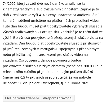
74/2020, který zavádí dvě nové daně vztahující se ke
kinematografickým a audiovizuálním činnostem. Zaprvé je to
daň z realizace ve výši 4 % z ceny uhrazené za audiovizuální
komerční sdělení umístěné na platformách pro sdílení videa.
Tuto daň budou muset platit poskytovatelé vybraných služeb z
výnosů realizovaných v Portugalsku. Zadruhé je to roční daň ve
výši 1 % z výnosů poskytovatelů předplacených služeb videa na
vyžádání. Daň budou platit poskytovatelé služeb z příslušných
příjmů realizovaných v Portugalsku spojených s předplatným
nebo příležitostnými transakcemi pro služby videa na
vyžádání. Osvobozeni z daňové povinnosti budou
poskytovatelé služeb s nízkým obratem (méně než 200 000 eur
relevantního ročního příjmu) nebo malým počtem diváků
(méně než 0,5 % aktivních předplatitelů). Zákon nabyde
účinnosti 90 dní po datu zveřejnění, tj. 17. února 2021.
Mezinárodní zdanění
dReport zpravodaj