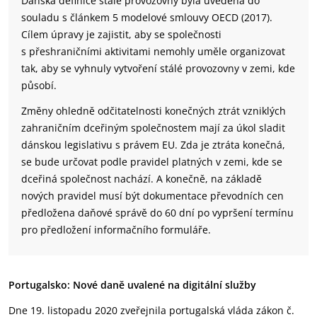
Dánská definice stálé provozovny byla uvedena do
souladu s článkem 5 modelové smlouvy OECD (2017).
Cílem úpravy je zajistit, aby se společnosti
s přeshraničními aktivitami nemohly uměle organizovat
tak, aby se vyhnuly vytvoření stálé provozovny v zemi, kde
působí.
Změny ohledně odčitatelnosti konečných ztrát vzniklých
zahraničním dceřiným společnostem mají za úkol sladit
dánskou legislativu s právem EU. Zda je ztráta konečná,
se bude určovat podle pravidel platných v zemi, kde se
dceřiná společnost nachází. A konečně, na základě
nových pravidel musí být dokumentace převodních cen
předložena daňové správě do 60 dní po vypršení termínu
pro předložení informačního formuláře.
Portugalsko: Nové daně uvalené na digitální služby
Dne 19. listopadu 2020 zveřejnila portugalská vláda zákon č.