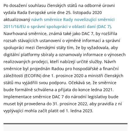
Po dosažení souhlasu členských států na odborné úrovni
vydala Rada Evropské unie dne 25. listopadu 2020
aktualizovaný
návrh směrnice Rady novelizující směrnici
2011/16/EU o správní spolupráci v oblasti daní (DAC 7)
.
Navrhovaná směrnice, známá také jako DAC 7, by rozšířila
rozsah stávajících ustanovení o výměně informací a správní
spolupráci mezi členskými státy tím, že by vyžadovala, aby
digitální platformy sbíraly a oznamovaly informace o výnosech
realizovaných prodejci, kteří nabízejí určité služby. Návrh
směrnice byl projednán Radou pro hospodářské a finanční
záležitosti (ECOFIN) dne 1. prosince 2020 a ministři členských
států mu vyjádřili svou podporu. Očekává se, že směrnice
bude formálně schválena a přijata do konce ledna 2021.
Implementace směrnice DAC 7 do národní legislativy bude
muset být provedena do 31. prosince 2022, aby pravidla z ní
vyplývající mohla začít platit od 1. ledna 2023.