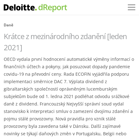
Daně
Krátce z mezinárodního zdanění [leden
2021]
OECD vydala první hodnocení automatické výměny informací o
finančních účtech a pokyny, jak posuzovat dopady pandemie
covidu-19 na převodní ceny. Rada ECOFIN vyjádřila podporu
implementaci směrnice DAC 7. Výplata dividend z
gibraltarských společností oprávněným lucemburským
subjektům bude od 1. ledna 2021 podléhat odvodu srážkové
daně z dividend. Francouzský Nejvyšší správní soud vydal
stanovisko k interpretaci smluv o zamezení dvojímu zdanění a
pojmu stálé provozovny. Nová pravidla pro vznik stálé
provozovny byla zavedena také v Dánsku. Další zajímavé
novinky se týkají daňových změn v Portugalsku, Belgii nebo