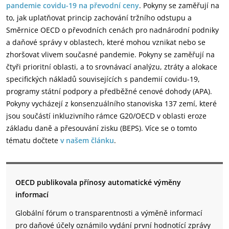
pandemie covidu-19 na převodní ceny
. Pokyny se zaměřují na
to, jak uplatňovat princip zachování tržního odstupu a
Směrnice OECD o převodních cenách pro nadnárodní podniky
a daňové správy v oblastech, které mohou vznikat nebo se
zhoršovat vlivem současné pandemie. Pokyny se zaměřují na
čtyři prioritní oblasti, a to srovnávací analýzu, ztráty a alokace
specifických nákladů souvisejících s pandemií covidu-19,
programy státní podpory a předběžné cenové dohody (APA).
Pokyny vycházejí z konsenzuálního stanoviska 137 zemí, které
jsou součástí inkluzivního rámce G20/OECD v oblasti eroze
základu daně a přesouvání zisku (BEPS). Více se o tomto
tématu dočtete
v našem článku
.
OECD publikovala přínosy automatické výměny
informací
Globální fórum o transparentnosti a výměně informací
pro daňové účely oznámilo vydání první hodnotící zprávy