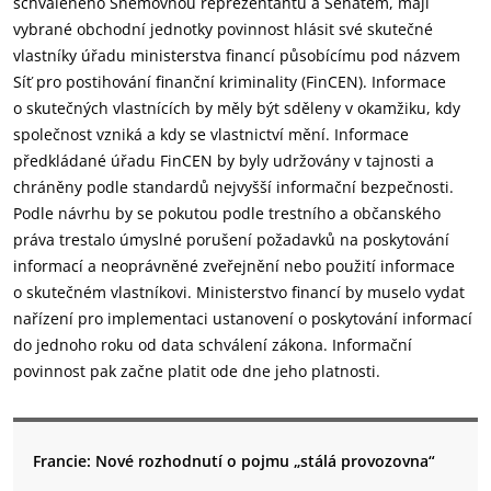
schváleného Sněmovnou reprezentantů a Senátem, mají
vybrané obchodní jednotky povinnost hlásit své skutečné
vlastníky úřadu ministerstva financí působícímu pod názvem
Síť pro postihování finanční kriminality (FinCEN). Informace
o skutečných vlastnících by měly být sděleny v okamžiku, kdy
společnost vzniká a kdy se vlastnictví mění. Informace
předkládané úřadu FinCEN by byly udržovány v tajnosti a
chráněny podle standardů nejvyšší informační bezpečnosti.
Podle návrhu by se pokutou podle trestního a občanského
práva trestalo úmyslné porušení požadavků na poskytování
informací a neoprávněné zveřejnění nebo použití informace
o skutečném vlastníkovi. Ministerstvo financí by muselo vydat
nařízení pro implementaci ustanovení o poskytování informací
do jednoho roku od data schválení zákona. Informační
povinnost pak začne platit ode dne jeho platnosti.
Francie: Nové rozhodnutí o pojmu „stálá provozovna“