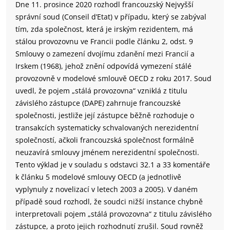
Dne 11. prosince 2020 rozhodl francouzský Nejvyšší
správní soud (Conseil d’Etat) v případu, který se zabýval
tím, zda společnost, která je irským rezidentem, má
stálou provozovnu ve Francii podle článku 2, odst. 9
Smlouvy o zamezení dvojímu zdanění mezi Francií a
Irskem (1968), jehož znění odpovídá vymezení stálé
provozovně v modelové smlouvě OECD z roku 2017. Soud
uvedl, že pojem „stálá provozovna“ vzniklá z titulu
závislého zástupce (DAPE) zahrnuje francouzské
společnosti, jestliže její zástupce běžně rozhoduje o
transakcích systematicky schvalovaných nerezidentní
společností, ačkoli francouzská společnost formálně
neuzavírá smlouvy jménem nerezidentní společnosti.
Tento výklad je v souladu s odstavci 32.1 a 33 komentáře
k článku 5 modelové smlouvy OECD (a jednotlivě
vyplynuly z novelizací v letech 2003 a 2005). V daném
případě soud rozhodl, že soudci nižší instance chybně
interpretovali pojem „stálá provozovna“ z titulu závislého
zástupce, a proto jejich rozhodnutí zrušil. Soud rovněž