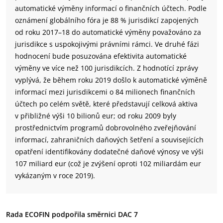
automatické výměny informací o finančních účtech. Podle
oznámení globálního fóra je 88 % jurisdikcí zapojených
od roku 2017–18 do automatické výměny považováno za
jurisdikce s uspokojivými právními rámci. Ve druhé fázi
hodnocení bude posuzována efektivita automatické
výměny ve více než 100 jurisdikcích. Z hodnotící zprávy
vyplývá, že během roku 2019 došlo k automatické výměně
informací mezi jurisdikcemi o 84 milionech finančních
účtech po celém světě, které představují celková aktiva
v přibližné výši 10 bilionů eur; od roku 2009 byly
prostřednictvím programů dobrovolného zveřejňování
informací, zahraničních daňových šetření a souvisejících
opatření identifikovány dodatečné daňové výnosy ve výši
107 miliard eur (což je zvýšení oproti 102 miliardám eur
vykázaným v roce 2019).
Rada ECOFIN podpořila směrnici DAC 7