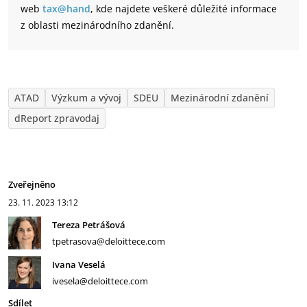
web
tax@hand
, kde najdete veškeré důležité informace
z oblasti mezinárodního zdanění.
ATAD
Výzkum a vývoj
SDEU
Mezinárodní zdanění
dReport zpravodaj
Zveřejněno
23. 11. 2023
13:12
Tereza Petrášová
tpetrasova@deloittece.com
Ivana Veselá
ivesela@deloittece.com
Sdílet