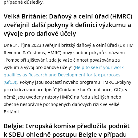
případné důsledky.
Velká Británie: Daňový a celní úřad (HMRC)
zveřejnil další pokyny k definici výzkumu a
vývoje pro daňové účely
Dne 31. října 2023 zveřejnil britský daňový a celní úřad (UK HM
Revenue & Customs, HMRC) nový soubor pokynů s názvem
„Pomoc při zjišťování, zda je vaše činnost považována za
výzkum a vývoj pro daňové účely“ (
Help to see if your work
qualifies as Research and Development for tax purposes
(GfC3))
. Pokyny jsou součástí nového programu HMRC „Pokyny
pro dodržování předpisů“ (Guidance for Compliance, GfC), v
němž jsou uvedeny názory HMRC na řadu složitých nebo
obecně nesprávně pochopených daňových rizik ve Velké
Británii.
Belgie: Evropská komise předložila podnět
k SDEU ohledně postupu Belgie v případu