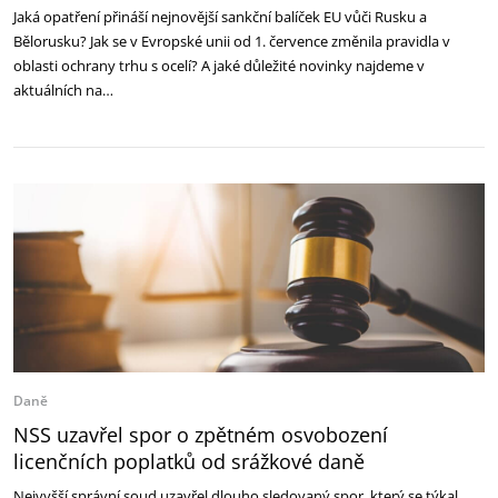
Jaká opatření přináší nejnovější sankční balíček EU vůči Rusku a
Bělorusku? Jak se v Evropské unii od 1. července změnila pravidla v
oblasti ochrany trhu s ocelí? A jaké důležité novinky najdeme v
aktuálních na…
Daně
NSS uzavřel spor o zpětném osvobození
licenčních poplatků od srážkové daně
Nejvyšší správní soud uzavřel dlouho sledovaný spor, který se týkal