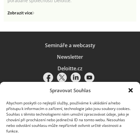
pořádané společností Deloitte.
Zobrazit více
Semináře a webcasty
Newsletter
Deloitte.cz
Spravovat Souhlas
Abychom poskytli co nejlepší služby, používáme k ukládání a/nebo
Pravidla používání
|
Ochrana osobních údajů
|
Soubory cookies
|
přístupu k informacím o zařízení, technologie jako jsou soubory cookies.
Deloitte.cz
Souhlas s těmito technologiemi nám umožní zpracovávat údaje, jako je
chování při procházení nebo jedinečná ID na tomto webu. Nesouhlas
© 2026. Více informací najdete v
Pravidlech používání
.
nebo odvolání souhlasu může nepříznivě ovlivnit určité vlastnosti a
funkce.
Deloitte označuje jednu či více společností globální sítě členských
společností Deloitte Touche Tohmatsu Limited („DTTL“) a jejich dceřiné