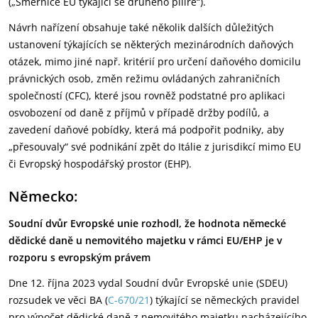
(„Směrnice EU týkající se druhého pilíře“).
Návrh nařízení obsahuje také několik dalších důležitých
ustanovení týkajících se některých mezinárodních daňových
otázek, mimo jiné např. kritérií pro určení daňového domicilu
právnických osob, změn režimu ovládaných zahraničních
společností (CFC), které jsou rovněž podstatné pro aplikaci
osvobození od daně z příjmů v případě držby podílů, a
zavedení daňové pobídky, která má podpořit podniky, aby
„přesouvaly“ své podnikání zpět do Itálie z jurisdikcí mimo EU
či Evropský hospodářský prostor (EHP).
Německo:
Soudní dvůr Evropské unie rozhodl, že hodnota německé
dědické daně u nemovitého majetku v rámci EU/EHP je v
rozporu s evropským právem
Dne 12. října 2023 vydal Soudní dvůr Evropské unie (SDEU)
rozsudek ve věci BA (
C-670/21
) týkající se německých pravidel
pro výpočet dědické daně z nemovitého majetku nacházejícího