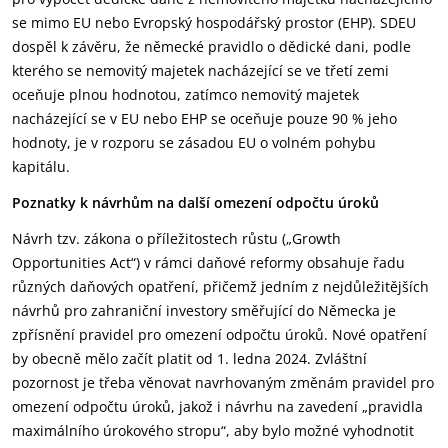
se mimo EU nebo Evropský hospodářský prostor (EHP). SDEU
dospěl k závěru, že německé pravidlo o dědické dani, podle
kterého se nemovitý majetek nacházející se ve třetí zemi
oceňuje plnou hodnotou, zatímco nemovitý majetek
nacházející se v EU nebo EHP se oceňuje pouze 90 % jeho
hodnoty, je v rozporu se zásadou EU o volném pohybu
kapitálu.
Poznatky k návrhům na další omezení odpočtu úroků
Návrh tzv. zákona o příležitostech růstu („Growth
Opportunities Act“) v rámci daňové reformy obsahuje řadu
různých daňových opatření, přičemž jedním z nejdůležitějších
návrhů pro zahraniční investory směřující do Německa je
zpřísnění pravidel pro omezení odpočtu úroků. Nové opatření
by obecně mělo začít platit od 1. ledna 2024. Zvláštní
pozornost je třeba věnovat navrhovaným změnám pravidel pro
omezení odpočtu úroků, jakož i návrhu na zavedení „pravidla
maximálního úrokového stropu“, aby bylo možné vyhodnotit