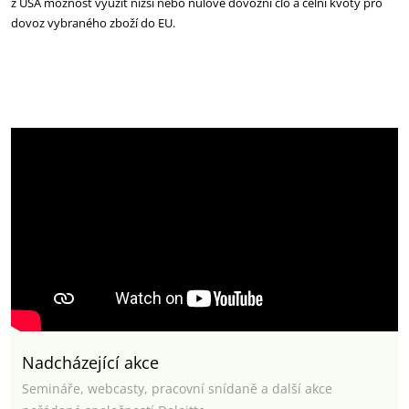
z USA možnost využít nižší nebo nulové dovozní clo a celní kvóty pro
dovoz vybraného zboží do EU.
Nadcházející akce
Semináře, webcasty, pracovní snídaně a další akce