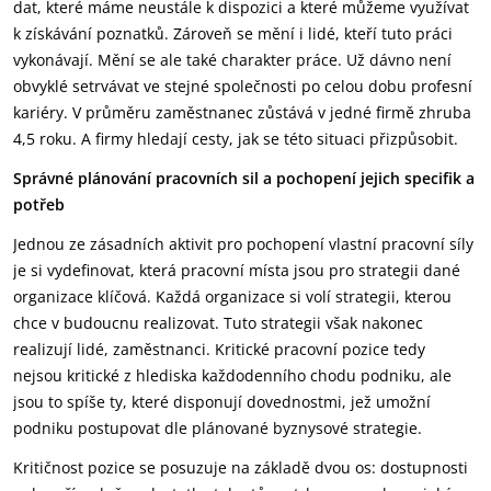
dat, které máme neustále k dispozici a které můžeme využívat
k získávání poznatků. Zároveň se mění i lidé, kteří tuto práci
vykonávají. Mění se ale také charakter práce. Už dávno není
obvyklé setrvávat ve stejné společnosti po celou dobu profesní
kariéry. V průměru zaměstnanec zůstává v jedné firmě zhruba
4,5 roku. A firmy hledají cesty, jak se této situaci přizpůsobit.
Správné plánování pracovních sil a pochopení jejich specifik a
potřeb
Jednou ze zásadních aktivit pro pochopení vlastní pracovní síly
je si vydefinovat, která pracovní místa jsou pro strategii dané
organizace klíčová. Každá organizace si volí strategii, kterou
chce v budoucnu realizovat. Tuto strategii však nakonec
realizují lidé, zaměstnanci. Kritické pracovní pozice tedy
nejsou kritické z hlediska každodenního chodu podniku, ale
jsou to spíše ty, které disponují dovednostmi, jež umožní
podniku postupovat dle plánované byznysové strategie.
Kritičnost pozice se posuzuje na základě dvou os: dostupnosti