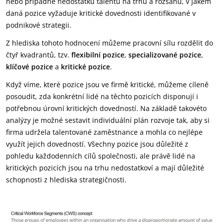
nebo případně nedostatku talentů na trhu a rozsahu, v jakém
daná pozice vyžaduje kritické dovednosti identifikované v
podnikové strategii.
Z hlediska tohoto hodnocení můžeme pracovní sílu rozdělit do
čtyř kvadrantů, tzv.
flexibilní pozice
,
specializované pozice
,
klíčové pozice
a
kritické pozice
.
Když víme, které pozice jsou ve firmě kritické, můžeme cíleně
posoudit, zda konkrétní lidé na těchto pozicích disponují i
potřebnou úrovní kritických dovedností. Na základě takovéto
analýzy je možné sestavit individuální plán rozvoje tak, aby si
firma udržela talentované zaměstnance a mohla co nejlépe
využít jejich dovedností. Všechny pozice jsou důležité z
pohledu každodenních cílů společnosti, ale právě lidé na
kritických pozicích jsou na trhu nedostatkoví a mají důležité
schopnosti z hlediska strategičnosti.