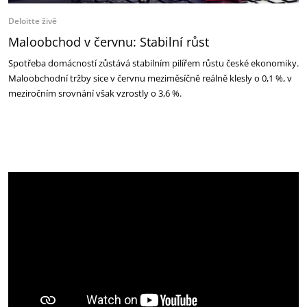
Deloitte živě
Maloobchod v červnu: Stabilní růst
Spotřeba domácností zůstává stabilním pilířem růstu české ekonomiky.
Maloobchodní tržby sice v červnu meziměsíčně reálně klesly o 0,1 %, v
meziročním srovnání však vzrostly o 3,6 %.