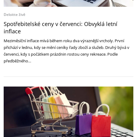
Deloitte živě
Spotřebitelské ceny v červenci: Obvyklá letní
inflace
Meziměsíční inflace mívá během roku dva výraznější vrcholy. První
přichází v lednu, kdy se mění ceníky řady zboží a služeb. Druhý bývá v
červenci, kdy s počátkem prázdnin rostou ceny rekreace. Podle
předběžného…