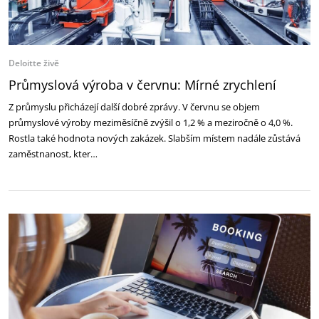
Deloitte živě
Průmyslová výroba v červnu: Mírné zrychlení
Z průmyslu přicházejí další dobré zprávy. V červnu se objem
průmyslové výroby meziměsíčně zvýšil o 1,2 % a meziročně o 4,0 %.
Rostla také hodnota nových zakázek. Slabším místem nadále zůstává
zaměstnanost, kter…