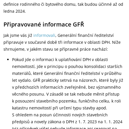
definice rodinného či bytového domu, tak budou účinné až od
ledna 2024.
Připravované informace GFŘ
Jak jsme vás již
informovali
, Generální finanční ředitelství
připravuje v současné době tři informace v oblasti DPH. Níže
shrnujeme, v jakém stavu se přípravné práce nachází:
Pokud jde o informaci k uplatňování DPH v oblasti
nemovitostí, jde v principu o pouhou konsolidaci starších
materiálů, které Generální finanční ředitelství v průběhu
let vydalo. GFŘ prakticky setrvá na názorech, které byly již
v předchozích informacích zveřejněné, bez významného
věcného posunu. V zásadě se tak nebude měnit přístup
k posouzení stavebního pozemku, funkčního celku, k roli
katastru nemovitostí při určení typu stavby apod.
S ohledem na posun účinnosti nových stavebních
předpisů a novely zákona o DPH z 1. 7. 2023 na 1. 1. 2024
(viz příspěvek výše) nebude informace ani reagovat na