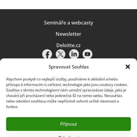
Semináře a webcasty
Newsletter
Deloitte.cz
Spravovat Souhlas
Abychom poskytli co nejlepší služby, používáme k ukládání a/nebo
Pravidla používání
|
Ochrana osobních údajů
|
Soubory cookies
|
přístupu k informacím o zařízení, technologie jako jsou soubory cookies.
Deloitte.cz
Souhlas s těmito technologiemi nám umožní zpracovávat údaje, jako je
chování při procházení nebo jedinečná ID na tomto webu. Nesouhlas
© 2026. Více informací najdete v
Pravidlech používání
.
nebo odvolání souhlasu může nepříznivě ovlivnit určité vlastnosti a
funkce.
Deloitte označuje jednu či více společností globální sítě členských
společností Deloitte Touche Tohmatsu Limited („DTTL“) a jejich dceřiné
a přidružené subjekty (souhrnně „organizace Deloitte“). Společnost DTTL
(rovněž označovaná jako „Deloitte Global“) a každá z jejích členských
Přijmout
společností a jejich přidružených subjektů je samostatným a nezávislým
právním subjektem, který není oprávněn zavazovat nebo přijímat závazky
za jinou z těchto členských společností a jejich přidružených subjektů ve