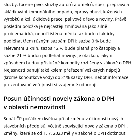
služby, točené pivo, služby autorů a umělců, sběr, přeprava a
skládkování komunálního odpadu, opravy obuvi, kožených
výrobků a kol, úklidové práce, palivové dřevo a noviny. Právě
poslední položka je nejčastěji zmiňována jako silně
problematická, neboť tištěná média tak budou fakticky
podléhat třem různým sazbám DPH: sazba 0 % bude
relevantní u knih, sazba 12 % bude platná pro časopisy a
sazbě 21 % budou podléhat noviny. Je otázkou, jakým
způsobem budou příslušné komodity rozlišeny v zákoně o DPH.
Nejasnosti panují také kolem přeřazení veškerých nápojů
(kromě kohoutkové vody) do 21% sazby DPH, neboť informace
prezentované veřejnosti si vzájemně odporují.
Posun účinnosti novely zákona o DPH
v oblasti nemovitostí
Senát ČR počátkem května přijal změnu v účinnosti nových
stavebních předpisů, včetně související novely zákona o DPH.
Změny, které se od 1. 7. 2023 měly v zákoně o DPH dotknout