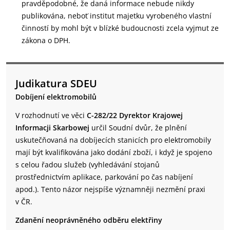
pravděpodobné, že daná informace nebude nikdy
publikována, neboť institut majetku vyrobeného vlastní
činností by mohl být v blízké budoucnosti zcela vyjmut ze
zákona o DPH.
Judikatura SDEU
Dobíjení elektromobilů
V rozhodnutí ve věci
C-282/22 Dyrektor Krajowej
Informacji Skarbowej
určil Soudní dvůr, že plnění
uskutečňovaná na dobíjecích stanicích pro elektromobily
mají být kvalifikována jako dodání zboží, i když je spojeno
s celou řadou služeb (vyhledávání stojanů
prostřednictvím aplikace, parkování po čas nabíjení
apod.). Tento názor nejspíše významněji nezmění praxi
v ČR.
Zdanění neoprávněného odběru elektřiny