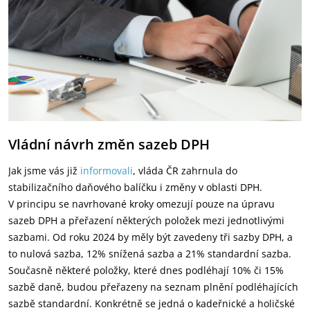
Vládní návrh změn sazeb DPH
Jak jsme vás již
informovali
, vláda ČR zahrnula do
stabilizačního daňového balíčku i změny v oblasti DPH.
V principu se navrhované kroky omezují pouze na úpravu
sazeb DPH a přeřazení některých položek mezi jednotlivými
sazbami. Od roku 2024 by měly být zavedeny tři sazby DPH, a
to nulová sazba, 12% snížená sazba a 21% standardní sazba.
Současně některé položky, které dnes podléhají 10% či 15%
sazbě daně, budou přeřazeny na seznam plnění podléhajících
sazbě standardní. Konkrétně se jedná o kadeřnické a holičské