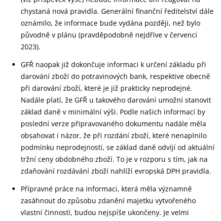
chystaná nová pravidla. Generální finanční ředitelství dále
oznámilo, že informace bude vydána později, než bylo
původně v plánu (pravděpodobně nejdříve v červenci
2023).
GFŘ naopak již dokončuje informaci k určení základu při
darování zboží do potravinových bank, respektive obecně
při darování zboží, které je již prakticky neprodejné.
Nadále platí, že GFŘ u takového darování umožní stanovit
základ daně v minimální výši. Podle našich informací by
poslední verze připravovaného dokumentu nadále měla
obsahovat i názor, že při rozdání zboží, které nenaplnilo
podmínku neprodejnosti, se základ daně odvíjí od aktuální
tržní ceny obdobného zboží. To je v rozporu s tím, jak na
zdaňování rozdávání zboží nahlíží evropská DPH pravidla.
Přípravné práce na informaci, která měla významně
zasáhnout do způsobu zdanění majetku vytvořeného
vlastní činností, budou nejspíše ukončeny. Je velmi