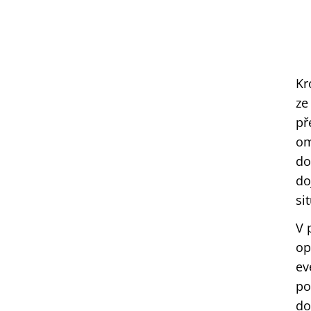
Kr
ze
př
om
do
do
si
V 
op
ev
po
do