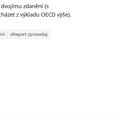
 dvojímu zdanění (s
házet z výkladu OECD výše).
ění
dReport zpravodaj