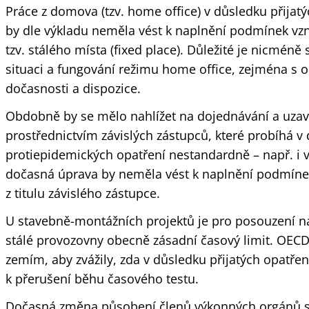
Práce z domova (tzv. home office) v důsledku přijatý
by dle výkladu neměla vést k naplnění podmínek vzni
tzv. stálého místa (fixed place). Důležité je nicmén
situaci a fungování režimu home office, zejména s 
dočasnosti a dispozice.
Obdobně by se mělo nahlížet na dojednávání a uzaví
prostřednictvím závislých zástupců, které probíhá v 
protiepidemických opatření nestandardně – např. i v 
dočasná úprava by neměla vést k naplnění podmínek
z titulu závislého zástupce.
U stavebně-montážních projektů je pro posouzení 
stálé provozovny obecně zásadní časový limit. OEC
zemím, aby zvážily, zda v důsledku přijatých opatřen
k přerušení běhu časového testu.
Dočasná změna působení členů výkonných orgánů sp