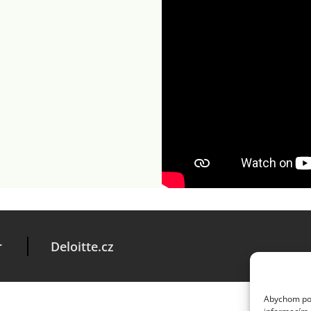
r
Deloitte.cz
Abychom posk