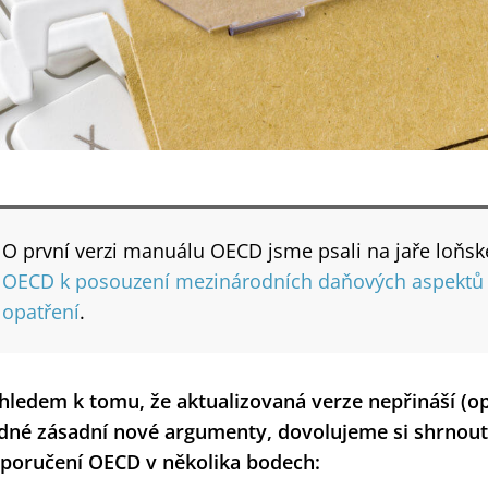
O první verzi manuálu OECD jsme psali na jaře loňs
OECD k posouzení mezinárodních daňových aspektů 
opatření
.
hledem k tomu, že aktualizovaná verze nepřináší (o
dné zásadní nové argumenty, dovolujeme si shrnout
poručení OECD v několika bodech: