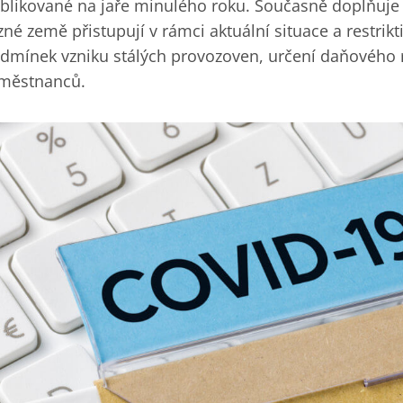
blikované na jaře minulého roku. Současně doplňuje
zné země přistupují v rámci aktuální situace a restrik
dmínek vzniku stálých provozoven, určení daňového r
městnanců.