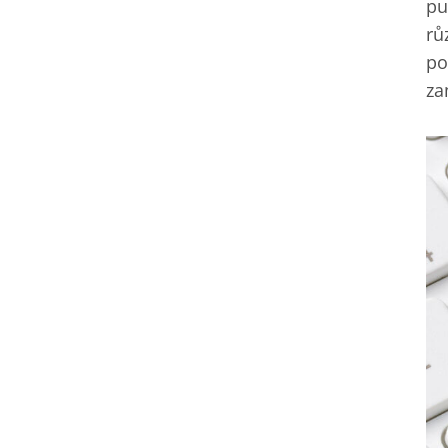
pu
rů
po
za