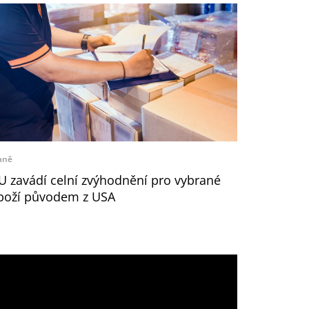
aně
U zavádí celní zvýhodnění pro vybrané
boží původem z USA