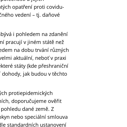
tých opatření proti covidu-
ného vedení – tj. daňové
abývá i pohledem na zdanění
í pracují v jiném státě než
ledem na dobu trvání různých
elmi aktuální, neboť v praxi
které státy (kde přeshraniční
í dohody, jak budou v těchto
tých protiepidemických
mích, doporučujeme ověřit
o pohledu dané země. Z
pokyn nebo speciální smlouva
dle standardních ustanovení