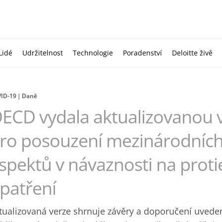
Lidé
Udržitelnost
Technologie
Poradenství
Deloitte živě
ID-19
Daně
ECD vydala aktualizovanou 
ro posouzení mezinárodníc
spektů v návaznosti na prot
patření
tualizovaná verze shrnuje závěry a doporučení uvede