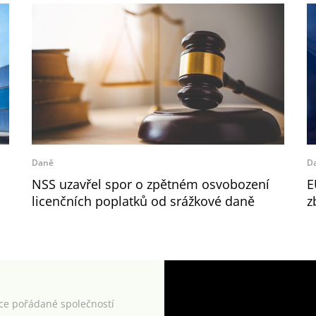
Daně
D
NSS uzavřel spor o zpětném osvobození
E
licenčních poplatků od srážkové daně
z
kce pořádané společností