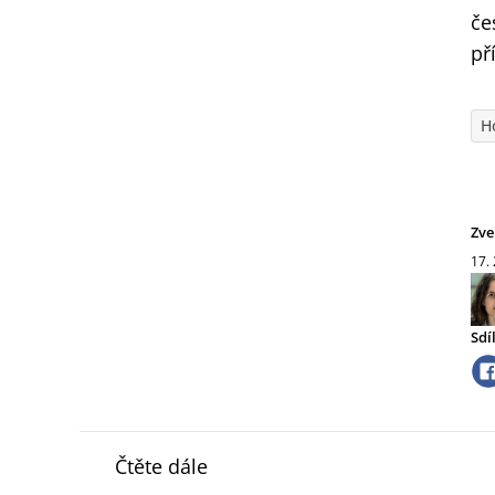
če
př
H
Zve
17.
Sdí
Čtěte dále