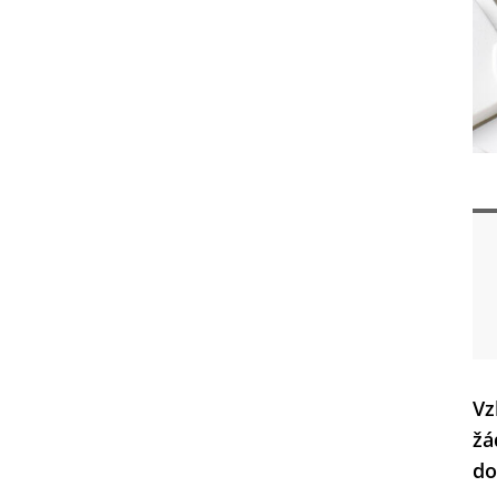
Vz
žá
do