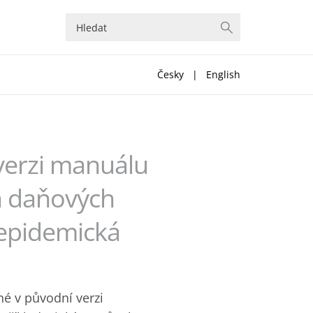
Česky
|
English
verzi manuálu
h daňových
iepidemická
né v původní verzi