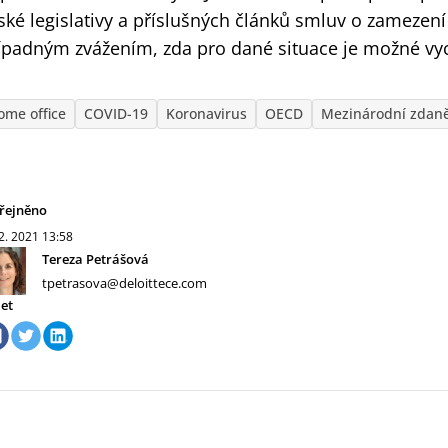
ské legislativy a příslušných článků smluv o zamezení
ípadným zvážením, zda pro dané situace je možné vyc
ome office
COVID-19
Koronavirus
OECD
Mezinárodní zdan
řejněno
 2. 2021
13:58
Tereza Petrášová
tpetrasova@deloittece.com
let