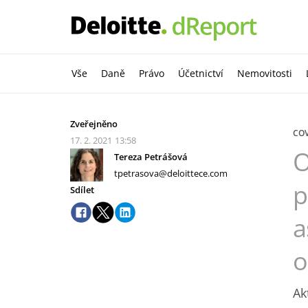
Vše
Daně
Právo
Účetnictví
Nemovitosti
Zveřejněno
COV
17. 2. 2021
13:58
O
Tereza Petrášová
tpetrasova@deloittece.com
p
Sdílet
a
o
Ak