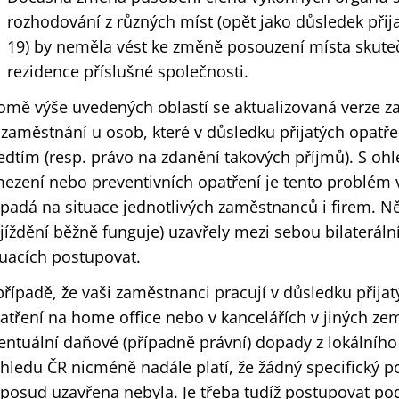
rozhodování z různých míst (opět jako důsledek přija
19) by neměla vést ke změně posouzení místa skuteč
rezidence příslušné společnosti.
omě výše uvedených oblastí se aktualizovaná verze z
 zaměstnání u osob, které v důsledku přijatých opatřen
edtím (resp. právo na zdanění takových příjmů). S oh
ezení nebo preventivních opatření je tento problém v
padá na situace jednotlivých zaměstnanců i firem. Ně
jíždění běžně funguje) uzavřely mezi sebou bilateráln
tuacích postupovat.
případě, že vaši zaměstnanci pracují v důsledku přija
atření na home office nebo v kancelářích v jiných ze
entuální daňové (případně právní) dopady z lokálníh
hledu ČR nicméně nadále platí, že žádný specifický 
posud uzavřena nebyla. Je třeba tudíž postupovat po