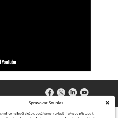
Spravovat Souhlas
ytli co nejlepší služby, používáme k ukládání a/nebo přístupu k