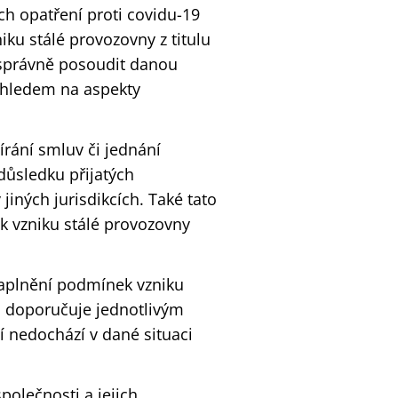
ch opatření proti covidu-19
ku stálé provozovny z titulu
ě správně posoudit danou
ohledem na aspekty
rání smluv či jednání
důsledku přijatých
jiných jurisdikcích. Také tato
 vzniku stálé provozovny
naplnění podmínek vzniku
D doporučuje jednotlivým
í nedochází v dané situaci
olečnosti a jejich