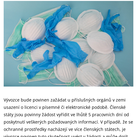
Vývozce bude povinen zažádat u příslušných orgánů v zemi
usazení o licenci v písemné či elektronické podobě. Členské
státy jsou povinny žádost vyřídit ve lhůtě 5 pracovních dní od
poskytnutí veškerých požadovaných informací. V případě, že se
ochranné prostředky nacházejí ve více členských státech, je
vývozce povinen tuto skutečnost uvést v žádosti a může dojít