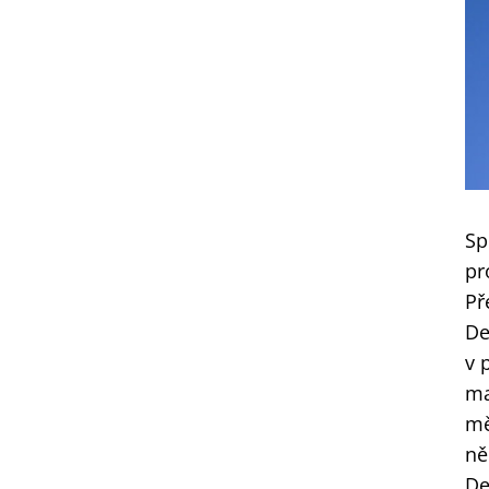
Sp
pr
Př
De
v 
ma
mě
ně
De