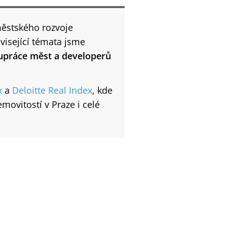
městského rozvoje
visející témata jsme
upráce měst a developerů
x
a
Deloitte Real Index
, kde
movitostí v Praze i celé