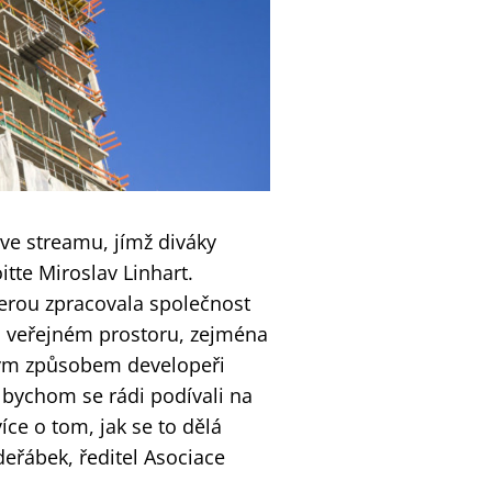
ve streamu, jímž diváky
tte Miroslav Linhart.
erou zpracovala společnost
ém veřejném prostoru, zejména
akým způsobem developeři
e bychom se rádi podívali na
íce o tom, jak se to dělá
deřábek, ředitel Asociace