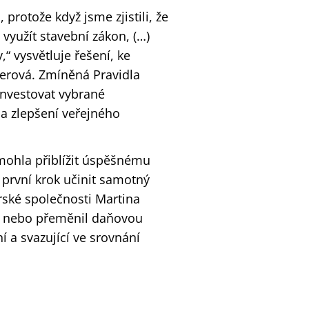
protože když jsme zjistili, že
yužít stavební zákon, (…)
,“ vysvětluje řešení, ke
gerová. Zmíněná Pravidla
investovat vybrané
na zlepšení veřejného
 mohla přiblížit úspěšnému
první krok učinit samotný
rské společnosti Martina
nil nebo přeměnil daňovou
ní a svazující ve srovnání