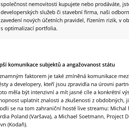
společnost nemovitosti kupujete nebo prodáváte, jst
developerských služeb či stavební firma, naši odbo
zavedení nových účetních pravidel, řízením rizik, v ob
s optimalizací portfolia.
pší komunikace subjektů a angažovanost státu
znamným faktorem je také zmíněná komunikace mezi j
sty a developery, kteří jsou zpravidla na úrovni partn
oto měla být intenzivní a mít jasné cíle a konkrétní vý
hopnost uplatnit znalosti a zkušenosti z obdobných, ji
odli se na tom zahraniční hosté live streamu: Michal
rdia Poland (Varšava), a Michael Soetmann, Project D
vn (Kodaň).