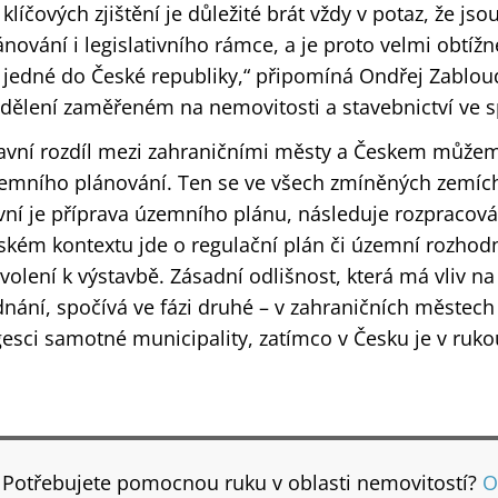
 klíčových zjištění je důležité brát vždy v potaz, že j
ánování i legislativního rámce, a je proto velmi obtíž
 jedné do České republiky,“ připomíná Ondřej Zabloudi
dělení zaměřeném na nemovitosti a stavebnictví ve sp
avní rozdíl mezi zahraničními městy a Českem může
emního plánování. Ten se ve všech zmíněných zemích s
vní je příprava územního plánu, následuje rozpracov
ském kontextu jde o regulační plán či územní rozhodnu
volení k výstavbě. Zásadní odlišnost, která má vliv na 
dnání, spočívá ve fázi druhé – v zahraničních městech 
gesci samotné municipality, zatímco v Česku je v rukou
Potřebujete pomocnou ruku v oblasti nemovitostí?
O