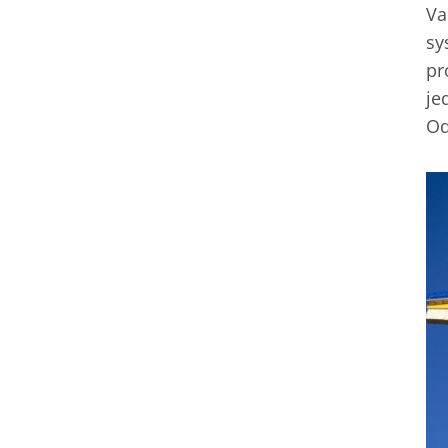
Va
sy
pr
je
Od