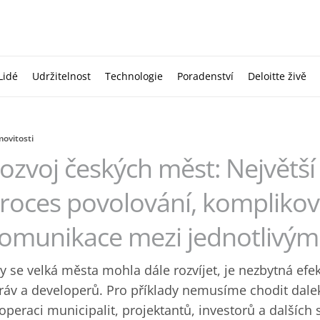
Lidé
Udržitelnost
Technologie
Poradenství
Deloitte živě
ovitosti
ozvoj českých měst: Největší
roces povolování, komplikova
omunikace mezi jednotlivými
y se velká města mohla dále rozvíjet, je nezbytná ef
ráv a developerů. Pro příklady nemusíme chodit dal
operaci municipalit, projektantů, investorů a dalších