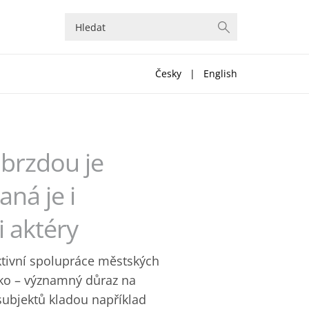
Česky
|
English
 brzdou je
ná je i
 aktéry
ektivní spolupráce městských
eko – významný důraz na
 subjektů kladou například