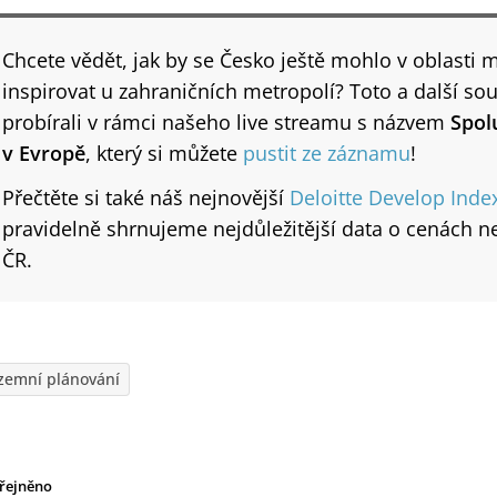
Chcete vědět, jak by se Česko ještě mohlo v oblasti 
inspirovat u zahraničních metropolí? Toto a další sou
probírali v rámci našeho live streamu s názvem
Spol
v Evropě
, který si můžete
pustit ze záznamu
!
Přečtěte si také náš nejnovější
Deloitte Develop Inde
pravidelně shrnujeme nejdůležitější data o cenách ne
ČR.
zemní plánování
řejněno