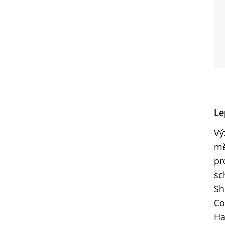
Le
Vý
mě
pr
sc
Sh
Co
Ha