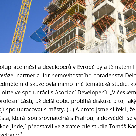
olupráce měst a developerů v Evropě byla tématem li
ovázel partner a lídr nemovitostního poradenství Deloi
edmětem diskuze byla mimo jiné tematická studie, kt
loitte ve spolupráci s Asociací Developerů. „V česk
profesní části, už delší dobu probíhá diskuze o to, j
jí spolupracovat s městy. (…) A proto jsme si řekli, ž
sta, která jsou srovnatelná s Prahou, a dozvěděli se v
kde jinde,“ představil ve zkratce cíle studie Tomáš Ka
veloperů.