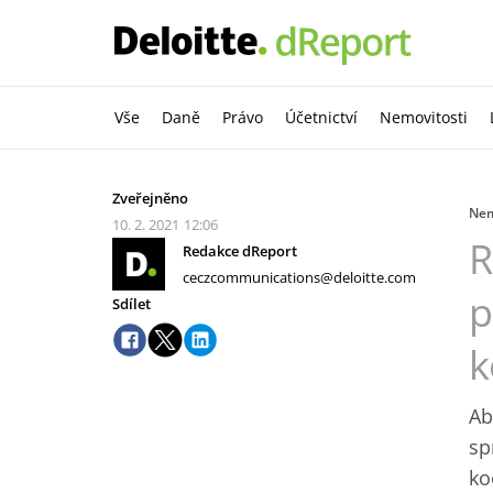
Vše
Daně
Právo
Účetnictví
Nemovitosti
Zveřejněno
Nem
10. 2. 2021
12:06
R
Redakce dReport
ceczcommunications@deloitte.com
p
Sdílet
k
Ab
sp
ko