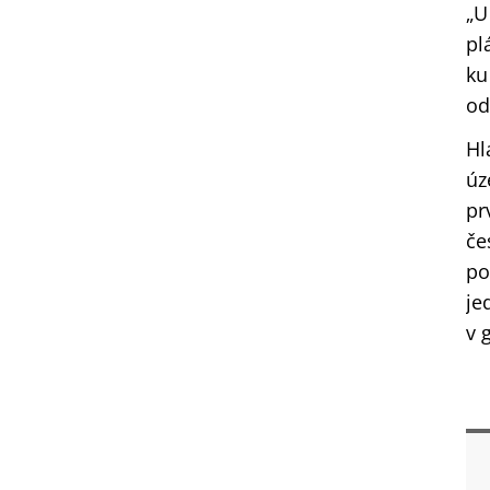
„U
pl
ku
od
Hl
úz
pr
če
po
je
v 