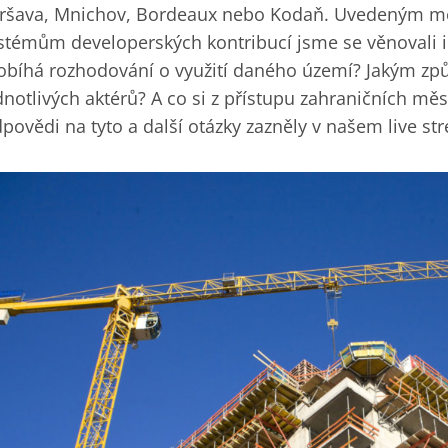
ršava, Mnichov, Bordeaux nebo Kodaň. Uvedeným měs
stémům developerských kontribucí jsme se věnovali i v
obíhá rozhodování o využití daného území? Jakým zp
dnotlivých aktérů? A co si z přístupu zahraničních m
povědi na tyto a další otázky zazněly v našem live st