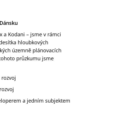
i Dánsku
x a Kodani – jsme v rámci
 desítka hloubkových
tských územně plánovacích
ě tohoto průzkumu jsme
 rozvoj
rozvoj
veloperem a jedním subjektem