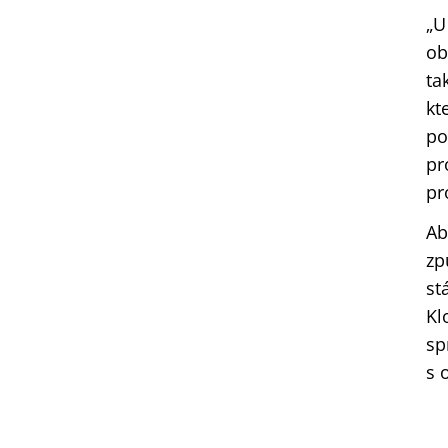
„U
ob
ta
kt
po
pr
pr
Ab
zp
st
Kl
sp
s 