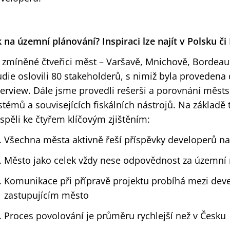
k na územní plánování? Inspiraci lze najít v Polsku č
 zmíněné čtveřici měst – Varšavě, Mnichově, Bordeau
udie oslovili 80 stakeholderů, s nimiž byla provedena
terview. Dále jsme provedli rešerši a porovnání měs
stémů a souvisejících fiskálních nástrojů. Na základ
spěli ke čtyřem klíčovým zjištěním:
Všechna města aktivně řeší příspěvky developerů na
Město jako celek vždy nese odpovědnost za územní 
Komunikace při přípravě projektu probíhá mezi de
zastupujícím město
Proces povolování je průměru rychlejší než v Česku