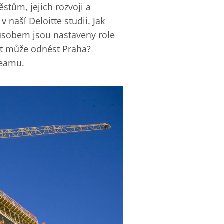
tům, jejich rozvoji a
 naší Deloitte studii. Jak
ůsobem jsou nastaveny role
ěst může odnést Praha?
reamu.