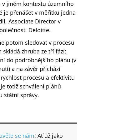
sou v jiném kontextu územního
né je přenášet v měřítku jedna
l, Associate Director v
olečnosti Deloitte.
me potom sledovat v procesu
kládá zhruba ze tří fází:
ání do podrobnějšího plánu (v
tí) a na závěr přichází
rychlost procesu a efektivitu
je totiž schválení plánů
 státní správy.
zvěte se nám
! Ať už jako