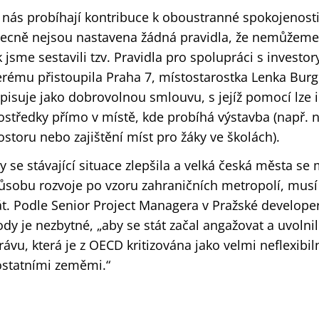
 nás probíhají kontribuce k oboustranné spokojenosti, 
ecně nejsou nastavena žádná pravidla, že nemůžeme v
k jsme sestavili tzv. Pravidla pro spolupráci s investory
erému přistoupila Praha 7, místostarostka Lenka Bur
pisuje jako dobrovolnou smlouvu, s jejíž pomocí lze 
ostředky přímo v místě, kde probíhá výstavba (např. 
ostoru nebo zajištění míst pro žáky ve školách).
y se stávající situace zlepšila a velká česká města se
ůsobu rozvoje po vzoru zahraničních metropolí, musí 
át. Podle Senior Project Managera v Pražské develope
ody je nezbytné, „aby se stát začal angažovat a uvol
rávu, která je z OECD kritizována jako velmi neflexibil
ostatními zeměmi.“