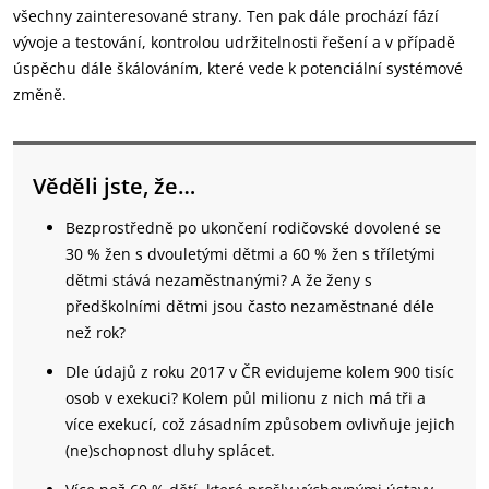
všechny zainteresované strany. Ten pak dále prochází fází
vývoje a testování, kontrolou udržitelnosti řešení a v případě
úspěchu dále škálováním, které vede k potenciální systémové
změně.
Věděli jste, že…
Bezprostředně po ukončení rodičovské dovolené se
30 % žen s dvouletými dětmi a 60 % žen s tříletými
dětmi stává nezaměstnanými? A že ženy s
předškolními dětmi jsou často nezaměstnané déle
než rok?
Dle údajů z roku 2017 v ČR evidujeme kolem 900 tisíc
osob v exekuci? Kolem půl milionu z nich má tři a
více exekucí, což zásadním způsobem ovlivňuje jejich
(ne)schopnost dluhy splácet.