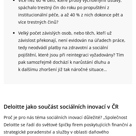
Více než 60 % dětí, které prošly výchovnými ústavy,
spáchalo trestný čin do roku po propuštění z
institucionální péče, a až 40 % z nich dokonce pět a
více trestných činů?
Velký počet závislých osob, nebo těch, kteří už
závislost překonají, není evidován na úřadech práce,
tedy neodvádí platby na zdravotní a sociální
pojištění, které jsou při reintegraci vyžadovány? Tím
pak samozřejmě dochází k narůstání dluhu a
k dalšímu zhoršení již tak náročné situace…
Deloitte jako součást sociálních inovací v ČR
Proč je pro nás téma sociálních inovací důležité? „Společnost
Deloitte se řadí do světové špičky firem poskytujících finanční a
strategické poradenství a služby v oblasti daňového