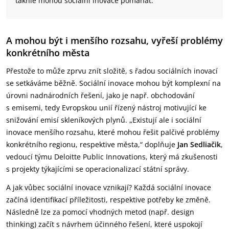
takhle mohou sociální inovace pomáhat.
A mohou být i menšího rozsahu, vyřeší problémy
konkrétního města
Přestože to může zprvu znít složitě, s řadou sociálních inovací
se setkáváme běžně. Sociální inovace mohou být komplexní na
úrovni nadnárodních řešení, jako je např. obchodování
s emisemi, tedy Evropskou unií řízený nástroj motivující ke
snižování emisí skleníkových plynů. „Existují ale i sociální
inovace menšího rozsahu, které mohou řešit palčivé problémy
konkrétního regionu, respektive města,“ doplňuje
Jan Sedliačik
,
vedoucí týmu Deloitte Public Innovations, který má zkušenosti
s projekty týkajícími se operacionalizací státní správy.
A jak vůbec sociální inovace vznikají? Každá sociální inovace
začíná identifikací příležitosti, respektive potřeby ke změně.
Následně lze za pomocí vhodných metod (např. design
thinking) začít s návrhem účinného řešení, které uspokojí