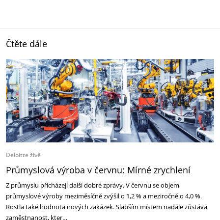
Čtěte dále
Deloitte živě
Průmyslová výroba v červnu: Mírné zrychlení
Z průmyslu přicházejí další dobré zprávy. V červnu se objem
průmyslové výroby meziměsíčně zvýšil o 1,2 % a meziročně o 4,0 %.
Rostla také hodnota nových zakázek. Slabším místem nadále zůstává
zaměstnanost, kter…