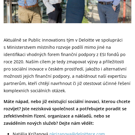
Aktuálně se Public innovations tým v Deloitte ve spolupráci
s Ministerstvem místního rozvoje podílí mimo jiné na
identifikaci vhodných forem finanční podpory z ESI fondů po
roce 2020. Naším cílem je tedy zmapovat výzvy a příležitosti
pro sociální inovace v českém prostředí, jakožto i alternativní
možnosti jejich finanční podpory, a nabídnout naší expertízu
partnerům, kteří chtějí navrhnout či již otestovat účinné řešení
komplexních sociálních otázek.
Máte nápad, nebo již existující sociální inovaci, kterou chcete
rozvíjet? Jste nezisková společnost a potřebujete poradit se
zefektivněním řízení, organizace a nákladů, nebo se
zaváděním nových služeb? Dejte nám vědět:
Natália Križanová
nkrizanova@deloittece.com