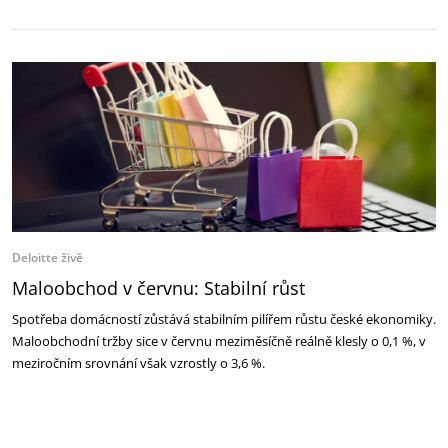
Deloitte živě
Maloobchod v červnu: Stabilní růst
Spotřeba domácností zůstává stabilním pilířem růstu české ekonomiky.
Maloobchodní tržby sice v červnu meziměsíčně reálně klesly o 0,1 %, v
meziročním srovnání však vzrostly o 3,6 %.