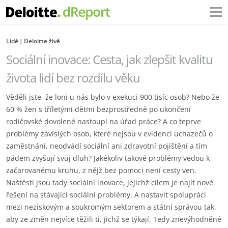
Lidé
Deloitte živě
Sociální inovace: Cesta, jak zlepšit kvalitu
života lidí bez rozdílu věku
Věděli jste, že loni u nás bylo v exekuci 900 tisíc osob? Nebo že
60 % žen s tříletými dětmi bezprostředně po ukončení
rodičovské dovolené nastoupí na úřad práce? A co teprve
problémy závislých osob, které nejsou v evidenci uchazečů o
zaměstnání, neodvádí sociální ani zdravotní pojištění a tím
pádem zvyšují svůj dluh? Jakékoliv takové problémy vedou k
začarovanému kruhu, z nějž bez pomoci není cesty ven.
Naštěstí jsou tady sociální inovace, jejichž cílem je najít nové
řešení na stávající sociální problémy. A nastavit spolupráci
mezi neziskovým a soukromým sektorem a státní správou tak,
aby ze změn nejvíce těžili ti, jichž se týkají. Tedy znevýhodněné