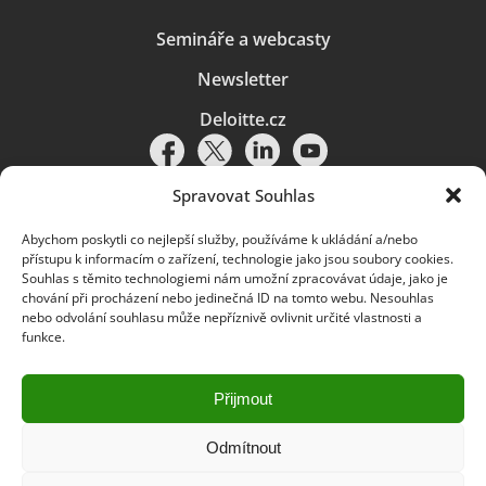
Semináře a webcasty
Newsletter
Deloitte.cz
Spravovat Souhlas
Abychom poskytli co nejlepší služby, používáme k ukládání a/nebo
Pravidla používání
|
Ochrana osobních údajů
|
Soubory cookies
|
přístupu k informacím o zařízení, technologie jako jsou soubory cookies.
Deloitte.cz
Souhlas s těmito technologiemi nám umožní zpracovávat údaje, jako je
chování při procházení nebo jedinečná ID na tomto webu. Nesouhlas
© 2026. Více informací najdete v
Pravidlech používání
.
nebo odvolání souhlasu může nepříznivě ovlivnit určité vlastnosti a
funkce.
Deloitte označuje jednu či více společností globální sítě členských
společností Deloitte Touche Tohmatsu Limited („DTTL“) a jejich dceřiné
a přidružené subjekty (souhrnně „organizace Deloitte“). Společnost DTTL
(rovněž označovaná jako „Deloitte Global“) a každá z jejích členských
Přijmout
společností a jejich přidružených subjektů je samostatným a nezávislým
právním subjektem, který není oprávněn zavazovat nebo přijímat závazky
za jinou z těchto členských společností a jejich přidružených subjektů ve
Odmítnout
vztahu k třetím stranám. Společnost DTTL a každá členská společnost
a přidružený subjekt nese odpovědnost pouze za své vlastní jednání či