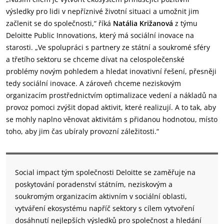
výsledky pro lidi v nepříznivé životní situaci a umožnit jim
začlenit se do společnosti,“ říká
Natália Križanová
z týmu
Deloitte Public Innovations, který má sociální inovace na
starosti. „Ve spolupráci s partnery ze státní a soukromé sféry
a třetího sektoru se chceme dívat na celospolečenské
problémy novým pohledem a hledat inovativní řešení, přesněji
tedy sociální inovace. A zároveň chceme neziskovým
organizacím prostřednictvím optimalizace vedení a nákladů na
provoz pomoci zvýšit dopad aktivit, které realizují. A to tak, aby
se mohly naplno věnovat aktivitám s přidanou hodnotou, místo
toho, aby jim čas ubíraly provozní záležitosti.“
Social impact tým společnosti Deloitte se zaměřuje na
poskytování poradenství státním, neziskovým a
soukromým organizacím aktivním v sociální oblasti,
vytváření ekosystému napříč sektory s cílem vytvoření
dosáhnutí nejlepších výsledků pro společnost a hledání