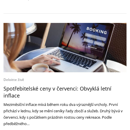
Deloitte živě
Spotřebitelské ceny v červenci: Obvyklá letní
inflace
Meziměsíční inflace mívá během roku dva výraznější vrcholy. První
přichází v lednu, kdy se mění ceníky řady zboží a služeb. Druhý bývá v
červenci, kdy s počátkem prázdnin rostou ceny rekreace. Podle
předběžného…