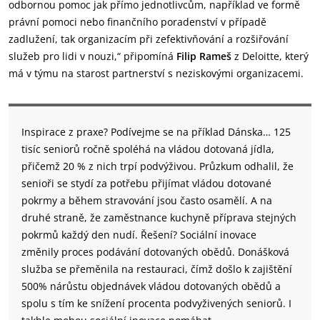
odbornou pomoc jak přímo jednotlivcům, například ve formě
právní pomoci nebo finančního poradenství v případě
zadlužení, tak organizacím při zefektivňování a rozšiřování
služeb pro lidi v nouzi,“ připomíná
Filip Rameš
z Deloitte, který
má v týmu na starost partnerství s neziskovými organizacemi.
Inspirace z praxe? Podívejme se na příklad Dánska… 125
tisíc seniorů ročně spoléhá na vládou dotovaná jídla,
přičemž 20 % z nich trpí podvýživou. Průzkum odhalil, že
senioři se stydí za potřebu přijímat vládou dotované
pokrmy a během stravování jsou často osamělí. A na
druhé straně, že zaměstnance kuchyně příprava stejných
pokrmů každý den nudí. Řešení? Sociální inovace
změnily proces podávání dotovaných obědů. Donášková
služba se přeměnila na restauraci, čímž došlo k zajištění
500% nárůstu objednávek vládou dotovaných obědů a
spolu s tím ke snížení procenta podvyživených seniorů. I