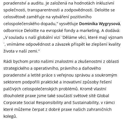
poradenství a auditu. Je založená na hodnotách inkluzivní
společnosti, transparentnosti a zodpovědnosti. Deloitte se
celosvětově zaměřuje na vytváření pozitivního
celospolečenského dopadu,“ vysvětluje
Dominika Wygrysová
,
odbornice Deloitte na evropské fondy a marketing. A dodává:
„V souladu s naší globální vizí ´Děláme věci, které mají význam
´, vnímáme odpovědnost a závazek přispět ke zlepšení kvality
života v naší zemi.“
Rádi bychom proto našimi znalostmi a zkušenostmi z oblasti
strategického a operativního, právního a daňového
poradenství a letité práce s veřejnou správou a soukromým
sektorem podpořili praktické a inovativní způsoby řešení
palčivých celospolečenských problémů. Kromě vlastní
dlouholeté praxe jsme také součástí světové sítě Global
Corporate Social Responsibility and Sustainability, v rámci
které můžeme čerpat z dobré praxe našich zahraničních
kolegů.