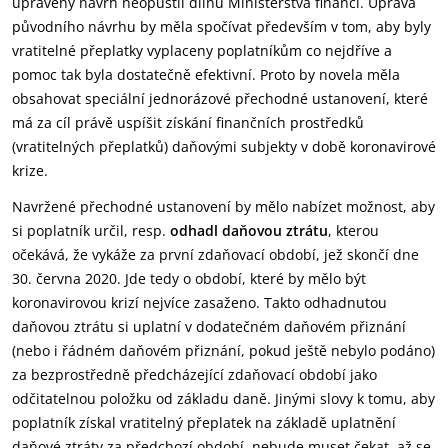
upravený návrh neopustil dílnu Ministerstva financí. Úprava
původního návrhu by měla spočívat především v tom, aby byly
vratitelné přeplatky vyplaceny poplatníkům co nejdříve a
pomoc tak byla dostatečně efektivní. Proto by novela měla
obsahovat speciální jednorázové přechodné ustanovení, které
má za cíl právě uspíšit získání finančních prostředků
(vratitelných přeplatků) daňovými subjekty v době koronavirové
krize.
Navržené přechodné ustanovení by mělo nabízet možnost, aby
si poplatník určil, resp.
odhadl daňovou ztrátu
, kterou
očekává, že vykáže za první zdaňovací období, jež skončí dne
30. června 2020. Jde tedy o období, které by mělo být
koronavirovou krizí nejvíce zasaženo. Takto odhadnutou
daňovou ztrátu si uplatní v dodatečném daňovém přiznání
(nebo i řádném daňovém přiznání, pokud ještě nebylo podáno)
za bezprostředně předcházející zdaňovací období jako
odčitatelnou položku od základu daně. Jinými slovy k tomu, aby
poplatník získal vratitelný přeplatek na základě uplatnění
daňové ztráty za předchozí období, nebude muset čekat, až se