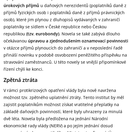
úrokových příjmů
u daňových nerezidentů (poplatníků daně z
příjmů fyzických osob i poplatníků daně z příjmů právnických
osob), které jim plynou z dluhopisů vydávaných v zahraničí
poplatníky se sídlem v České republice nebo Českou
republikou
(tzv. eurobondy)
. Novela se také zabývá dlouho
očekávanou
úpravou a zjednodušením oznamovací povinnosti
v otázce příjmů plynoucích do zahraničí a v neposlední řadě
přináší novinku v podobě osvobození peněžitého příspěvku na
stravování zaměstnanců. U této novely se vnější připomínkové
řízení chýlí ke konci.
Zpětná ztráta
V rámci protikrizových opatření vlády byla nově navržena
možnost tzv. zpětného uplatnění ztráty. Tento institut by měl
zajistit poplatníkům možnost získat vratitelné přeplatky na
základě daňových povinností, které byly uhrazeny za minulá
dvě léta. Novela byla předložena na jednání Národní
ekonomické rady vlády (NERV) a po jejím jednání dosud