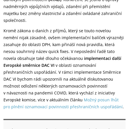
nadměrných výpůjčních výdajů, zdanění při přemístění
majetku bez změny vlastnictví a zdanění ovládané zahraniční
společnosti.
Kromě zákona o daních z příjmů, který se touto novelou
nemění nijak zásadně, ovšem implementační balíček výrazněji
zasahuje do oblasti DPH, kam přináší nová pravidla, která
nesou souhrnný název quick fixes. V neposlední řadě tato
novela obsahuje také dlouho očekávanou
implementaci další
Evropské směrnice DAC VI
v oblasti oznamování
přeshraničních uspořádání. V rámci implementace Směrnice
DAC VI bychom rádi upozornili na aktuálně diskutovanou
možnost odložení některých oznamovacích povinností
v návaznosti na pandemii COVID, která vychází z iniciativy
Evropské komise, více v aktuálním článku
Možný posun lhůt
pro plnění oznamovací povinnosti přeshraničních uspořádání
.