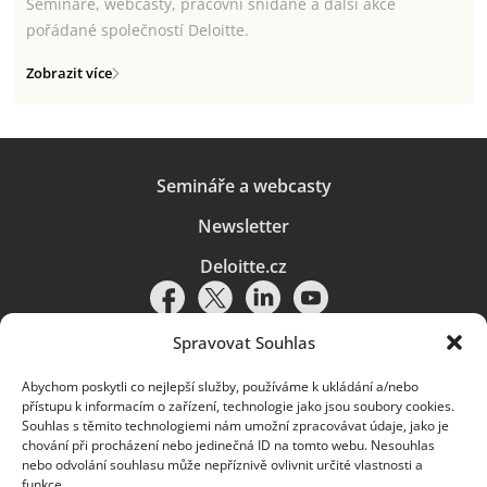
Semináře, webcasty, pracovní snídaně a další akce
pořádané společností Deloitte.
Zobrazit více
Semináře a webcasty
Newsletter
Deloitte.cz
Spravovat Souhlas
Abychom poskytli co nejlepší služby, používáme k ukládání a/nebo
Pravidla používání
|
Ochrana osobních údajů
|
Soubory cookies
|
přístupu k informacím o zařízení, technologie jako jsou soubory cookies.
Deloitte.cz
Souhlas s těmito technologiemi nám umožní zpracovávat údaje, jako je
chování při procházení nebo jedinečná ID na tomto webu. Nesouhlas
© 2026. Více informací najdete v
Pravidlech používání
.
nebo odvolání souhlasu může nepříznivě ovlivnit určité vlastnosti a
funkce.