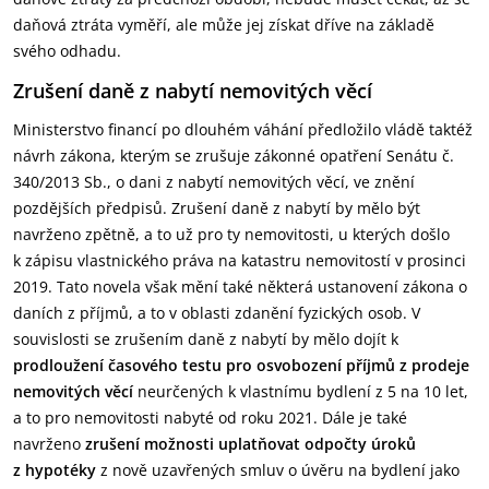
daňová ztráta vyměří, ale může jej získat dříve na základě
svého odhadu.
Zrušení daně z nabytí nemovitých věcí
Ministerstvo financí po dlouhém váhání předložilo vládě taktéž
návrh zákona, kterým se zrušuje zákonné opatření Senátu č.
340/2013 Sb., o dani z nabytí nemovitých věcí, ve znění
pozdějších předpisů. Zrušení daně z nabytí by mělo být
navrženo zpětně, a to už pro ty nemovitosti, u kterých došlo
k zápisu vlastnického práva na katastru nemovitostí v prosinci
2019. Tato novela však mění také některá ustanovení zákona o
daních z příjmů, a to v oblasti zdanění fyzických osob. V
souvislosti se zrušením daně z nabytí by mělo dojít k
prodloužení časového testu pro osvobození příjmů z prodeje
nemovitých věcí
neurčených k vlastnímu bydlení z 5 na 10 let,
a to pro nemovitosti nabyté od roku 2021. Dále je také
navrženo
zrušení možnosti uplatňovat odpočty úroků
z hypotéky
z nově uzavřených smluv o úvěru na bydlení jako