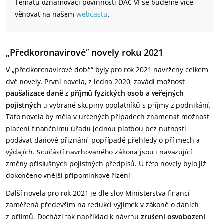
Tématu oznamovací povinnosti DAC VI se budeme více
věnovat na našem
webcastu
.
„Předkoronavirové“ novely roku 2021
V „předkoronavirové době“ byly pro rok 2021 navrženy celkem
dvě novely. První novela, z ledna 2020, zavádí možnost
paušalizace daně z příjmů fyzických osob a veřejných
pojistných
u vybrané skupiny poplatníků s příjmy z podnikání.
Tato novela by měla v určených případech znamenat možnost
placení finančnímu úřadu jednou platbou bez nutnosti
podávat daňové přiznání, popřípadě přehledy o příjmech a
výdajích. Součástí navrhovaného zákona jsou i navazující
změny příslušných pojistných předpisů. U této novely bylo již
dokončeno vnější připomínkové řízení.
Další novela pro rok 2021 je dle slov Ministerstva financí
zaměřená především na redukci výjimek v zákoně o daních
z příjmů. Dochází tak například k návrhu
zrušení osvobození