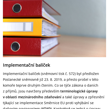
Implementační balíček
Implementační balíček (sněmovní tisk č. 572) byl předložen
Poslanecké sněmovně již 23. 8. 2019, a přesto prošel v této
komoře teprve druhým čtením. Co se týče zákona o daních
z příjmů, jsou navrženy především
terminologické úpravy
v oblasti mezinárodního zdaňování
a také úpravy a zpřesnění
týkající se implementace Směrnice EU proti vyhýbání se
daňovým povinnostem
(ATAD)
. Konkrétně se jedná o úpravy