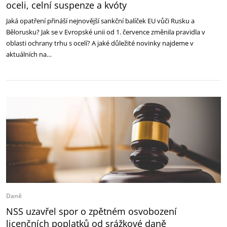
oceli, celní suspenze a kvóty
Jaká opatření přináší nejnovější sankční balíček EU vůči Rusku a
Bělorusku? Jak se v Evropské unii od 1. července změnila pravidla v
oblasti ochrany trhu s ocelí? A jaké důležité novinky najdeme v
aktuálních na…
Daně
NSS uzavřel spor o zpětném osvobození
licenčních poplatků od srážkové daně