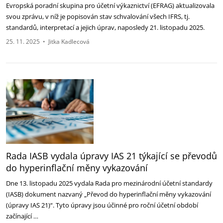
Evropská poradní skupina pro účetní výkaznictví (EFRAG) aktualizovala
svou zprávu, v níž je popisován stav schvalování všech IFRS, tj.
standardů, interpretací a jejich úprav, naposledy 21. listopadu 2025.
25. 11. 2025
•
Jitka Kadlecová
Rada IASB vydala úpravy IAS 21 týkající se převodů
do hyperinflační měny vykazování
Dne 13. listopadu 2025 vydala Rada pro mezinárodní účetní standardy
(IASB) dokument nazvaný „Převod do hyperinflační měny vykazování
(úpravy IAS 21)“. Tyto úpravy jsou účinné pro roční účetní období
začínající …