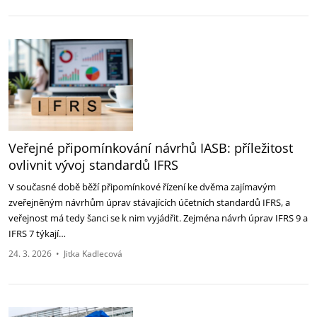
Veřejné připomínkování návrhů IASB: příležitost
ovlivnit vývoj standardů IFRS
V současné době běží připomínkové řízení ke dvěma zajímavým
zveřejněným návrhům úprav stávajících účetních standardů IFRS, a
veřejnost má tedy šanci se k nim vyjádřit. Zejména návrh úprav IFRS 9 a
IFRS 7 týkají…
24. 3. 2026
•
Jitka Kadlecová