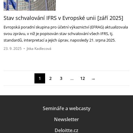
Stav schvalování IFRS v Evropské unii [září 2025]
Evropská poradní skupina pro účetní výkaznictví (EFRAG) aktualizovala
svou zprávu, v níž je ‎popisován stav schvalování všech IFRS, tj.
standardů, interpretací a jejich úprav, naposledy 21. ‎srpna 2025.‎
23. 9. 2025
•
Jitka Kadlecová
→
1
2
3
…
12
Semináře a webcasty
Newsletter
Deloitte.cz