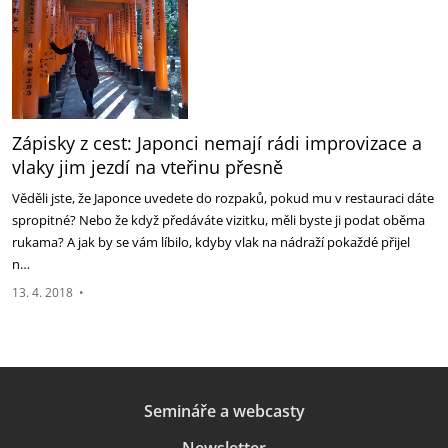
Zápisky z cest: Japonci nemají rádi improvizace a
vlaky jim jezdí na vteřinu přesně
Věděli jste, že Japonce uvedete do rozpaků, pokud mu v restauraci dáte
spropitné? Nebo že když předáváte vizitku, měli byste ji podat oběma
rukama? A jak by se vám líbilo, kdyby vlak na nádraží pokaždé přijel
n…
13. 4. 2018
•
Semináře a webcasty