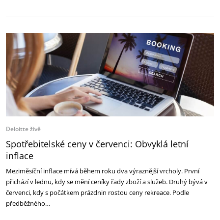
Deloitte živě
Spotřebitelské ceny v červenci: Obvyklá letní
inflace
Meziměsíční inflace mívá během roku dva výraznější vrcholy. První
přichází v lednu, kdy se mění ceníky řady zboží a služeb. Druhý bývá v
červenci, kdy s počátkem prázdnin rostou ceny rekreace. Podle
předběžného…