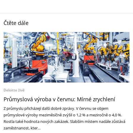
Čtěte dále
Deloitte živě
Průmyslová výroba v červnu: Mírné zrychlení
Z průmyslu přicházejí další dobré zprávy. V červnu se objem
průmyslové výroby meziměsíčně zvýšil o 1,2 % a meziročně o 4,0 %.
Rostla také hodnota nových zakázek. Slabším místem nadále zůstává
zaměstnanost, kter…