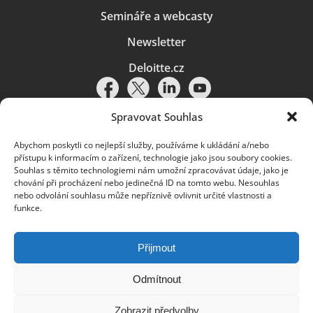
Semináře a webcasty
Newsletter
Deloitte.cz
Spravovat Souhlas
Abychom poskytli co nejlepší služby, používáme k ukládání a/nebo
Pravidla používání
|
Ochrana osobních údajů
|
Soubory cookies
|
přístupu k informacím o zařízení, technologie jako jsou soubory cookies.
Deloitte.cz
Souhlas s těmito technologiemi nám umožní zpracovávat údaje, jako je
chování při procházení nebo jedinečná ID na tomto webu. Nesouhlas
© 2026. Více informací najdete v
Pravidlech používání
.
nebo odvolání souhlasu může nepříznivě ovlivnit určité vlastnosti a
funkce.
Deloitte označuje jednu či více společností globální sítě členských
společností Deloitte Touche Tohmatsu Limited („DTTL“) a jejich dceřiné
a přidružené subjekty (souhrnně „organizace Deloitte“). Společnost DTTL
(rovněž označovaná jako „Deloitte Global“) a každá z jejích členských
Přijmout
společností a jejich přidružených subjektů je samostatným a nezávislým
právním subjektem, který není oprávněn zavazovat nebo přijímat závazky
za jinou z těchto členských společností a jejich přidružených subjektů ve
Odmítnout
vztahu k třetím stranám. Společnost DTTL a každá členská společnost
a přidružený subjekt nese odpovědnost pouze za své vlastní jednání či
Zobrazit předvolby
pochybení, nikoli za jednání či pochybení jiných členských společností či