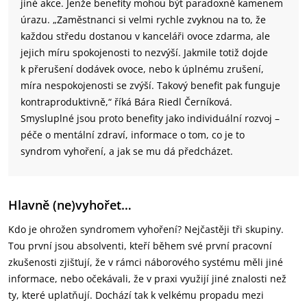
jiné akce. Jenže benefity mohou být paradoxně kamenem
úrazu. „Zaměstnanci si velmi rychle zvyknou na to, že
každou středu dostanou v kanceláři ovoce zdarma, ale
jejich míru spokojenosti to nezvýší. Jakmile totiž dojde
k přerušení dodávek ovoce, nebo k úplnému zrušení,
míra nespokojenosti se zvýší. Takový benefit pak funguje
kontraproduktivně,“ říká Bára Riedl Černíková.
Smysluplné jsou proto benefity jako individuální rozvoj –
péče o mentální zdraví, informace o tom, co je to
syndrom vyhoření, a jak se mu dá předcházet.
Hlavně (ne)vyhořet…
Kdo je ohrožen syndromem vyhoření? Nejčastěji tři skupiny.
Tou první jsou absolventi, kteří během své první pracovní
zkušenosti zjišťují, že v rámci náborového systému měli jiné
informace, nebo očekávali, že v praxi využijí jiné znalosti než
ty, které uplatňují. Dochází tak k velkému propadu mezi