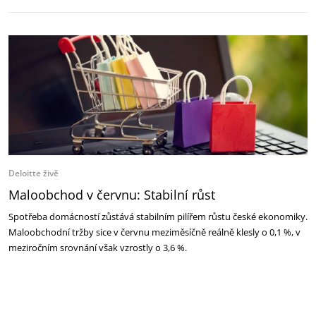
Deloitte živě
Maloobchod v červnu: Stabilní růst
Spotřeba domácností zůstává stabilním pilířem růstu české ekonomiky.
Maloobchodní tržby sice v červnu meziměsíčně reálně klesly o 0,1 %, v
meziročním srovnání však vzrostly o 3,6 %.