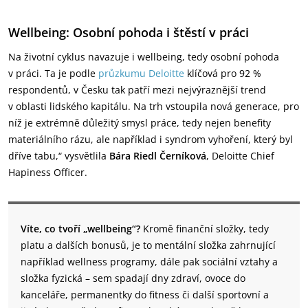
Wellbeing: Osobní pohoda i štěstí v práci
Na životní cyklus navazuje i wellbeing, tedy osobní pohoda
v práci. Ta je podle
průzkumu Deloitte
klíčová pro 92 %
respondentů, v Česku tak patří mezi nejvýraznější trend
v oblasti lidského kapitálu. Na trh vstoupila nová generace, pro
níž je extrémně důležitý smysl práce, tedy nejen benefity
materiálního rázu, ale například i syndrom vyhoření, který byl
dříve tabu,“ vysvětlila
Bára Riedl Černíková
, Deloitte Chief
Hapiness Officer.
Víte, co tvoří „wellbeing“?
Kromě finanční složky, tedy
platu a dalších bonusů, je to mentální složka zahrnující
například wellness programy, dále pak sociální vztahy a
složka fyzická – sem spadají dny zdraví, ovoce do
kanceláře, permanentky do fitness či další sportovní a