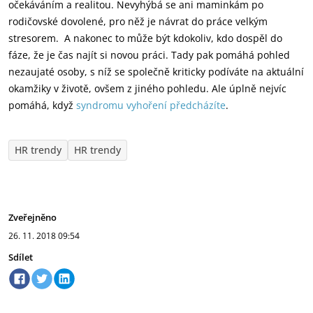
očekáváním a realitou. Nevyhýbá se ani maminkám po
rodičovské dovolené, pro něž je návrat do práce velkým
stresorem. A nakonec to může být kdokoliv, kdo dospěl do
fáze, že je čas najít si novou práci. Tady pak pomáhá pohled
nezaujaté osoby, s níž se společně kriticky podíváte na aktuální
okamžiky v životě, ovšem z jiného pohledu. Ale úplně nejvíc
pomáhá, když
syndromu vyhoření předcházíte
.
HR trendy
HR trendy
Zveřejněno
26. 11. 2018
09:54
Sdílet