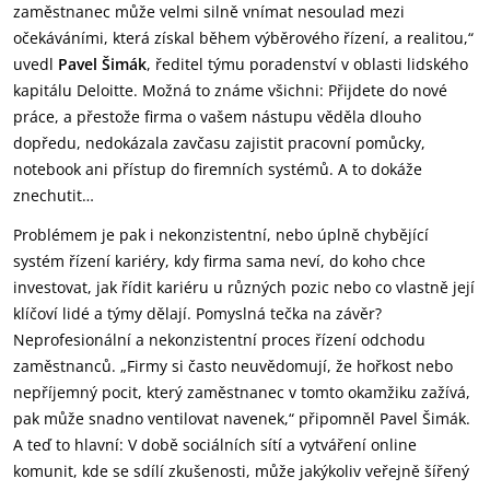
zaměstnanec může velmi silně vnímat nesoulad mezi
očekáváními, která získal během výběrového řízení, a realitou,“
uvedl
Pavel Šimák
, ředitel týmu poradenství v oblasti lidského
kapitálu Deloitte. Možná to známe všichni: Přijdete do nové
práce, a přestože firma o vašem nástupu věděla dlouho
dopředu, nedokázala zavčasu zajistit pracovní pomůcky,
notebook ani přístup do firemních systémů. A to dokáže
znechutit…
Problémem je pak i nekonzistentní, nebo úplně chybějící
systém řízení kariéry, kdy firma sama neví, do koho chce
investovat, jak řídit kariéru u různých pozic nebo co vlastně její
klíčoví lidé a týmy dělají. Pomyslná tečka na závěr?
Neprofesionální a nekonzistentní proces řízení odchodu
zaměstnanců. „Firmy si často neuvědomují, že hořkost nebo
nepříjemný pocit, který zaměstnanec v tomto okamžiku zažívá,
pak může snadno ventilovat navenek,“ připomněl Pavel Šimák.
A teď to hlavní: V době sociálních sítí a vytváření online
komunit, kde se sdílí zkušenosti, může jakýkoliv veřejně šířený