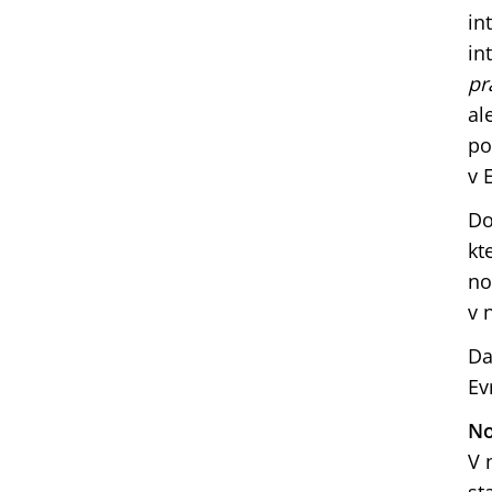
in
in
pr
al
po
v 
Do
kt
no
v 
Da
Ev
No
V 