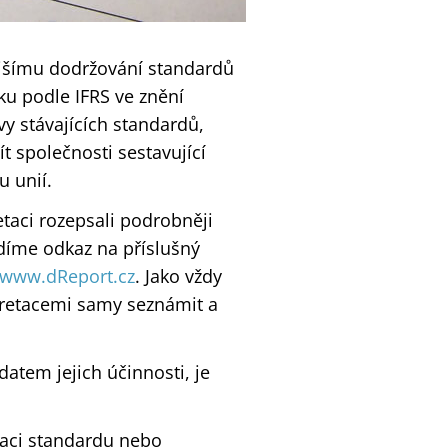
jšímu dodržování standardů
rku podle IFRS ve znění
vy stávajících standardů,
t společnosti sestavující
u unií.
taci rozepsali podrobněji
díme odkaz na příslušný
www.dReport.cz
. Jako vždy
rpretacemi samy seznámit a
atem jejich účinnosti, je
taci standardu nebo