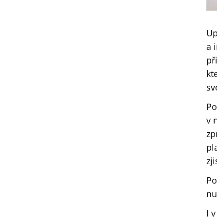
Up
a 
př
kt
sv
Po
v 
zp
pl
zj
Po
nu
I 