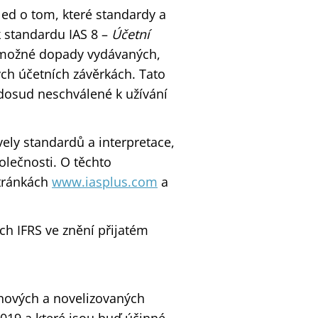
led o tom, které standardy a
k standardu IAS 8 –
Účetní
 možné dopady vydávaných,
ch účetních závěrkách. Tato
 dosud neschválené k užívání
ely standardů a interpretace,
olečnosti. O těchto
tránkách
www.iasplus.com
a
ch IFRS ve znění přijatém
 nových a novelizovaných