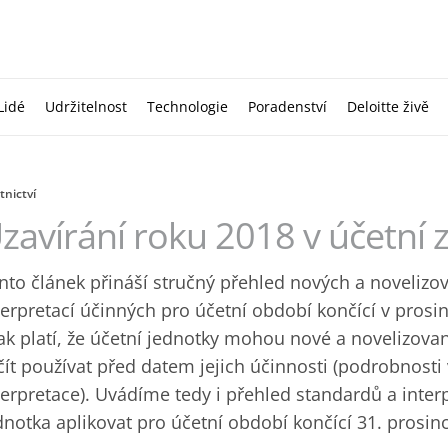
Lidé
Udržitelnost
Technologie
Poradenství
Deloitte živě
tnictví
zavírání roku 2018 v účetní 
nto článek přináší stručný přehled nových a noveliz
terpretací účinných pro účetní období končící v prosi
ak platí, že účetní jednotky mohou nové a novelizova
čít používat před datem jejich účinnosti (podrobnosti 
terpretace). Uvádíme tedy i přehled standardů a inter
dnotka aplikovat pro účetní období končící 31. prosin