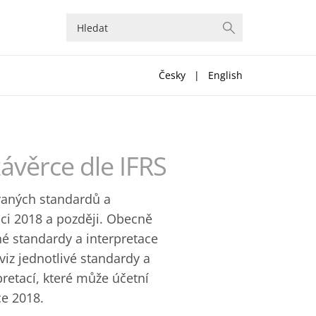
Česky
|
English
závěrce dle IFRS
ovaných standardů a
nci 2018 a později. Obecně
né standardy a interpretace
viz jednotlivé standardy a
pretací, které může účetní
ce 2018.