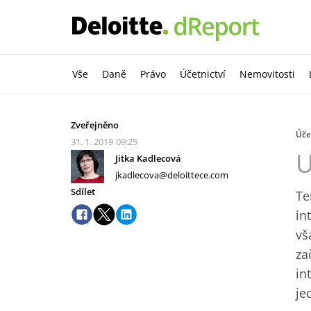
Vše
Daně
Právo
Účetnictví
Nemovitosti
Zveřejněno
Úče
31. 1. 2019
09:25
U
Jitka Kadlecová
jkadlecova@deloittece.com
Sdílet
Te
in
vš
za
in
je