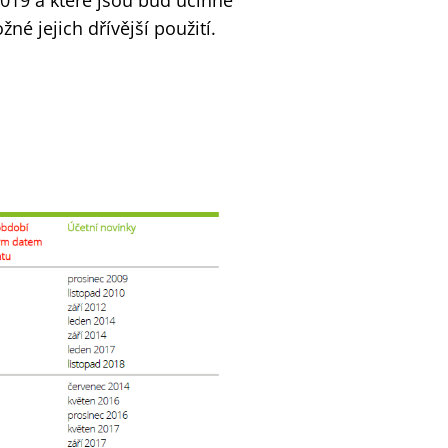
2019 a které jsou buď účinné
né jejich dřívější použití.