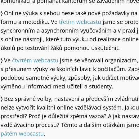
komunikaci a pomáhat kantorům se zaváděním novéh
〉
Online výuka s sebou nese také nové požadavky na
formu a metodiku. Ve
třetím webcastu
jsme se proto
synchronním a asynchronním vyučováním a v praxi js
s online nástroji, které tuto výuku od realizace onli
úkolů po testování žáků pomohou uskutečnit.
〉
Ve
čtvrtém webcastu
jsme se věnovali organizacím,
s přesunem výuky ze školních lavic k počítačům. Zab
podobou samotné výuky, způsoby, jak udržet motivac
výměnou informací mezi učiteli a studenty.
〉
Bez správné volby, nastavení a především zvládnutí
nelze vytvořit kvalitní online vzdělávací systém. Jakou
prostředí? Proč je důležitá zpětná vazba? A jak nasta
vzdělávacího procesu? Těmto a dalším otázkám jsme
pátém webcastu
.