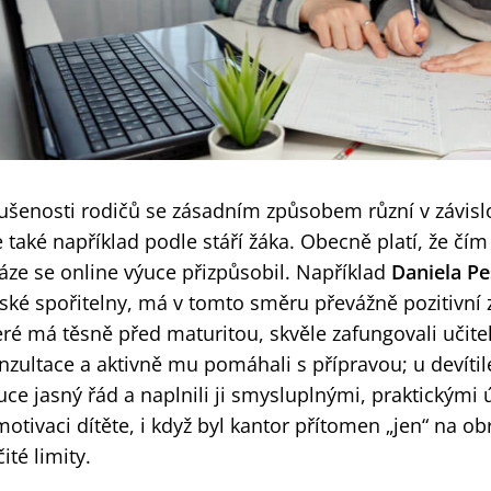
ušenosti rodičů se zásadním způsobem různí v závislos
e také například podle stáří žáka. Obecně platí, že čím
áze se online výuce přizpůsobil. Například
Daniela P
ské spořitelny, má v tomto směru převážně pozitivní z
eré má těsně před maturitou, skvěle zafungovali učitel
nzultace a aktivně mu pomáhali s přípravou; u devítil
uce jasný řád a naplnili ji smysluplnými, praktickými 
motivaci dítěte, i když byl kantor přítomen „jen“ na ob
čité limity.