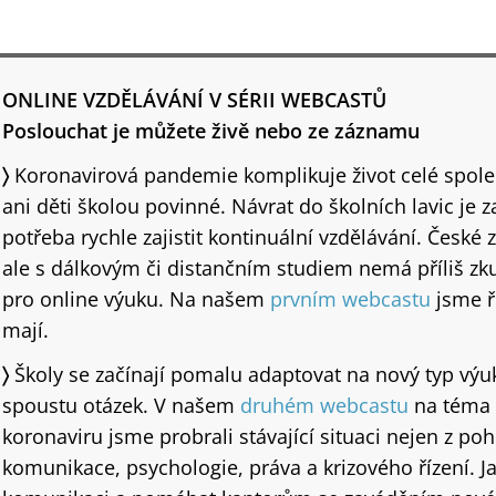
ONLINE VZDĚLÁVÁNÍ V SÉRII WEBCASTŮ
Poslouchat je můžete živě nebo ze záznamu
〉
Koronavirová pandemie komplikuje život celé spole
ani děti školou povinné. Návrat do školních lavic je 
potřeba rychle zajistit kontinuální vzdělávání. České z
ale s dálkovým či distančním studiem nemá příliš zku
pro online výuku. Na našem
prvním webcastu
jsme ře
mají.
〉
Školy se začínají pomalu adaptovat na nový typ výuk
spoustu otázek. V našem
druhém webcastu
na téma 
koronaviru jsme probrali stávající situaci nejen z poh
komunikace, psychologie, práva a krizového řízení. Ja