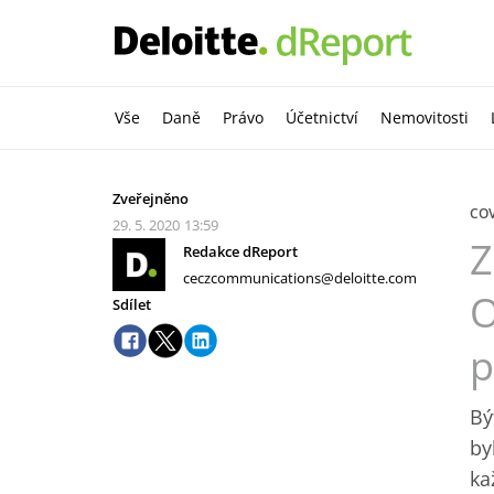
Vše
Daně
Právo
Účetnictví
Nemovitosti
Zveřejněno
COV
29. 5. 2020
13:59
Z
Redakce dReport
ceczcommunications@deloitte.com
O
Sdílet
p
Bý
by
ka