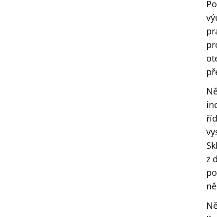
Po
vý
pr
pr
ot
př
Ně
in
ří
vy
Sk
z 
po
ně
Ně