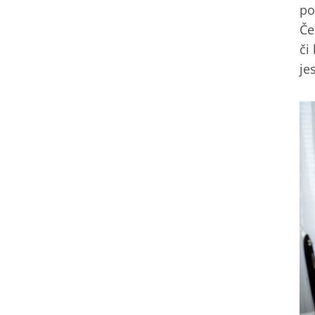
po
Če
či
je