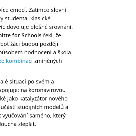
 více emocí. Zatímco slovní
y studenta, klasické
íc dovoluje plošné srovnání.
itte for Schools
řekl, že
boť žáci budou později
způsobem hodnoceni a škola
 ke kombinac
i zmíněných
stalé situaci po svém a
spojuje: na koronavirovou
také jako katalyzátor nového
učástí studijních modelů a
ek vyučování samého, který
doucna zlepšit.