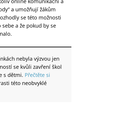
koliv online komunikační a
ýhody“ a umožňují žákům
 rozhodly se této možnosti
o sebe a že pokud by se
nalo.
nkách nebyla výzvou jen
ností se kvůli zavření škol
se s dětmi.
Přečtěte si
rasti této neobvyklé