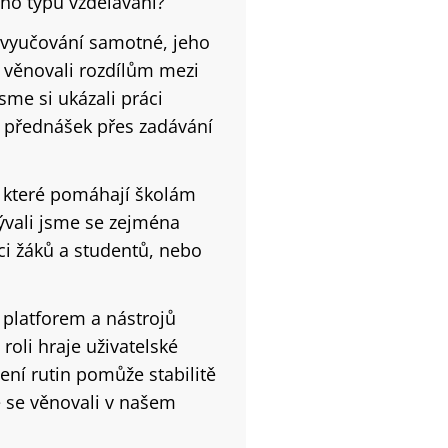
o typu vzdělávání?
 vyučování samotné, jeho
 věnovali rozdílům mezi
me si ukázali práci
ne přednášek přes zadávání
 které pomáhají školám
ývali jsme se zejména
i žáků a studentů, nebo
 platforem a nástrojů
 roli hraje uživatelské
vení rutin pomůže stabilitě
 se věnovali v našem