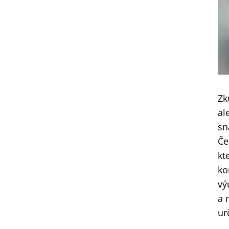
Zk
al
sn
Če
kt
ko
vý
a 
ur