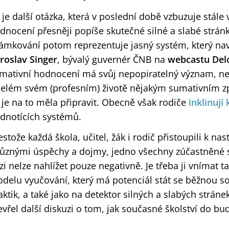
 je další otázka, která v poslední době vzbuzuje stále
dnocení přesněji popíše skutečné silné a slabé stránk
ámkování potom reprezentuje jasný systém, který nav
roslav Singer
, bývalý guvernér ČNB na
webcastu Delo
mativní hodnocení má svůj nepopiratelný význam, ne
celém svém (profesním) životě nějakým sumativním 
 je na to měla připravit. Obecně však rodiče
inklinují
dnotících systémů.
estože každá škola, učitel, žák i rodič přistoupili k na
různými úspěchy a dojmy, jedno všechny zúčastněné 
izi nelze nahlížet pouze negativně. Je třeba ji vnímat 
delu vyučování, který má potenciál stát se běžnou so
aktik, a také jako na detektor silných a slabých strán
evřel další diskuzi o tom, jak současné školství do bu