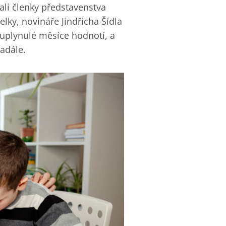
ali členky představenstva
lky, novináře Jindřicha Šídla
 uplynulé měsíce hodnotí, a
nadále.