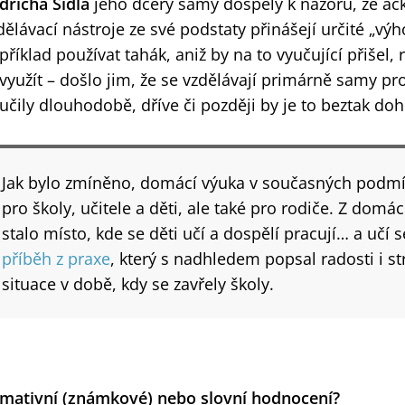
ndřicha Šídla
jeho dcery samy dospěly k názoru, že ač
dělávací nástroje ze své podstaty přinášejí určité „v
příklad používat tahák, aniž by na to vyučující přišel,
využít – došlo jim, že se vzdělávají primárně samy pr
učily dlouhodobě, dříve či později by je to beztak doh
Jak bylo zmíněno, domácí výuka v současných podmí
pro školy, učitele a děti, ale také pro rodiče. Z domác
stalo místo, kde se děti učí a dospělí pracují… a učí 
příběh z praxe
, který s nadhledem popsal radosti i st
situace v době, kdy se zavřely školy.
mativní (známkové) nebo slovní hodnocení?