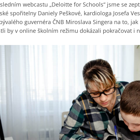
sledním webcastu „Deloitte for Schools“ jsme se zept
ské spořitelny Daniely Peškové, kardiologa Josefa Vese
 bývalého guvernéra ČNB Miroslava Singera na to, jak
stli by v online školním režimu dokázali pokračovat i 