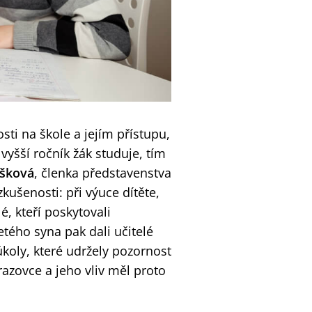
ti na škole a jejím přístupu,
 vyšší ročník žák studuje, tím
ešková
, členka představenstva
kušenosti: při výuce dítěte,
é, kteří poskytovali
etého syna pak dali učitelé
úkoly, které udržely pozornost
razovce a jeho vliv měl proto