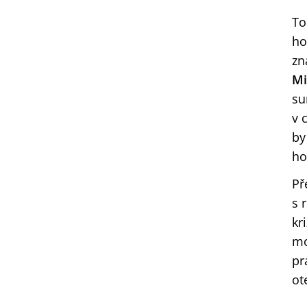
To
ho
zn
Mi
su
v 
by
ho
Př
s 
kr
mo
pr
ot