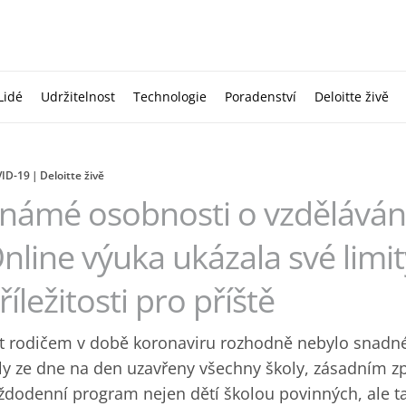
Lidé
Udržitelnost
Technologie
Poradenství
Deloitte živě
ID-19
Deloitte živě
námé osobnosti o vzdělávání
nline výuka ukázala své limity
říležitosti pro příště
t rodičem v době koronaviru rozhodně nebylo snadné.
ly ze dne na den uzavřeny všechny školy, zásadním 
ždodenní program nejen dětí školou povinných, ale t