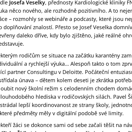
dle
Josefa Veselky
, přednosty Kardiologické kliniky F
uka něco nového, ale rozhodně pozitivního. A to nejen 
áce – rozmohly se webináře a podcasty, které jsou n
o doplňování znalostí. Přesto se Josef Veselka domnív
evřeny daleko dříve, kdy bylo zjištěno, jaké reálné o
edstavuje.
kterým rodičům se situace na začátku karantény zaml
dividuální a rychlejší výuka… Alespoň takto o tom zpr
dící partner Consultingu v Deloitte. Počáteční entuzi
střídala únava – dětem kolem deseti je zkrátka potřeb
loubit nový školní režim s celodenním chodem domác
dlouhodobého hlediska v rodičovských silách. Pavel Ši
strádal lepší koordinovanost ze strany školy, jednotno
které předměty měly v digitální podobě své limity.
kteří žáci se dokonce sami od sebe začali těšit na ná