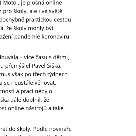
N Motol, je plošná online
pro školy, ale i ve světě
epochybně praktickou cestou
á, že školy mohly být
hrožení pandemie koronaviru
ouvala – více času s dětmi,
vu přemýšlel Pavel Šiška,
asmus však po třech týdnech
a se neustále věnovat.
nosti a prací nebylo
ška dále doplnil, že
st online nástrojů a také
vrat do školy. Podle novináře