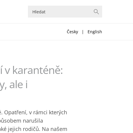
Česky
|
English
 v karanténě:
, ale i
 Opatření, v rámci kterých
způsobem narušila
aké jejich rodičů. Na našem