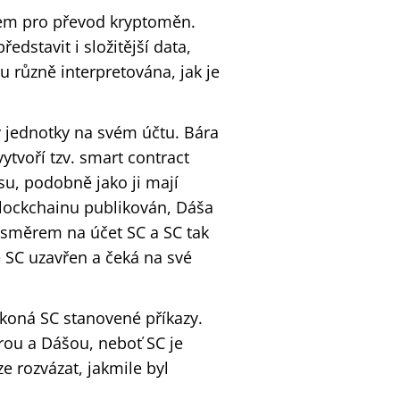
em pro převod kryptoměn.
dstavit i složitější data,
 různě interpretována, jak je
y jednotky na svém účtu. Bára
ytvoří tzv. smart contract
su, podobně jako ji mají
blockchainu publikován, Dáša
 směrem na účet SC a SC tak
e SC uzavřen a čeká na své
vykoná SC stanovené příkazy.
rou a Dášou, neboť SC je
ze rozvázat, jakmile byl