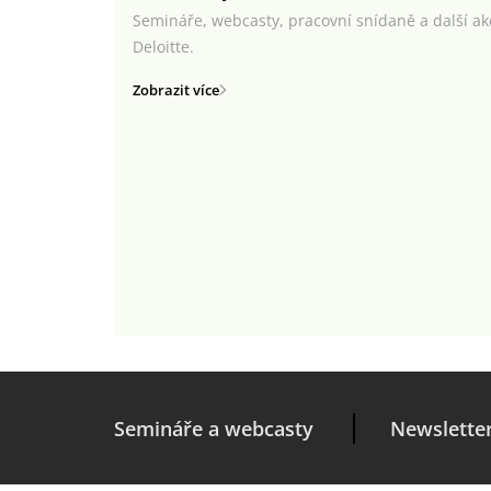
Semináře, webcasty, pracovní snídaně a další a
Deloitte.
Zobrazit více
Semináře a webcasty
Newslette