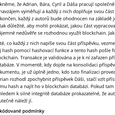
kněme, že Adrian, Bára, Cyril a Dáša pracují společn
 navzájem vyměňují a každý z nich doplňuje svou čás
končen, každý z autorů bude ohodnocen na základě j
 tak důležité, aby mohli prokázat, jakou část vypracova
ájemné nedůvěře se rozhodnou využít blockchain. Jak
té, co každý z nich napíše svou část příspěvku, vezm
j hash pomocí hashovací funkce a tento hash pošle 
ockchain. Transakce je validována a je k ní zařazen př
tabáze. V momentě, kdy dojde na konsolidaci příspěvk
kumentu, je už úplně jedno, kdo tuto finalizaci prove
rian rozhodl zpochybnit příspěvek Dáši, stačí vzít přís
mu hash a najít ho v blockchain databázi. Pokud tam 
hledem k silné integritě databáze prokazatelné, že au
utečně náleží jí.
kódované podmínky