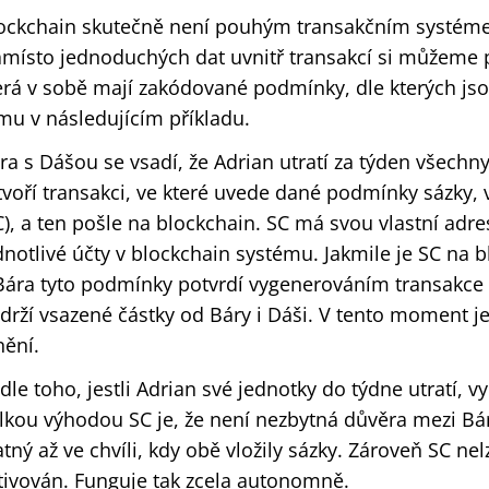
ockchain skutečně není pouhým transakčním systém
místo jednoduchých dat uvnitř transakcí si můžeme pře
erá v sobě mají zakódované podmínky, dle kterých jsou
mu v následujícím příkladu.
ra s Dášou se vsadí, že Adrian utratí za týden všechn
tvoří transakci, ve které uvede dané podmínky sázky, v
C), a ten pošle na blockchain. SC má svou vlastní adre
dnotlivé účty v blockchain systému. Jakmile je SC na 
Bára tyto podmínky potvrdí vygenerováním transakce
drží vsazené částky od Báry i Dáši. V tento moment j
nění.
dle toho, jestli Adrian své jednotky do týdne utratí, 
lkou výhodou SC je, že není nezbytná důvěra mezi Bá
atný až ve chvíli, kdy obě vložily sázky. Zároveň SC nel
tivován. Funguje tak zcela autonomně.