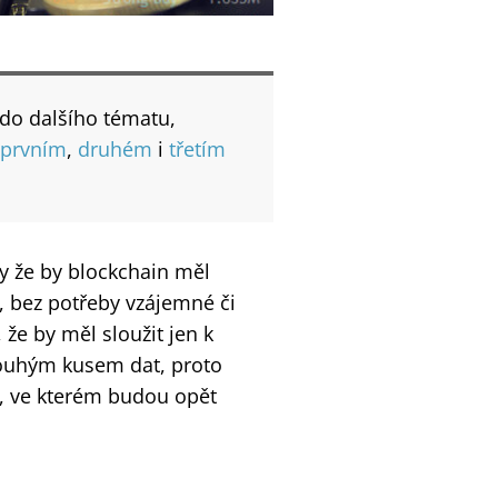
 do dalšího tématu,
prvním
,
druhém
i
třetím
dy že by blockchain měl
 bez potřeby vzájemné či
 že by měl sloužit jen k
pouhým kusem dat, proto
, ve kterém budou opět