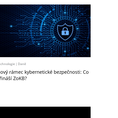
chnologie
Daně
ový rámec kybernetické bezpečnosti: Co
řináší ZoKB?