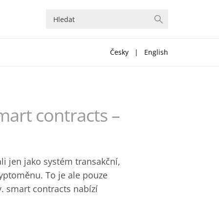
Česky
|
English
mart contracts –
i jen jako systém transakční,
ryptoměnu. To je ale pouze
v. smart contracts nabízí