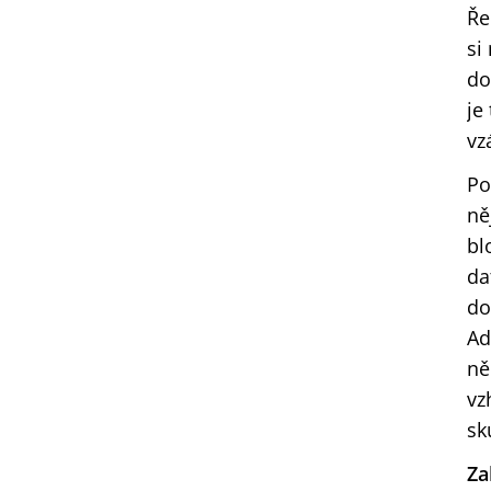
Ře
si
do
je
vz
Po
ně
bl
da
do
Ad
ně
vz
sk
Za