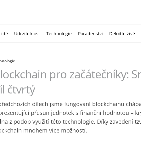
Lidé
Udržitelnost
Technologie
Poradenství
Deloitte živě
hnologie
lockchain pro začátečníky: S
íl čtvrtý
předchozích dílech jsme fungování blockchainu chápal
prezentující přesun jednotek s finanční hodnotou – k
dna z podob využití této technologie. Díky zavedení tz
ockchain mnohem více možností.