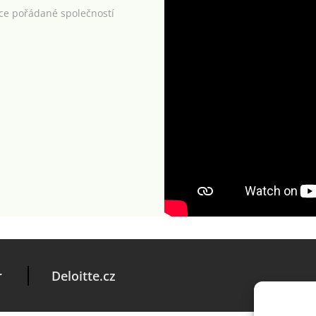
kce pořádané společností
r
Deloitte.cz