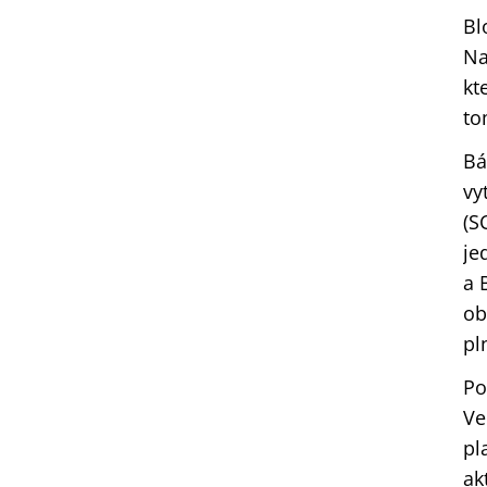
Bl
Na
kt
to
Bá
vy
(S
je
a 
ob
pl
Po
Ve
pl
ak