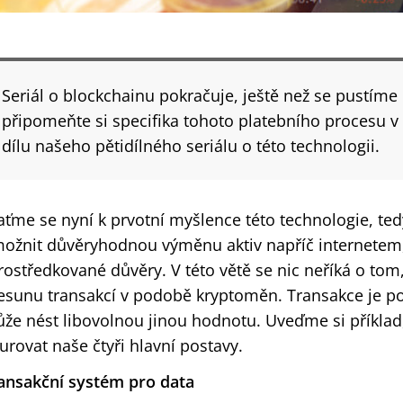
Seriál o blockchainu pokračuje, ještě než se pustíme
připomeňte si specifika tohoto platebního procesu v
dílu našeho pětidílného seriálu o této technologii.
aťme se nyní k prvotní myšlence této technologie, te
ožnit důvěryhodnou výměnu aktiv napříč internetem,
rostředkované důvěry. V této větě se nic neříká o tom,
esunu transakcí v podobě kryptoměn. Transakce je 
že nést libovolnou jinou hodnotu. Uveďme si příklad
gurovat naše čtyři hlavní postavy.
ansakční systém pro data