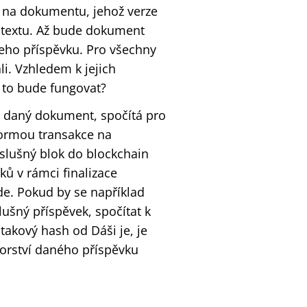
ě na dokumentu, jehož verze
t textu. Až bude dokument
eho příspěvku. Pro všechny
li. Vzhledem k jejich
 to bude fungovat?
e daný dokument, spočítá pro
formou transakce na
íslušný blok do blockchain
ů v rámci finalizace
de. Pokud by se například
lušný příspěvek, spočítat k
takový hash od Dáši je, je
torství daného příspěvku