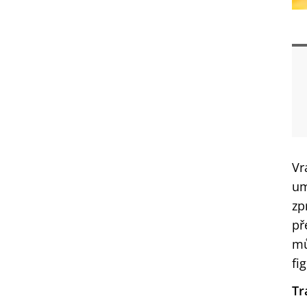
Vr
um
zp
př
mů
fi
Tr