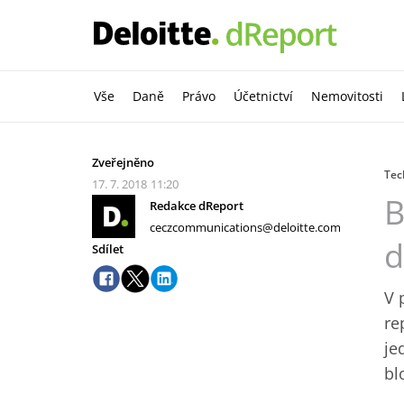
Vše
Daně
Právo
Účetnictví
Nemovitosti
Zveřejněno
Tec
17. 7. 2018
11:20
B
Redakce dReport
ceczcommunications@deloitte.com
d
Sdílet
V 
re
je
bl