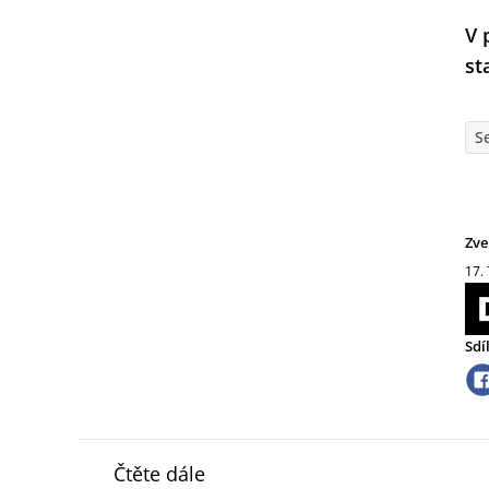
V 
st
S
Zve
17.
Sdí
Čtěte dále