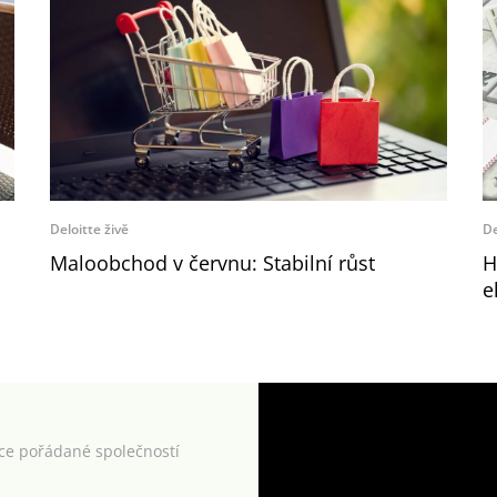
Deloitte živě
De
Maloobchod v červnu: Stabilní růst
H
e
kce pořádané společností