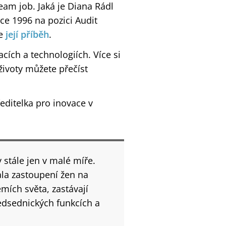
eam job. Jaká je Diana Rádl
oce 1996 na pozici Audit
te
její příběh
.
cích a technologiích. Více si
životy můžete přečíst
ředitelka pro inovace v
 stále jen v malé míře.
ala zastoupení žen na
mích světa, zastávají
ředsednických funkcích a