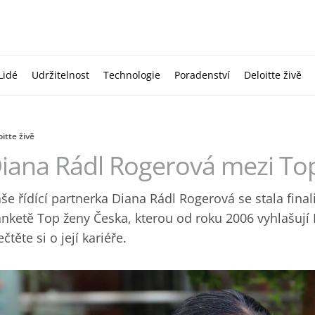
Lidé
Udržitelnost
Technologie
Poradenství
Deloitte živě
itte živě
iana Rádl Rogerová mezi To
še řídící partnerka Diana Rádl Rogerová se stala fina
anketě Top ženy Česka, kterou od roku 2006 vyhlašují
ečtěte si o její kariéře.