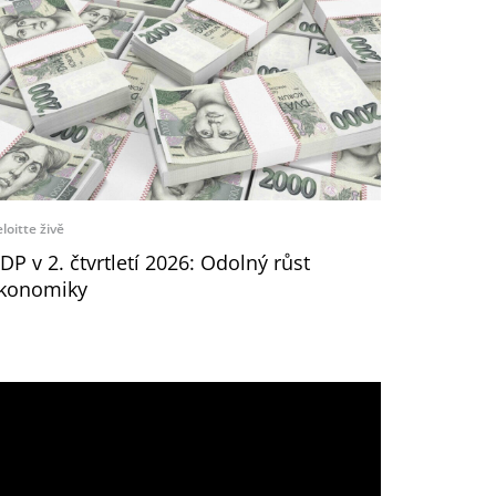
loitte živě
DP v 2. čtvrtletí 2026: Odolný růst
konomiky