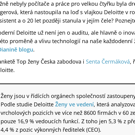
žně nebyly počítače a práce pro velkou čtyřku byla dr
gerová, která nastoupila na loď s vlajkou Deloitte v r
sistent a o 20 let později stanula v jejím čele? Poznej
derní Deloitte už není jen o auditu, ale hlavně o inova
této proměně a vlivu technologií na naše každodenní 
Dianině blogu
.
anketě Top ženy Česka zabodova i
Senta Čermáková
, 
loitte.
Ženy jsou v řídících orgánech společností zastoupeny
Podle studie Deloitte
Ženy ve vedení
, která analyzov
vrcholových pozicích ve více než 8600 firmách v 60 ze
pouze 16,9 % vedoucích funkcí. Z toho jen 5,3 % z p
4,4 % z pozic výkonných ředitelek (CEO).