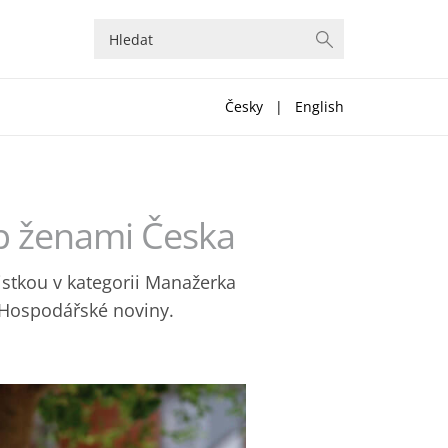
Česky
|
English
p ženami Česka
listkou v kategorii Manažerka
 Hospodářské noviny.