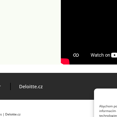
r
Deloitte.cz
Abychom posk
informacím o
es
|
Deloitte.cz
technologie