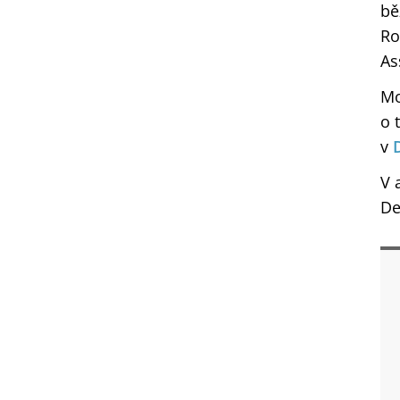
bě
Ro
As
Mo
o 
v
V 
De