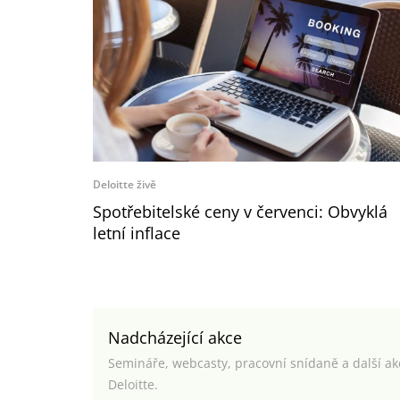
Deloitte živě
Spotřebitelské ceny v červenci: Obvyklá
letní inflace
Nadcházející akce
Semináře, webcasty, pracovní snídaně a další a
Deloitte.