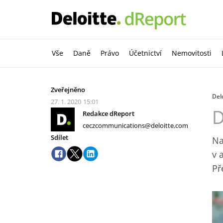
Vše
Daně
Právo
Účetnictví
Nemovitosti
Zveřejněno
Delo
27. 1. 2020
15:01
D
Redakce dReport
ceczcommunications@deloitte.com
Sdílet
Na
v 
Př