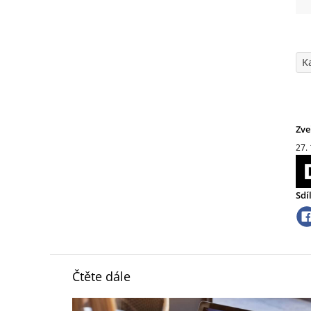
K
Zve
27.
Sdí
Čtěte dále