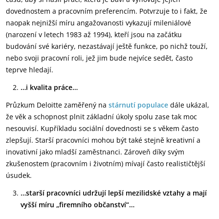
dovednostem a pracovním preferencím. Potvrzuje to i fakt, že
naopak nejnižší míru angažovanosti vykazují mileniálové
(narození v letech 1983 až 1994), kteří jsou na začátku
budování své kariéry, nezastávají ještě funkce, po nichž touží,
nebo svoji pracovní roli, jež jim bude nejvíce sedět, často
teprve hledají.
…i kvalita práce…
Průzkum Deloitte zaměřený na
stárnutí populace
dále ukázal,
že věk a schopnost plnit základní úkoly spolu zase tak moc
nesouvisí. Kupříkladu sociální dovednosti se s věkem často
zlepšují. Starší pracovníci mohou být také stejně kreativní a
inovativní jako mladší zaměstnanci. Zároveň díky svým
zkušenostem (pracovním i životním) mívají často realističtější
úsudek.
…starší pracovníci udržují lepší mezilidské vztahy a mají
vyšší míru „firemního občanství“…