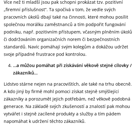
Více než ti mladší jsou pak schopni prokázat tzv. pozitivní
„firemní příslušnost“. Ta spočívá v tom, že vedle svých
pracovních úkolů dbají také na činnosti, které mohou posílit
společnou morálku zaměstnanců a tím podpořit fungování
podniku, např. pozitivním přístupem, včasným plněním úkolů
či dodržováním organizačních norem či bezpečnostních
standardů. Navíc pomáhají svým kolegům a dokážou udržet
svoje případné frustrace pod kontrolou.
…a můžou pomáhat při získávání věkově stejné cílovky /
zákazníků…
Lidstvo stárne nejen na pracovištích, ale také na trhu obecně.
A kdo jiný by firmě mohl pomoci získat stejně smýšlející
zákazníky a porozumět jejich potřebám, než věkově podobná
generace. Na základě svých zkušeností a znalostí pak mohou
vytvářet i stejně zacílené produkty a služby a tím pádem
napomáhat k udržení těchto zákazníků.