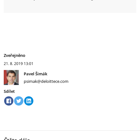
Zveřejněno
21. 8. 2019
13:01
Pavel Šimák
psimak@deloittece.com
Sdílet