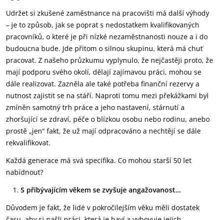
Udržet si zkušené zaměstnance na pracovišti má další výhody
– je to způsob, jak se poprat s nedostatkem kvalifikovaných
pracovníků, o které je při nízké nezaměstnanosti nouze a i do
budoucna bude. Jde přitom o silnou skupinu, která má chuť
pracovat. Z našeho průzkumu vyplynulo, že nejčastěji proto, že
mají podporu svého okolí, dělají zajímavou práci, mohou se
dále realizovat. Zazněla ale také potřeba finanční rezervy a
nutnost zajistit se na stáří. Naproti tomu mezi překážkami byl
zmíněn samotný trh práce a jeho nastavení, stárnutí a
zhoršující se zdraví, péče o blízkou osobu nebo rodinu, anebo
prostě „jen“ fakt, že už mají odpracováno a nechtějí se dále
rekvalifikovat.
Každá generace má svá specifika. Co mohou starší 50 let
nabídnout?
S přibývajícím věkem se zvyšuje angažovanost…
Důvodem je fakt, že lidé v pokročilejším věku měli dostatek
času, aby si našli práci, která je baví a vyhovuje jejich