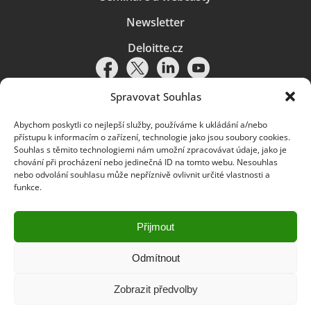
Newsletter
Deloitte.cz
Spravovat Souhlas
Abychom poskytli co nejlepší služby, používáme k ukládání a/nebo
Pravidla používání
|
Ochrana osobních údajů
|
Soubory cookies
|
přístupu k informacím o zařízení, technologie jako jsou soubory cookies.
Deloitte.cz
Souhlas s těmito technologiemi nám umožní zpracovávat údaje, jako je
chování při procházení nebo jedinečná ID na tomto webu. Nesouhlas
© 2026. Více informací najdete v
Pravidlech používání
.
nebo odvolání souhlasu může nepříznivě ovlivnit určité vlastnosti a
funkce.
Deloitte označuje jednu či více společností globální sítě členských
společností Deloitte Touche Tohmatsu Limited („DTTL“) a jejich dceřiné
a přidružené subjekty (souhrnně „organizace Deloitte“). Společnost DTTL
(rovněž označovaná jako „Deloitte Global“) a každá z jejích členských
Přijmout
společností a jejich přidružených subjektů je samostatným a nezávislým
právním subjektem, který není oprávněn zavazovat nebo přijímat závazky
za jinou z těchto členských společností a jejich přidružených subjektů ve
Odmítnout
vztahu k třetím stranám. Společnost DTTL a každá členská společnost
a přidružený subjekt nese odpovědnost pouze za své vlastní jednání či
Zobrazit předvolby
pochybení, nikoli za jednání či pochybení jiných členských společností či
přidružených subjektů. Společnost DTTL služby klientům neposkytuje. Více