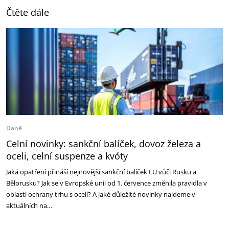
Čtěte dále
Daně
Celní novinky: sankční balíček, dovoz železa a
oceli, celní suspenze a kvóty
Jaká opatření přináší nejnovější sankční balíček EU vůči Rusku a
Bělorusku? Jak se v Evropské unii od 1. července změnila pravidla v
oblasti ochrany trhu s ocelí? A jaké důležité novinky najdeme v
aktuálních na…