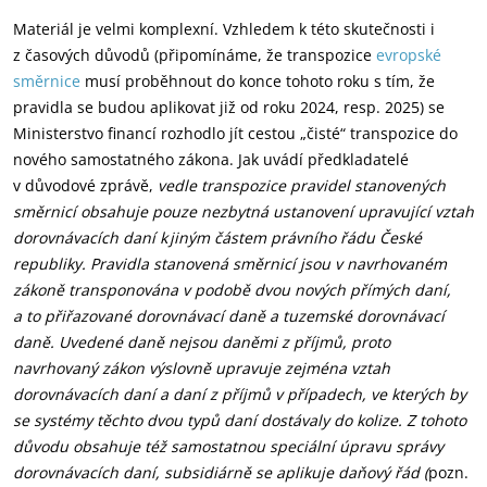
Materiál je velmi komplexní. Vzhledem k této skutečnosti i
z časových důvodů (připomínáme, že transpozice
evropské
směrnice
musí proběhnout do konce tohoto roku s tím, že
pravidla se budou aplikovat již od roku 2024, resp. 2025) se
Ministerstvo financí rozhodlo jít cestou „čisté“ transpozice do
nového samostatného zákona. Jak uvádí předkladatelé
v důvodové zprávě,
vedle transpozice pravidel stanovených
směrnicí obsahuje pouze nezbytná ustanovení upravující vztah
dorovnávacích daní k jiným částem právního řádu České
republiky. Pravidla stanovená směrnicí jsou v navrhovaném
zákoně transponována v podobě dvou nových přímých daní,
a to přiřazované dorovnávací daně a tuzemské dorovnávací
daně. Uvedené daně nejsou daněmi z příjmů, proto
navrhovaný zákon výslovně upravuje zejména vztah
dorovnávacích daní a daní z příjmů v případech, ve kterých by
se systémy těchto dvou typů daní dostávaly do kolize. Z tohoto
důvodu obsahuje též samostatnou speciální úpravu správy
dorovnávacích daní, subsidiárně se aplikuje daňový řád (
pozn.