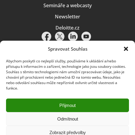
Semináře a webcasty
Newsletter
Deloitte.cz
Spravovat Souhlas
Abychom poskytli co nejlepší služby, používáme k ukládání a/nebo
Pravidla používání
|
Ochrana osobních údajů
|
Soubory cookies
|
přístupu k informacím o zařízení, technologie jako jsou soubory cookies.
Deloitte.cz
Souhlas s těmito technologiemi nám umožní zpracovávat údaje, jako je
chování při procházení nebo jedinečná ID na tomto webu. Nesouhlas
© 2026. Více informací najdete v
Pravidlech používání
.
nebo odvolání souhlasu může nepříznivě ovlivnit určité vlastnosti a
funkce.
Deloitte označuje jednu či více společností globální sítě členských
společností Deloitte Touche Tohmatsu Limited („DTTL“) a jejich dceřiné
a přidružené subjekty (souhrnně „organizace Deloitte“). Společnost DTTL
(rovněž označovaná jako „Deloitte Global“) a každá z jejích členských
Přijmout
společností a jejich přidružených subjektů je samostatným a nezávislým
právním subjektem, který není oprávněn zavazovat nebo přijímat závazky
za jinou z těchto členských společností a jejich přidružených subjektů ve
Odmítnout
vztahu k třetím stranám. Společnost DTTL a každá členská společnost
a přidružený subjekt nese odpovědnost pouze za své vlastní jednání či
Zobrazit předvolby
pochybení, nikoli za jednání či pochybení jiných členských společností či