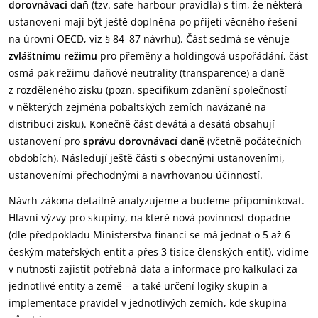
dorovnávací daň
(tzv. safe-harbour pravidla) s tím, že některá
ustanovení mají být ještě doplněna po přijetí věcného řešení
na úrovni OECD, viz § 84–87 návrhu). Část sedmá se věnuje
zvláštnímu režimu
pro přeměny a holdingová uspořádání, část
osmá pak režimu daňové neutrality (transparence) a daně
z rozděleného zisku (pozn. specifikum zdanění společností
v některých zejména pobaltských zemích navázané na
distribuci zisku). Konečně část devátá a desátá obsahují
ustanovení pro
správu dorovnávací daně
(včetně počátečních
obdobích). Následují ještě části s obecnými ustanoveními,
ustanoveními přechodnými a navrhovanou účinností.
Návrh zákona detailně analyzujeme a budeme připomínkovat.
Hlavní výzvy pro skupiny, na které nová povinnost dopadne
(dle předpokladu Ministerstva financí se má jednat o 5 až 6
českým mateřských entit a přes 3 tisíce členských entit), vidíme
v nutnosti zajistit potřebná data a informace pro kalkulaci za
jednotlivé entity a země – a také určení logiky skupin a
implementace pravidel v jednotlivých zemích, kde skupina