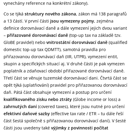
vynechány reference na konkrétní zákony)
.
Co se týká
struktury nového zákona
, zákon má 138 paragrafů
a 13 částí. V první části
jsou vymezeny pojmy
, zejména
definice dorovnávací daně a dále vymezení jejich dvou variant
–
přiřazované dorovnávací daně
(top-up tax na základě tzv.
GloBE pravidel) nebo
vnitrostátní dorovnávací daně
(qualified
domestic top-up tax QDMTT), samotná pravidla pro
přiřazovanou dorovnávací daň (IIR, UTPR), vymezení entit,
skupin a specifických situací aj. V druhé části je pak vymezen
poplatník a zdaňovací období přiřazované dorovnávací daně.
Třetí část se věnuje tuzemské dorovnávací dani. Čtvrtá část se
opět týká (uplatňování) pravidel pro přiřazovanou dorovnávací
daň. Pátá část obsahuje vymezení a postup pro určení
kvalifikovaného zisku nebo ztráty
(Globe income or loss) a
zahrnutých daní
(covered taxes), které jsou nutné pro určení
efektivní daňové sazby
(effective tax rate / ETR – tu dále řeší
část šestá společně s přiřazovanou dorovnávací daní). V šesté
části jsou uvedeny také
výjimky z povinnosti počítat