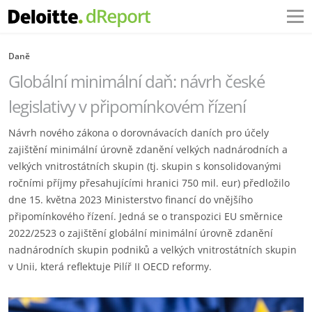
Daně
Globální minimální daň: návrh české
legislativy v připomínkovém řízení
Návrh nového zákona o dorovnávacích daních pro účely
zajištění minimální úrovně zdanění velkých nadnárodních a
velkých vnitrostátních skupin (tj. skupin s konsolidovanými
ročními příjmy přesahujícími hranici 750 mil. eur) předložilo
dne 15. května 2023 Ministerstvo financí do vnějšího
připomínkového řízení. Jedná se o transpozici EU směrnice
2022/2523 o zajištění globální minimální úrovně zdanění
nadnárodních skupin podniků a velkých vnitrostátních skupin
v Unii, která reflektuje Pilíř II OECD reformy.