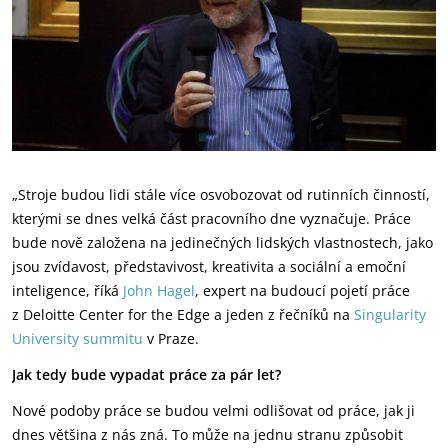
„Stroje budou lidi stále více osvobozovat od rutinních činností,
kterými se dnes velká část pracovního dne vyznačuje. Práce
bude nově založena na jedinečných lidských vlastnostech, jako
jsou zvídavost, představivost, kreativita a sociální a emoční
inteligence, říká
John Hagel
, expert na budoucí pojetí práce
z Deloitte Center for the Edge a jeden z řečníků na
Singularity
University summitu
v Praze.
Jak tedy bude vypadat práce za pár let?
Nové podoby práce se budou velmi odlišovat od práce, jak ji
dnes většina z nás zná. To může na jednu stranu způsobit