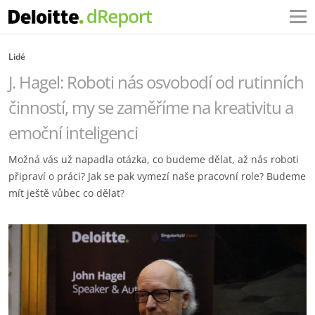
Lidé
J. Hagel: Roboti nás osvobodí od rutinních
činností, my se zaměříme na kreativitu a
emoční inteligenci
Možná vás už napadla otázka, co budeme dělat, až nás roboti
připraví o práci? Jak se pak vymezí naše pracovní role? Budeme
mít ještě vůbec co dělat?