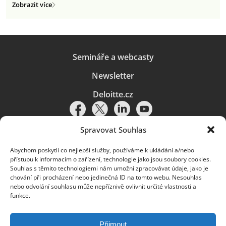
Zobrazit více
Semináře a webcasty
Newsletter
Deloitte.cz
Spravovat Souhlas
Abychom poskytli co nejlepší služby, používáme k ukládání a/nebo
Pravidla používání
|
Ochrana osobních údajů
|
Soubory cookies
|
přístupu k informacím o zařízení, technologie jako jsou soubory cookies.
Deloitte.cz
Souhlas s těmito technologiemi nám umožní zpracovávat údaje, jako je
chování při procházení nebo jedinečná ID na tomto webu. Nesouhlas
© 2026. Více informací najdete v
Pravidlech používání
.
nebo odvolání souhlasu může nepříznivě ovlivnit určité vlastnosti a
funkce.
Deloitte označuje jednu či více společností globální sítě členských
společností Deloitte Touche Tohmatsu Limited („DTTL“) a jejich dceřiné
a přidružené subjekty (souhrnně „organizace Deloitte“). Společnost DTTL
(rovněž označovaná jako „Deloitte Global“) a každá z jejích členských
Přijmout