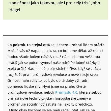
společnost jako takovou, ale i pro celý trh." John
Hagel
Co pokrok, to stejná otázka: Seberou roboti lidem práci?
Možná vás už napadla otázka, co budeme dělat, až roboti
budou všude kolem nás? A co až nám seberou veškerou
práci? Jak se potom vymezí naše role? Podobné otázky si
zcela určitě kladli i lidé o pár století dříve, když se začala
rozjíždět první průmyslová revoluce a nové stroje svou
činností nahradily to, co bylo do té doby výhradní
doménou lidské síly.
Nyní jsme na prahu čtvrté
průmyslové revoluce, neboli
Průmyslu 4.0
, která s sebou
přináší nové technologické i hospodářské změny a
proměňuje sociální oblast stejně, jako ty předchozí.
„Místo obav bychom se ale měli raději ptát, jak se na