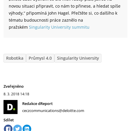
novou situaci připravit, co nám to přinese, a hledat spíše
výhody,“ připomíná John Hagel. Přečtěte si, co dalšího k
tématu budoucnosti práce zaznělo na
pražském
Singularity University summitu
Robotika
Průmysl 4.0
Singularity University
Zveřejněno
8. 3. 2018
14:18
Redakce dReport
ceczcommunications@deloitte.com
Sdílet