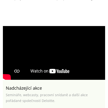
Nadcházející akce
Semináře, webcasty, pracovní snídaně a další akce
pořádané společností Deloitte.