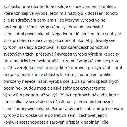
Evropská unie dlouhodobě usiluje o snižování emisí uhlíku,
které vznikají ve výrobě. Jedním z nástrojů k dosažení tohoto
cíle je zdražování ceny emisí, se kterými výrobci volně
obchodují v rámci evropského systému obchodování
s emisními povolenkami. Negativním důsledkem této snahy je
však problém označovaný jako únik uhlíku. Aby zlevnily své
výrobní náklady a zachovali si konkurenceschopnost na
světových trzích, přesouvají evropští výrobci výrobní kapacity
do klimaticky benevolentnějších zemí. Evropská komise proto
v září zveřejnila
nové pokyny
, které upravují poskytování státní
podpory podnikům v oblastech, které jsou únikem uhlíku
ohroženy nejvíce (např. výroba oceli). Za splnění specifických
podmínek budou moci členské státy poskytovat těmto
výrobcům podporu až ve výši 75 % nepřímých nákladů, které
jim vznikají v souvislosti s účastí na systému obchodování
s emisními povolenkami. Podpora by měla zabránit přesouvání
výroby z Evropské unie do třetích zemí, zachovat jejich
konkurenceschopnost a zároveň přispět k naplnění cíle