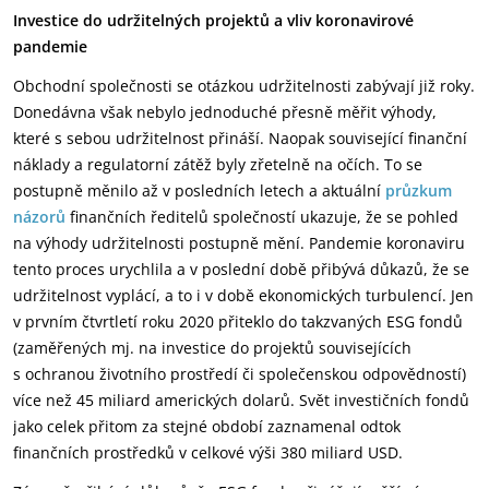
Investice do udržitelných projektů a vliv koronavirové
pandemie
Obchodní společnosti se otázkou udržitelnosti zabývají již roky.
Donedávna však nebylo jednoduché přesně měřit výhody,
které s sebou udržitelnost přináší. Naopak související finanční
náklady a regulatorní zátěž byly zřetelně na očích. To se
postupně měnilo až v posledních letech a aktuální
průzkum
názorů
finančních ředitelů společností ukazuje, že se pohled
na výhody udržitelnosti postupně mění. Pandemie koronaviru
tento proces urychlila a v poslední době přibývá důkazů, že se
udržitelnost vyplácí, a to i v době ekonomických turbulencí. Jen
v prvním čtvrtletí roku 2020 přiteklo do takzvaných ESG fondů
(zaměřených mj. na investice do projektů souvisejících
s ochranou životního prostředí či společenskou odpovědností)
více než 45 miliard amerických dolarů. Svět investičních fondů
jako celek přitom za stejné období zaznamenal odtok
finančních prostředků v celkové výši 380 miliard USD.