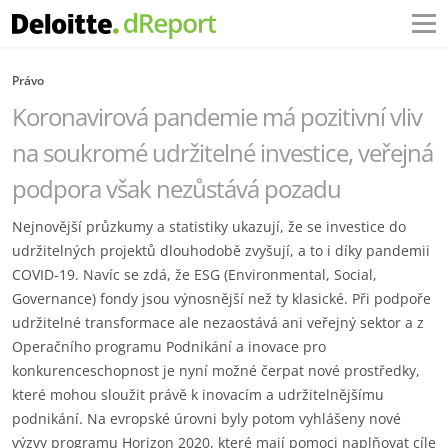
Právo
Koronavirová pandemie má pozitivní vliv
na soukromé udržitelné investice, veřejná
podpora však nezůstává pozadu
Nejnovější průzkumy a statistiky ukazují, že se investice do
udržitelných projektů dlouhodobě zvyšují, a to i díky pandemii
COVID-19. Navíc se zdá, že ESG (Environmental, Social,
Governance) fondy jsou výnosnější než ty klasické. Při podpoře
udržitelné transformace ale nezaostává ani veřejný sektor a z
Operačního programu Podnikání a inovace pro
konkurenceschopnost je nyní možné čerpat nové prostředky,
které mohou sloužit právě k inovacím a udržitelnějšímu
podnikání. Na evropské úrovni byly potom vyhlášeny nové
výzvy programu Horizon 2020, které mají pomoci naplňovat cíle