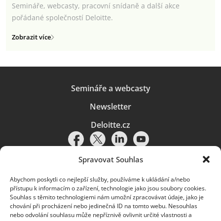
Semináře, webcasty, pracovní snídaně a další akce
pořádané společností Deloitte.
Zobrazit více
Semináře a webcasty
Newsletter
Deloitte.cz
Spravovat Souhlas
Abychom poskytli co nejlepší služby, používáme k ukládání a/nebo
Pravidla používání
|
Ochrana osobních údajů
|
Soubory cookies
|
přístupu k informacím o zařízení, technologie jako jsou soubory cookies.
Deloitte.cz
Souhlas s těmito technologiemi nám umožní zpracovávat údaje, jako je
chování při procházení nebo jedinečná ID na tomto webu. Nesouhlas
© 2026. Více informací najdete v
Pravidlech používání
.
nebo odvolání souhlasu může nepříznivě ovlivnit určité vlastnosti a