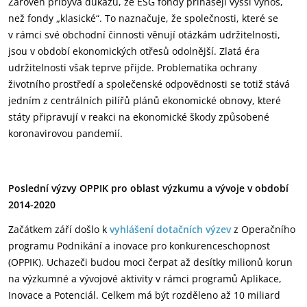
Zároveň přibývá důkazů, že ESG fondy přinášejí vyšší výnos,
než fondy „klasické“. To naznačuje, že společnosti, které se
v rámci své obchodní činnosti věnují otázkám udržitelnosti,
jsou v období ekonomických otřesů odolnější. Zlatá éra
udržitelnosti však teprve přijde. Problematika ochrany
životního prostředí a společenské odpovědnosti se totiž stává
jedním z centrálních pilířů plánů ekonomické obnovy, které
státy připravují v reakci na ekonomické škody způsobené
koronavirovou pandemií.
Poslední výzvy OPPIK pro oblast výzkumu a vývoje v období
2014-2020
Začátkem září došlo k
vyhlášení dotačních výzev
z Operačního
programu Podnikání a inovace pro konkurenceschopnost
(OPPIK). Uchazeči budou moci čerpat až desítky milionů korun
na výzkumné a vývojové aktivity v rámci programů Aplikace,
Inovace a Potenciál. Celkem má být rozděleno až 10 miliard