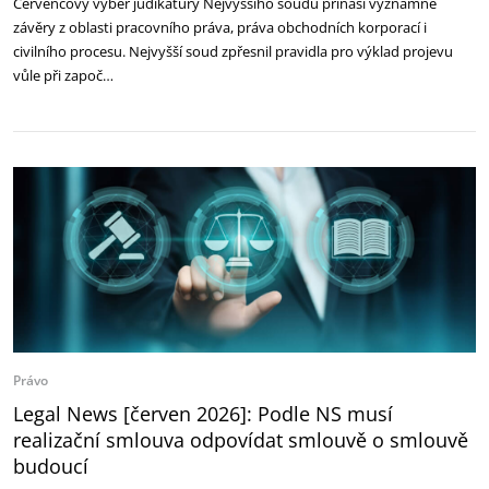
Červencový výběr judikatury Nejvyššího soudu přináší významné
závěry z oblasti pracovního práva, práva obchodních korporací i
civilního procesu. Nejvyšší soud zpřesnil pravidla pro výklad projevu
vůle při započ…
Právo
Legal News [červen 2026]: Podle NS musí
realizační smlouva odpovídat smlouvě o smlouvě
budoucí