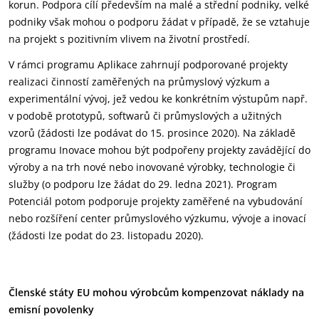
korun. Podpora cílí především na malé a střední podniky, velké
podniky však mohou o podporu žádat v případě, že se vztahuje
na projekt s pozitivním vlivem na životní prostředí.
V rámci programu Aplikace zahrnují podporované projekty
realizaci činností zaměřených na průmyslový výzkum a
experimentální vývoj, jež vedou ke konkrétním výstupům např.
v podobě prototypů, softwarů či průmyslových a užitných
vzorů (žádosti lze podávat do 15. prosince 2020). Na základě
programu Inovace mohou být podpořeny projekty zavádějící do
výroby a na trh nové nebo inovované výrobky, technologie či
služby (o podporu lze žádat do 29. ledna 2021). Program
Potenciál potom podporuje projekty zaměřené na vybudování
nebo rozšíření center průmyslového výzkumu, vývoje a inovací
(žádosti lze podat do 23. listopadu 2020).
Členské státy EU mohou výrobcům kompenzovat náklady na
emisní povolenky