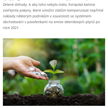
Zelené dohody. A aby toho nebylo málo, Evropská komise
zveřejnila pokyny, které umožní státům kompenzovat nepřímé
náklady některým podnikům v souvislosti se systémem
obchodování s povolenkami na emise skleníkových plynů po
roce 2021.