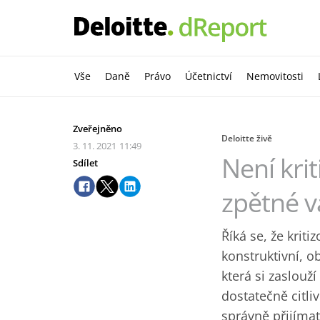
Vše
Daně
Právo
Účetnictví
Nemovitosti
Zveřejněno
Deloitte živě
3. 11. 2021
11:49
Není krit
Sdílet
zpětné v
Říká se, že kriti
konstruktivní, o
která si zaslouž
dostatečně citli
správně přijímat