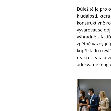
Důležité je pro 
k události, kter
konstruktivně ro
vyvarovat se do
výhradně z faktů
zpětné vazby je 
kupříkladu u zvl
reakce – v takov
adekvátně reago