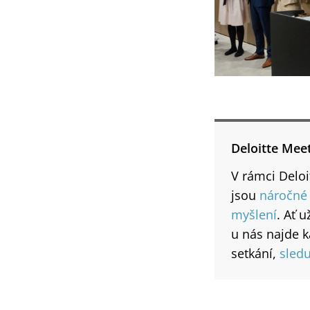
Deloitte Mee
V rámci Delo
jsou
náročné 
myšlení
. Ať 
u nás najde k
setkání,
sledu