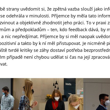
obě strany uvědomit si, že zpětná vazba slouží jako i
á se odehrála v minulosti. Příjemce by měla tato info
zvinout a objektivně zhodnotit jeho práci. To v praxi
jmům a předpokladům – ten, kdo feedback dává, by m
 a nic nepředjímat. Příjemce by si měl naopak uvědo
pozitivní a takto by k ní měl přistupovat. Je nicméně p
áště tvrdé kritiky se záhy dostaví potřeba bezprostře
ém případě není chybou udělat si čas na její zpracov
vat.