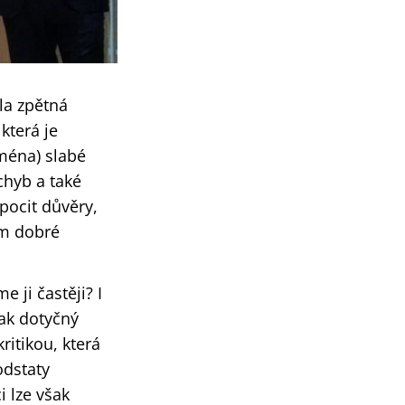
la zpětná
 která je
jména) slabé
chyb a také
 pocit důvěry,
em dobré
 ji častěji? I
jak dotyčný
ritikou, která
odstaty
 lze však