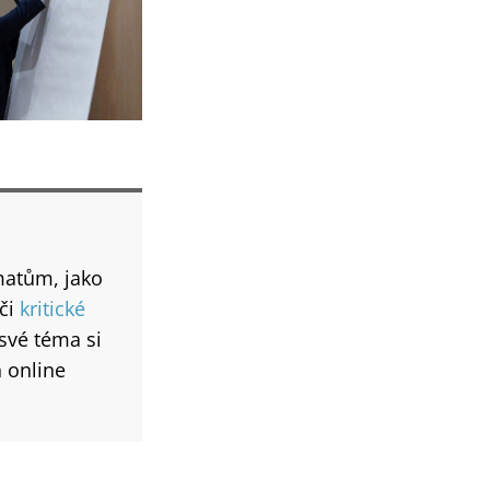
matům, jako
či
kritické
 své téma si
h online