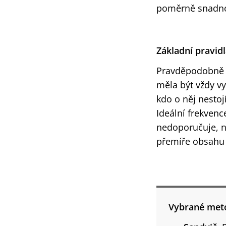
poměrně snadno 
Základní pravid
Pravděpodobně n
měla být vždy v
kdo o něj nestoj
Ideální frekvenc
nedoporučuje, n
přemíře obsahu a
Vybrané met