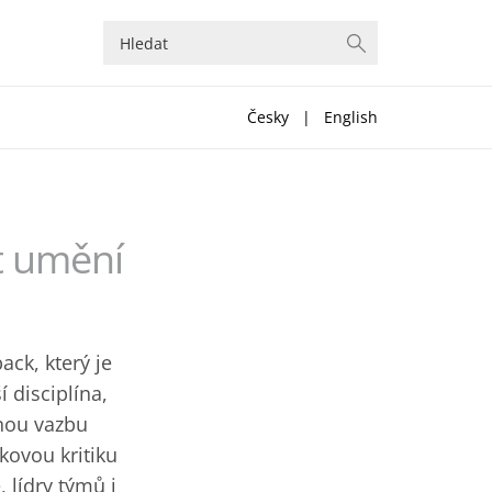
Česky
|
English
ut umění
ack, který je
 disciplína,
tnou vazbu
akovou kritiku
 lídry týmů i