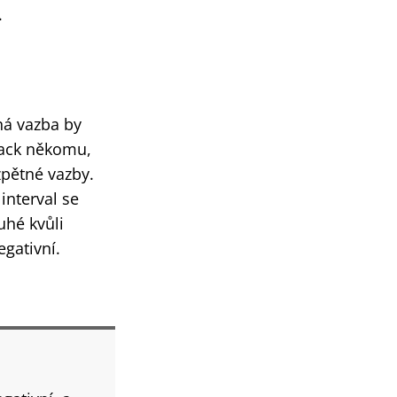
.
ná vazba by
back někomu,
zpětné vazby.
interval se
uhé kvůli
gativní.