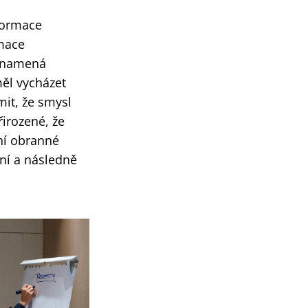
nformace
rmace
 znamená
ěl vycházet
mit, že smysl
řirozené, že
dní obranné
ání a následně