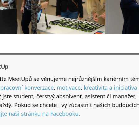
tUp
itte MeetUpů se věnujeme nejrůznějším kariérním té
pracovní konverzace
,
motivace
,
kreativita a iniciativa
už jste student, čerstvý absolvent, asistent či manažer,
aždý. Pokud se chcete i vy zúčastnit našich budoucíc
jte naši stránku na Facebooku
.