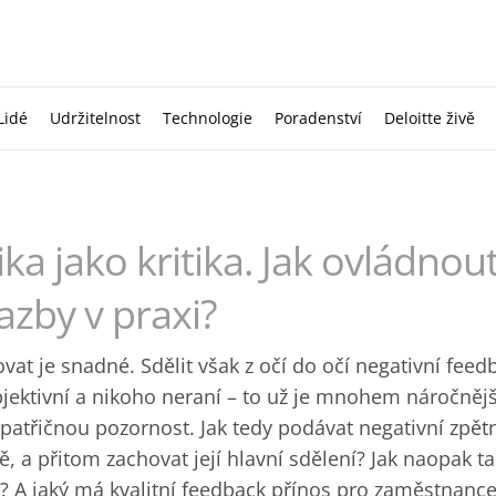
Lidé
Udržitelnost
Technologie
Poradenství
Deloitte živě
ika jako kritika. Jak ovládno
azby v praxi?
zovat je snadné. Sdělit však z očí do očí negativní feedb
bjektivní a nikoho neraní – to už je mnohem náročnější
í patřičnou pozornost. Jak tedy podávat negativní zpě
vě, a přitom zachovat její hlavní sdělení? Jak naopak t
? A jaký má kvalitní feedback přínos pro zaměstnance,