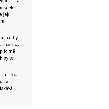
gativní, a
í sdělení
 její
ení
me, co by
c s čím by
plicitně
ak by to
u situaci,
c se
ískává