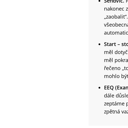
Sendvič.
P
nakonec z
„zaobalit“
všeobecná
automatick
Start – st
měl dotyč
měl pokra
řečeno „to
mohlo být 
EEQ (Exam
dále důsle
zeptáme p
zpětná vaz