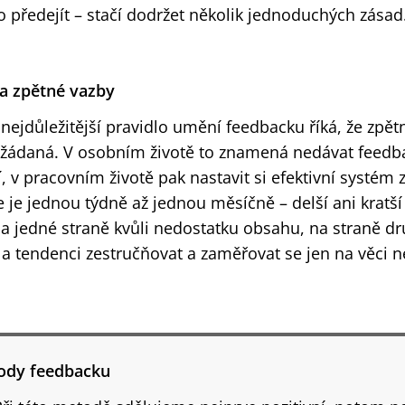
předejít – stačí dodržet několik jednoduchých zásad
la zpětné vazby
ejdůležitější pravidlo umění feedbacku říká, že zpět
yžádaná. V osobním životě to znamená nedávat feed
í, v pracovním životě pak nastavit si efektivní systém 
e je jednou týdně až jednou měsíčně – delší ani kratší 
a jedné straně kvůli nedostatku obsahu, na straně dr
 tendenci zestručňovat a zaměřovat se jen na věci ne
ody feedbacku