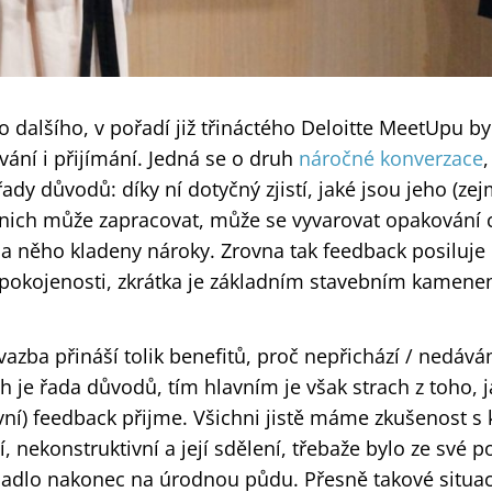
dalšího, v pořadí již třináctého Deloitte MeetUpu by
ávání i přijímání. Jedná se o druh
náročné konverzace
,
řady důvodů: díky ní dotyčný zjistí, jaké jsou jeho (ze
a nich může zapracovat, může se vyvarovat opakování 
u na něho kladeny nároky. Zrovna tak feedback posiluje
 spokojenosti, zkrátka je základním stavebním kamen
vazba přináší tolik benefitů, proč nepřichází / nedáváme
h je řada důvodů, tím hlavním je však strach z toho, 
ní) feedback přijme. Všichni jistě máme zkušenost s k
, nekonstruktivní a její sdělení, třebaže bylo ze své p
adlo nakonec na úrodnou půdu. Přesně takové situaci