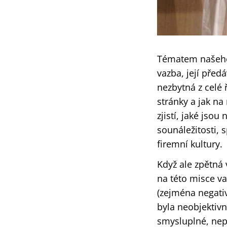
Tématem našeho 
vazba, její před
nezbytná z celé 
stránky a jak n
zjistí, jaké jso
sounáležitosti,
firemní kultury.
Když ale zpětná 
na této misce va
(zejména negativ
byla neobjektivní
smysluplné, nep