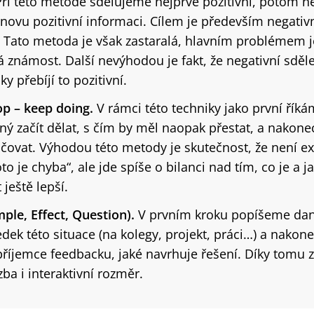
ři této metodě sdělujeme nejprve pozitivní, potom ne
novu pozitivní informaci. Cílem je především negativn
. Tato metoda je však zastaralá, hlavním problémem je
 známost. Další nevýhodou je fakt, že negativní sděl
y přebíjí to pozitivní.
op – keep doing.
V rámci této techniky jako první říká
ný začít dělat, s čím by měl naopak přestat, a nakone
čovat. Výhodou této metody je skutečnost, že není ex
to je chyba“, ale jde spíše o bilanci nad tím, co je a j
ještě lepší.
ple, Effect, Question).
V prvním kroku popíšeme dano
dek této situace (na kolegy, projekt, práci…) a nakone
říjemce feedbacku, jaké navrhuje řešení. Díky tomu z
ba i interaktivní rozměr.