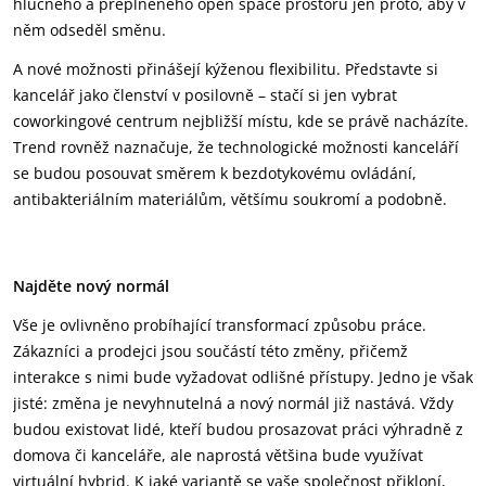
hlučného a přeplněného open space prostoru jen proto, aby v
něm odseděl směnu.
A nové možnosti přinášejí kýženou flexibilitu. Představte si
kancelář jako členství v posilovně – stačí si jen vybrat
coworkingové centrum nejbližší místu, kde se právě nacházíte.
Trend rovněž naznačuje, že technologické možnosti kanceláří
se budou posouvat směrem k bezdotykovému ovládání,
antibakteriálním materiálům, většímu soukromí a podobně.
Najděte nový normál
Vše je ovlivněno probíhající transformací způsobu práce.
Zákazníci a prodejci jsou součástí této změny, přičemž
interakce s nimi bude vyžadovat odlišné přístupy. Jedno je však
jisté: změna je nevyhnutelná a nový normál již nastává. Vždy
budou existovat lidé, kteří budou prosazovat práci výhradně z
domova či kanceláře, ale naprostá většina bude využívat
virtuální hybrid. K jaké variantě se vaše společnost přikloní,