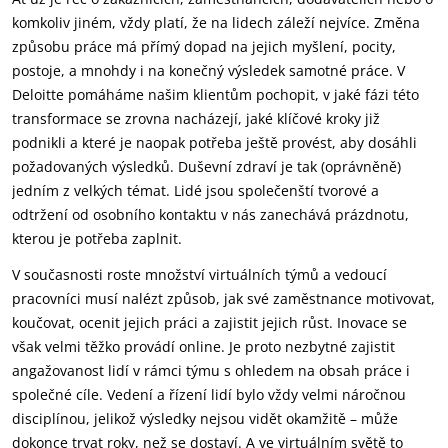
komkoliv jiném, vždy platí, že na lidech záleží nejvíce. Změna
způsobu práce má přímý dopad na jejich myšlení, pocity,
postoje, a mnohdy i na konečný výsledek samotné práce. V
Deloitte pomáháme našim klientům pochopit, v jaké fázi této
transformace se zrovna nacházejí, jaké klíčové kroky již
podnikli a které je naopak potřeba ještě provést, aby dosáhli
požadovaných výsledků. Duševní zdraví je tak (oprávněně)
jedním z velkých témat. Lidé jsou společenští tvorové a
odtržení od osobního kontaktu v nás zanechává prázdnotu,
kterou je potřeba zaplnit.
V současnosti roste množství virtuálních týmů a vedoucí
pracovníci musí nalézt způsob, jak své zaměstnance motivovat,
koučovat, ocenit jejich práci a zajistit jejich růst. Inovace se
však velmi těžko provádí online. Je proto nezbytné zajistit
angažovanost lidí v rámci týmu s ohledem na obsah práce i
společné cíle. Vedení a řízení lidí bylo vždy velmi náročnou
disciplínou, jelikož výsledky nejsou vidět okamžitě – může
dokonce trvat roky, než se dostaví. A ve virtuálním světě to