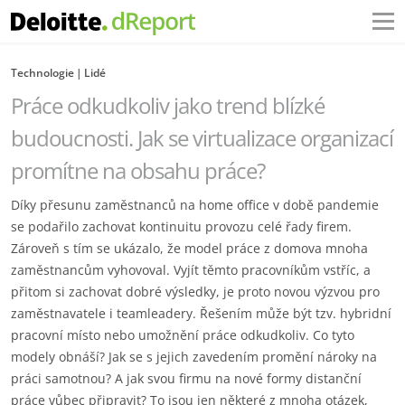
Technologie
Lidé
Práce odkudkoliv jako trend blízké
budoucnosti. Jak se virtualizace organizací
promítne na obsahu práce?
Díky přesunu zaměstnanců na home office v době pandemie
se podařilo zachovat kontinuitu provozu celé řady firem.
Zároveň s tím se ukázalo, že model práce z domova mnoha
zaměstnancům vyhovoval. Vyjít těmto pracovníkům vstříc, a
přitom si zachovat dobré výsledky, je proto novou výzvou pro
zaměstnavatele i teamleadery. Řešením může být tzv. hybridní
pracovní místo nebo umožnění práce odkudkoliv. Co tyto
modely obnáší? Jak se s jejich zavedením promění nároky na
práci samotnou? A jak svou firmu na nové formy distanční
práce vůbec připravit? To jsou jen některé z mnoha otázek,