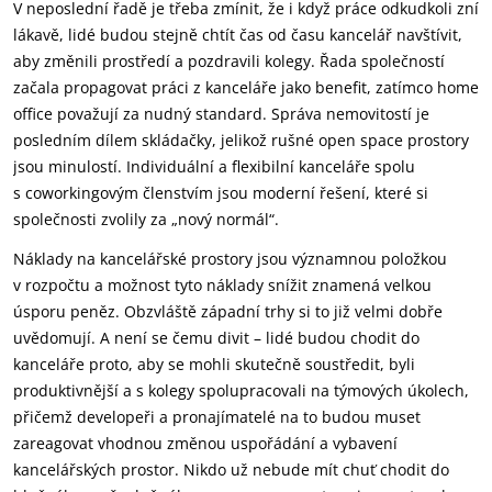
V neposlední řadě je třeba zmínit, že i když práce odkudkoli zní
lákavě, lidé budou stejně chtít čas od času kancelář navštívit,
aby změnili prostředí a pozdravili kolegy. Řada společností
začala propagovat práci z kanceláře jako benefit, zatímco home
office považují za nudný standard. Správa nemovitostí je
posledním dílem skládačky, jelikož rušné open space prostory
jsou minulostí. Individuální a flexibilní kanceláře spolu
s coworkingovým členstvím jsou moderní řešení, které si
společnosti zvolily za „nový normál“.
Náklady na kancelářské prostory jsou významnou položkou
v rozpočtu a možnost tyto náklady snížit znamená velkou
úsporu peněz. Obzvláště západní trhy si to již velmi dobře
uvědomují. A není se čemu divit – lidé budou chodit do
kanceláře proto, aby se mohli skutečně soustředit, byli
produktivnější a s kolegy spolupracovali na týmových úkolech,
přičemž developeři a pronajímatelé na to budou muset
zareagovat vhodnou změnou uspořádání a vybavení
kancelářských prostor. Nikdo už nebude mít chuť chodit do