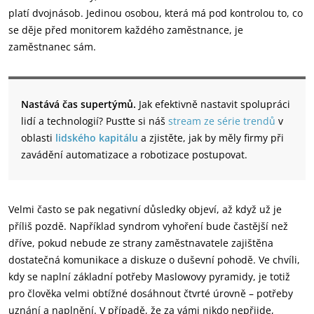
platí dvojnásob. Jedinou osobou, která má pod kontrolou to, co
se děje před monitorem každého zaměstnance, je
zaměstnanec sám.
Nastává čas supertýmů.
Jak efektivně nastavit spolupráci
lidí a technologií? Pusťte si náš
stream ze série trendů
v
oblasti
lidského kapitálu
a zjistěte, jak by měly firmy při
zavádění automatizace a robotizace postupovat.
Velmi často se pak negativní důsledky objeví, až když už je
příliš pozdě. Například syndrom vyhoření bude častější než
dříve, pokud nebude ze strany zaměstnavatele zajištěna
dostatečná komunikace a diskuze o duševní pohodě. Ve chvíli,
kdy se naplní základní potřeby Maslowovy pyramidy, je totiž
pro člověka velmi obtížné dosáhnout čtvrté úrovně – potřeby
uznání a naplnění. V případě, že za vámi nikdo nepřijde,