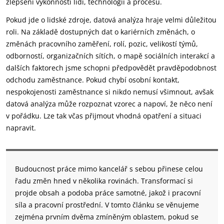
zlepšení výkonnosti lidí, technologií a procesů.
Pokud jde o lidské zdroje, datová analýza hraje velmi důležitou
roli. Na základě dostupných dat o kariérních změnách, o
změnách pracovního zaměření, rolí, pozic, velikostí týmů,
odborností, organizačních sítích, o mapě sociálních interakcí a
dalších faktorech jsme schopni předpovědět pravděpodobnost
odchodu zaměstnance. Pokud chybí osobní kontakt,
nespokojenosti zaměstnance si nikdo nemusí všimnout, avšak
datová analýza může rozpoznat vzorec a napoví, že něco není
v pořádku. Lze tak včas přijmout vhodná opatření a situaci
napravit.
Budoucnost práce mimo kancelář s sebou přinese celou
řadu změn hned v několika rovinách. Transformací si
projde obsah a podoba práce samotné, jakož i pracovní
síla a pracovní prostřední. V tomto článku se věnujeme
zejména prvním dvěma zmíněným oblastem, pokud se