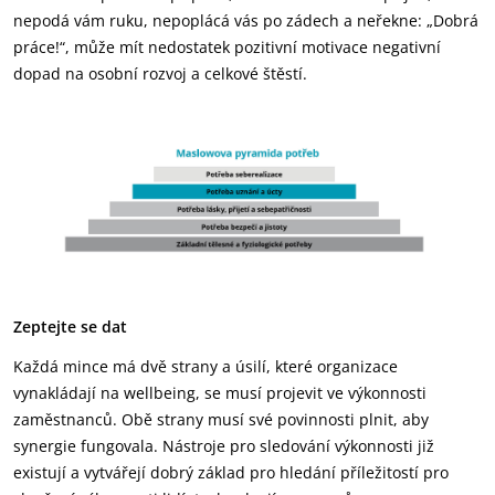
nepodá vám ruku, nepoplácá vás po zádech a neřekne: „Dobrá
práce!“, může mít nedostatek pozitivní motivace negativní
dopad na osobní rozvoj a celkové štěstí.
Zeptejte se dat
Každá mince má dvě strany a úsilí, které organizace
vynakládají na wellbeing, se musí projevit ve výkonnosti
zaměstnanců. Obě strany musí své povinnosti plnit, aby
synergie fungovala. Nástroje pro sledování výkonnosti již
existují a vytvářejí dobrý základ pro hledání příležitostí pro