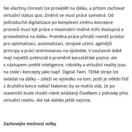
Ne všechny činnosti lze provádět na dálku, a přitom zachovat
virtuální status quo. Změnit se musí práce samotná. Od
jednoduché digitalizace po komplexní změnu koncepce
procesů musí být práce v maximální možné míře dostupná a
proveditelná na dálku. Proměna práce přináší rovněž prostor
pro optimalizaci, automatizaci, strojové učení, agilnější
principy a práci orientovanou na výsledek. V současné době
mají největší potenciál k proměně kancelářské pozice, ale
s nástupem umělé inteligence, robotiky a virtuální reality jsou
na stole i koncepty jako např. Digital Twin. Těžké stroje lze
ovládat na dálku – záleží ve výsledku na tom, jestli je někdo řídí
z druhého konce světa? Nakonec by se mohlo stát, že po
staveništi bude chodit robot ovládaný člověkem z pohovky přes
virtuální realitu. Ale tak daleko ještě nejsme.
Zachovejte možnost volby