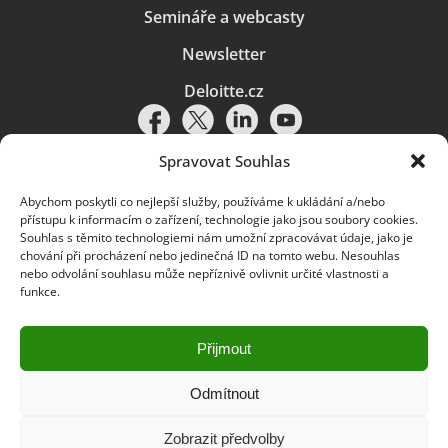
Semináře a webcasty
Newsletter
Deloitte.cz
Spravovat Souhlas
Abychom poskytli co nejlepší služby, používáme k ukládání a/nebo
Pravidla používání
|
Ochrana osobních údajů
|
Soubory cookies
|
přístupu k informacím o zařízení, technologie jako jsou soubory cookies.
Deloitte.cz
Souhlas s těmito technologiemi nám umožní zpracovávat údaje, jako je
chování při procházení nebo jedinečná ID na tomto webu. Nesouhlas
© 2026. Více informací najdete v
Pravidlech používání
.
nebo odvolání souhlasu může nepříznivě ovlivnit určité vlastnosti a
funkce.
Deloitte označuje jednu či více společností globální sítě členských
společností Deloitte Touche Tohmatsu Limited („DTTL“) a jejich dceřiné
a přidružené subjekty (souhrnně „organizace Deloitte“). Společnost DTTL
(rovněž označovaná jako „Deloitte Global“) a každá z jejích členských
Přijmout
společností a jejich přidružených subjektů je samostatným a nezávislým
právním subjektem, který není oprávněn zavazovat nebo přijímat závazky
za jinou z těchto členských společností a jejich přidružených subjektů ve
Odmítnout
vztahu k třetím stranám. Společnost DTTL a každá členská společnost
a přidružený subjekt nese odpovědnost pouze za své vlastní jednání či
Zobrazit předvolby
pochybení, nikoli za jednání či pochybení jiných členských společností či