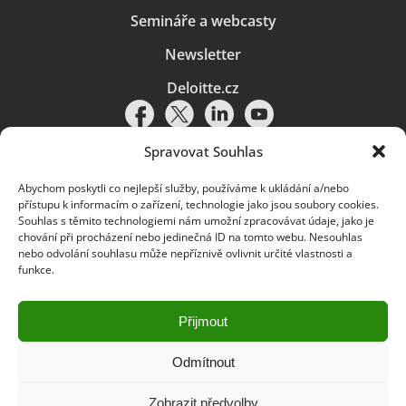
Semináře a webcasty
Newsletter
Deloitte.cz
Spravovat Souhlas
Abychom poskytli co nejlepší služby, používáme k ukládání a/nebo
Pravidla používání
|
Ochrana osobních údajů
|
Soubory cookies
|
přístupu k informacím o zařízení, technologie jako jsou soubory cookies.
Deloitte.cz
Souhlas s těmito technologiemi nám umožní zpracovávat údaje, jako je
chování při procházení nebo jedinečná ID na tomto webu. Nesouhlas
© 2026. Více informací najdete v
Pravidlech používání
.
nebo odvolání souhlasu může nepříznivě ovlivnit určité vlastnosti a
funkce.
Deloitte označuje jednu či více společností globální sítě členských
společností Deloitte Touche Tohmatsu Limited („DTTL“) a jejich dceřiné
a přidružené subjekty (souhrnně „organizace Deloitte“). Společnost DTTL
(rovněž označovaná jako „Deloitte Global“) a každá z jejích členských
Přijmout
společností a jejich přidružených subjektů je samostatným a nezávislým
právním subjektem, který není oprávněn zavazovat nebo přijímat závazky
za jinou z těchto členských společností a jejich přidružených subjektů ve
Odmítnout
vztahu k třetím stranám. Společnost DTTL a každá členská společnost
a přidružený subjekt nese odpovědnost pouze za své vlastní jednání či
Zobrazit předvolby
pochybení, nikoli za jednání či pochybení jiných členských společností či