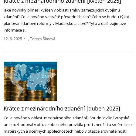
Krátce z mezinárodního zdanění [květen 2025]
Jaké novinky přinesl květen v oblasti smluv zamezujících dvojímu
zdanění? Co je nového ve světě převodních cen? Čeho se budou týkat
plánovaní daňové reformy v Maďarsku a Litvě? Tyto a další zajímavé
informace s…
12. 6. 2025
•
Tereza Šímová
Krátce z mezinárodního zdanění [duben 2025]
Co je nového v oblasti mezinárodního zdanění? Soudní dvůr Evropské
unie rozhodoval v otázce obecného pravidla proti zneužití u směrnice o
mateřských a dceřiných společnostech nebo v otázce srovnatelnosti