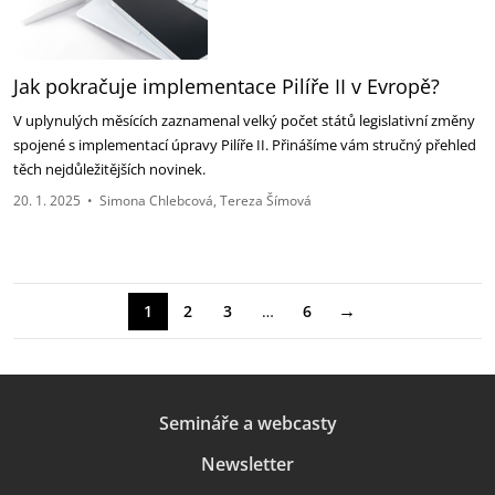
Jak pokračuje implementace Pilíře II v Evropě?
V uplynulých měsících zaznamenal velký počet států legislativní změny
spojené s implementací úpravy Pilíře II. Přinášíme vám stručný přehled
těch nejdůležitějších novinek.
20. 1. 2025
•
Simona Chlebcová
Tereza Šímová
→
1
2
3
…
6
Semináře a webcasty
Newsletter