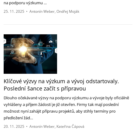
na podporu výzkumu …
25. 11. 2025
•
Antonín Weber
Ondřej Moják
Klíčové výzvy na výzkum a vývoj odstartovaly.
Poslední šance začít s přípravou
Dlouho očekávané výzvy na podporu výzkumu a vývoje byly oficiálně
vyhlášeny a příjem žádostí je již otevřen. Firmy tak mají poslední
možnost nyní zahájit přípravu projektů, aby stihly termíny pro
předložení žád…
20. 11. 2025
•
Antonín Weber
Kateřina Čápová