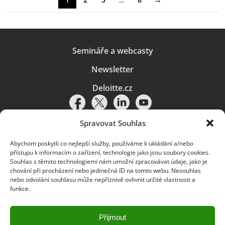
Semináře a webcasty
Newsletter
Deloitte.cz
Spravovat Souhlas
Abychom poskytli co nejlepší služby, používáme k ukládání a/nebo
Pravidla používání
|
Ochrana osobních údajů
|
Soubory cookies
|
přístupu k informacím o zařízení, technologie jako jsou soubory cookies.
Deloitte.cz
Souhlas s těmito technologiemi nám umožní zpracovávat údaje, jako je
chování při procházení nebo jedinečná ID na tomto webu. Nesouhlas
© 2026. Více informací najdete v
Pravidlech používání
.
nebo odvolání souhlasu může nepříznivě ovlivnit určité vlastnosti a
funkce.
Deloitte označuje jednu či více společností globální sítě členských
společností Deloitte Touche Tohmatsu Limited („DTTL“) a jejich dceřiné
a přidružené subjekty (souhrnně „organizace Deloitte“). Společnost DTTL
(rovněž označovaná jako „Deloitte Global“) a každá z jejích členských
Přijmout
společností a jejich přidružených subjektů je samostatným a nezávislým