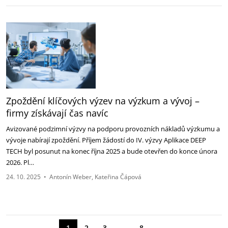
Zpoždění klíčových výzev na výzkum a vývoj –
firmy získávají čas navíc
Avizované podzimní výzvy na podporu provozních nákladů výzkumu a
vývoje nabírají zpoždění. ‎Příjem žádostí do IV. výzvy Aplikace DEEP
TECH byl posunut na konec října 2025 a bude otevřen do ‎konce února
2026. Pl…
24. 10. 2025
•
Antonín Weber
Kateřina Čápová
→
1
2
3
…
8