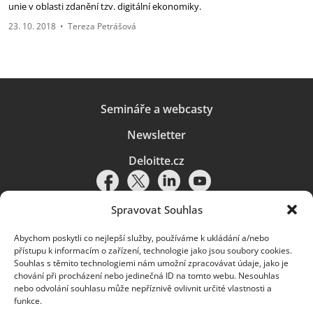
unie v oblasti zdanění tzv. digitální ekonomiky.
23. 10. 2018
•
Tereza Petrášová
Semináře a webcasty
Newsletter
Deloitte.cz
Spravovat Souhlas
Abychom poskytli co nejlepší služby, používáme k ukládání a/nebo
Pravidla používání
|
Ochrana osobních údajů
|
Soubory cookies
|
přístupu k informacím o zařízení, technologie jako jsou soubory cookies.
Deloitte.cz
Souhlas s těmito technologiemi nám umožní zpracovávat údaje, jako je
chování při procházení nebo jedinečná ID na tomto webu. Nesouhlas
© 2026. Více informací najdete v
Pravidlech používání
.
nebo odvolání souhlasu může nepříznivě ovlivnit určité vlastnosti a
funkce.
Deloitte označuje jednu či více společností globální sítě členských